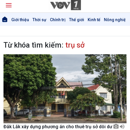
Giới thiệu
Thời sự
Chính trị
Thế giới
Kinh tế
Nông nghiệp 
Từ khóa tìm kiếm:
trụ sở
Đắk Lắk xây dựng phương án cho thuê trụ sở dôi dư