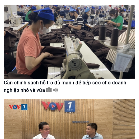
Giới thiệu
Thời sự
Thời sự 6h
Thời sự 12h
Thời sự 18h
Thời sự 21h30
Bản tin
Chuyên mục
Theo dòng Thời sự
Cần chính sách hỗ trợ đủ mạnh để tiếp sức cho doanh
nghiệp nhỏ và vừa