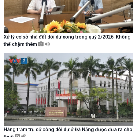
Xử lý cơ sở nhà đất dôi dư xong trong quý 2/2026: Không
thể chậm thêm
Chính trị
Thế giới
Tin Chính trị
Tin thế giới
Chính phủ với người dân
Vấn đề quốc tế
Quốc hội với cử tri
Hồ sơ sự kiện quốc tế
Xây dựng đảng
Thế giới & Việt Nam
Đảng trong cuộc sống
Biên cương - Một dải vững
Nhận diện sự thật
bền
Pháp luật và đời sống
Hàng trăm trụ sở công dôi dư ở Đà Nẵng được đưa ra cho
thuê