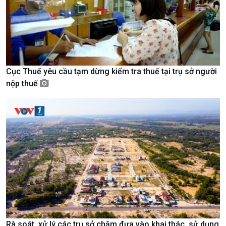
Tin Văn hoá & Du lịch
Ảnh
Chát với người nổi tiếng
Video
Câu chuyện Thể thao
Infographic
E-Magazine
Cục Thuế yêu cầu tạm dừng kiểm tra thuế tại trụ sở người
nộp thuế
Rà soát, xử lý các trụ sở chậm đưa vào khai thác, sử dụng