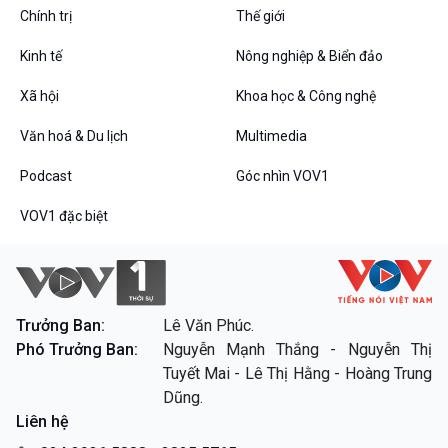
Chính trị
Thế giới
Kinh tế
Nông nghiệp & Biển đảo
VOV1 đặc biệt
Xã hội
Khoa học & Công nghệ
Thanh âm ký sự
Văn hoá & Du lịch
Multimedia
Chân dung cuộc sống
Các chương trình đặc biệt
Podcast
Góc nhìn VOV1
VOV1 đặc biệt
Trưởng Ban:
Lê Văn Phúc.
Phó Trưởng Ban:
Nguyễn Mạnh Thắng - Nguyễn Thị
Tuyết Mai - Lê Thị Hằng - Hoàng Trung
Dũng.
Liên hệ