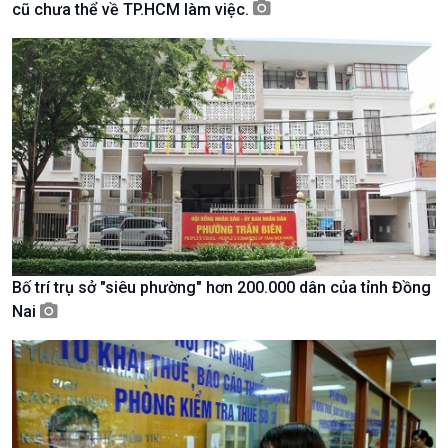
cũ chưa thể về TP.HCM làm việc.
Tài nguyên và Môi trường
khí hậu
Chuyên gia của bạn
Xã hội chuyển động
Bước chân đến trường
Bố trí trụ sở "siêu phường" hơn 200.000 dân của tỉnh Đồng
Nai
Văn hoá & Du lịch
Multimedia