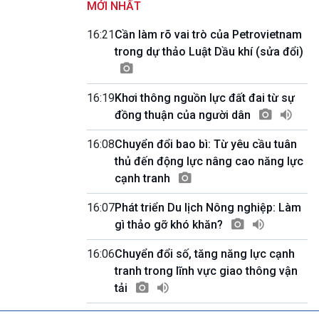
MỚI NHẤT
Quảng cáo
0h00-4h00
16:21
Cần làm rõ vai trò của Petrovietnam
Nhập hệ VOV3
trong dự thảo Luật Dầu khí (sửa đổi)
10h00-10h05
Bản tin thời sự
10h05-10h10
16:19
Khơi thông nguồn lực đất đai từ sự
Quảng cáo
đồng thuận của người dân
10h10-10h25
Dân tộc và phát triển
16:08
Chuyển đổi bao bì: Từ yêu cầu tuân
10h25-10h30
Quảng cáo
thủ đến động lực nâng cao năng lực
10h30-11h00
cạnh tranh
Vì an ninh Tổ quốc
11h00-11h05
16:07
Phát triển Du lịch Nông nghiệp: Làm
Bản tin thể thao
gì thảo gỡ khó khăn?
11h05-11h10
Quảng cáo
16:06
Chuyển đổi số, tăng năng lực cạnh
11h10-11h25
tranh trong lĩnh vực giao thông vận
Xã hội chuyển động
tải
11h25-11h30
Chương trình đệm