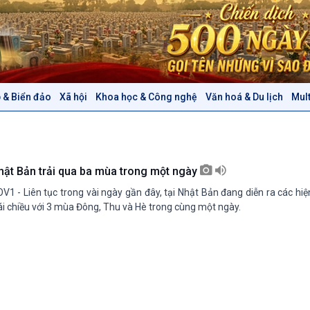
 & Biển đảo
Xã hội
Khoa học & Công nghệ
Văn hoá & Du lịch
Mul
Chính trị
Thế giới
Tin Chính trị
Tin thế giới
Chính phủ với người dân
Vấn đề quốc tế
Quốc hội với cử tri
Hồ sơ sự kiện quốc tế
hật Bản trải qua ba mùa trong một ngày
Xây dựng đảng
Thế giới & Việt Nam
V1 - Liên tục trong vài ngày gần đây, tại Nhật Bản đang diễn ra các hiện
Đảng trong cuộc sống
Biên cương - Một dải vững
ái chiều với 3 mùa Đông, Thu và Hè trong cùng một ngày.
Nhận diện sự thật
bền
Pháp luật và đời sống
Văn hoá & Du lịch
Multimedia
Tin Văn hoá & Du lịch
Ảnh