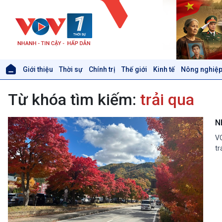
Giới thiệu
Thời sự
Chính trị
Thế giới
Kinh tế
Nông nghiệp
Giới thiệu
Thời sự
Từ khóa tìm kiếm:
trải qua
Thời sự 6h
Thời sự 12h
Thời sự 18h
N
Thời sự 21h30
VO
Bản tin
tr
Chuyên mục
Theo dòng Thời sự
Xã hội
Khoa học & Công nghệ
Tin Đời sống & Xã hội
Tin Khoa học & Công nghệ