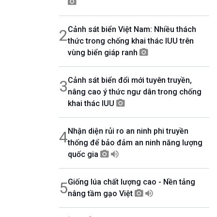
08h30-06h35
Bản tin văn hóa xã hội
Cảnh sát biển Việt Nam: Nhiều thách
2
08h35-08h40
Quảng cáo
thức trong chống khai thác IUU trên
08h40-08h50
vùng biển giáp ranh
10 phút sự kiện luận bàn
08h50-08h55
Cảnh sát biển đổi mới tuyên truyền,
Quảng cáo
3
nâng cao ý thức ngư dân trong chống
08h55-09h00
Chương trình đệm
khai thác IUU
09h00-09h15
Bản tin Thời sự
Nhận diện rủi ro an ninh phi truyền
4
09h15-09h30
Dòng chảy kinh tế
thống để bảo đảm an ninh năng lượng
09h30-09h35
quốc gia
Bản tin pháp luật
09h35-09h40
Giống lúa chất lượng cao - Nền tảng
Quảng cáo
5
nâng tầm gạo Việt
09h40-09h55
Chính phủ với người dân
09h55-10h00