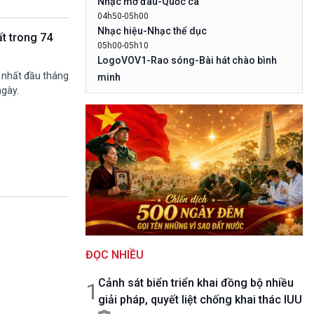
Nhạc mở đâu-Quốc ca
10 phút Sự kiện - Luận bàn
04h50-05h00
Câu chuyện thời sự
Nhạc hiệu-Nhạc thể dục
ất trong 74
Dòng chảy sự kiện
05h00-05h10
Đối thoại
LogoVOV1-Rao sóng-Bài hát chào bình
Diễn đàn chủ nhật
 nhất đầu tháng
minh
Chuyện đêm
ngày.
05h10-05h20
Bản tin đầu ngày-Thời tiết
05h20-05h50
Mùa vàng
05h50-05h59
Quảng cáo
05h59-06h00
Nhạc top - Báo giờ
06h00-06h28
Thời sự sáng
06h28-06h30
ĐỌC NHIỀU
Quảng cáo
06h30-07h00
Cảnh sát biển triển khai đồng bộ nhiều
Quân đội nhân dân
1
giải pháp, quyết liệt chống khai thác IUU
07h00-08h30
Theo dòng Thời sự