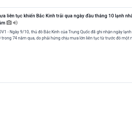
Chát với người nổi tiếng
Video
Câu chuyện Thể thao
Infographic
ưa liên tục khiến Bắc Kinh trải qua ngày đầu tháng 10 lạnh nh
E-Magazine
ăm
V1 - Ngày 9/10, thủ đô Bắc Kinh của Trung Quốc đã ghi nhận ngày lạnh
 trong 74 năm qua, do phải hứng chịu mưa lớn liên tục từ trước đó một 