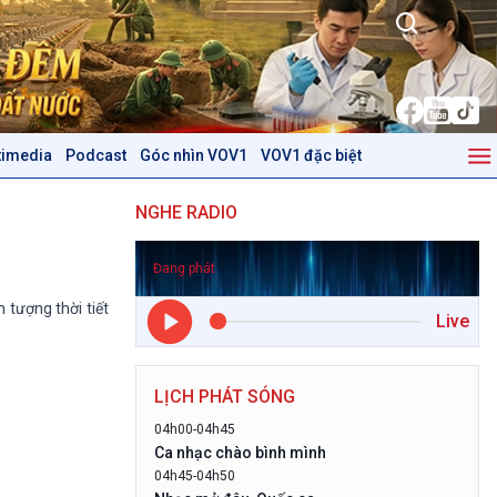
timedia
Podcast
Góc nhìn VOV1
VOV1 đặc biệt
Kinh tế
Nông nghiệp & Biển đảo
NGHE RADIO
Tin Kinh tế
Tin Nông nghiệp & Biển
Trước giờ mở cửa
đảo
Đang phát
Dòng chảy Kinh tế
Mùa vàng
Sức sống hàng Việt
Biển đảo Việt Nam
 tượng thời tiết
Live
Khởi nghiệp
Tâm tình biên giới và hải
Tuyên chiến với gian lận
đảo
thương mại
Tìm hiểu biển, đảo Việt
LỊCH PHÁT SÓNG
Nam
04h00-04h45
Podcast
Góc nhìn VOV1
Ca nhạc chào bình mình
04h45-04h50
Bình luận