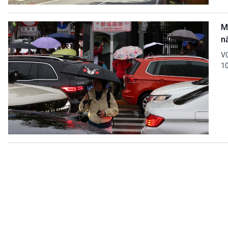
360 độ Sức khỏe
Kết nối công nghệ
Chuyển đổi Xanh
Sống chung với biến đổi
M
Tài nguyên và Môi trường
khí hậu
n
Chuyên gia của bạn
Xã hội chuyển động
VO
Bước chân đến trường
10
VOV1 đặc biệt
Thanh âm ký sự
Chân dung cuộc sống
Các chương trình đặc biệt