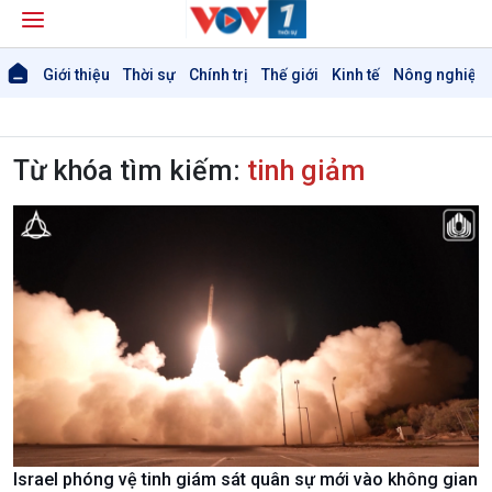
Giới thiệu
Thời sự
Chính trị
Thế giới
Kinh tế
Nông nghiệp 
Từ khóa tìm kiếm:
tinh giảm
Giới thiệu
Thời sự
Thời sự 6h
Thời sự 12h
Thời sự 18h
Thời sự 21h30
Bản tin
Chuyên mục
Theo dòng Thời sự
Israel phóng vệ tinh giám sát quân sự mới vào không gian