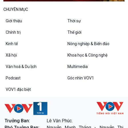
Tin Văn hoá & Du lịch
Ảnh
CHUYÊN MỤC
Chát với người nổi tiếng
Video
Câu chuyện Thể thao
Infographic
Giới thiệu
Thời sự
E-Magazine
Chính trị
Thế giới
Kinh tế
Nông nghiệp & Biển đảo
Podcast
Góc nhìn VOV1
Xã hội
Khoa học & Công nghệ
Bình luận
Văn hoá & Du lịch
Multimedia
10 phút Sự kiện - Luận bàn
Câu chuyện thời sự
Podcast
Góc nhìn VOV1
Dòng chảy sự kiện
Đối thoại
VOV1 đặc biệt
Diễn đàn chủ nhật
Chuyện đêm
Trưởng Ban:
Lê Văn Phúc.
Phó Trưởng Ban:
Nguyễn Mạnh Thắng - Nguyễn Thị