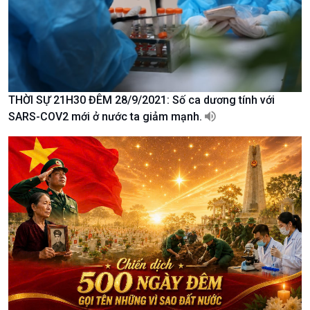
Khởi nghiệp
Tâm tình biên giới và hải
Tuyên chiến với gian lận
đảo
thương mại
Tìm hiểu biển, đảo Việt
Nam
THỜI SỰ 21H30 ĐÊM 28/9/2021: Số ca dương tính với
SARS-COV2 mới ở nước ta giảm mạnh.
Xã hội
Khoa học & Công nghệ
Tin Đời sống & Xã hội
Tin Khoa học & Công nghệ
360 độ Sức khỏe
Kết nối công nghệ
Chuyển đổi Xanh
Sống chung với biến đổi
Tài nguyên và Môi trường
khí hậu
Chuyên gia của bạn
Xã hội chuyển động
Bước chân đến trường
Văn hoá & Du lịch
Multimedia