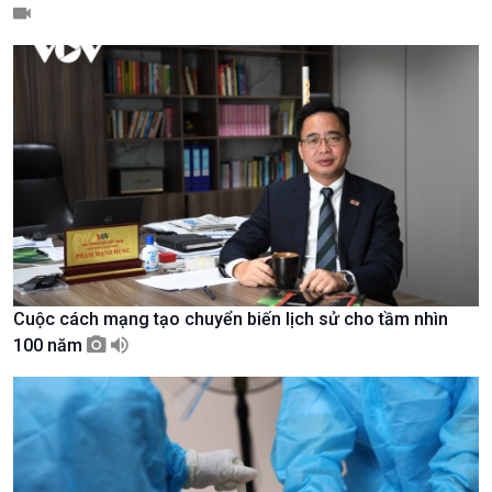
Chính trị
Thế giới
Tin Chính trị
Tin thế giới
Chính phủ với người dân
Vấn đề quốc tế
Quốc hội với cử tri
Hồ sơ sự kiện quốc tế
Xây dựng đảng
Thế giới & Việt Nam
Đảng trong cuộc sống
Biên cương - Một dải vững
Nhận diện sự thật
bền
Pháp luật và đời sống
Cuộc cách mạng tạo chuyển biến lịch sử cho tầm nhìn
100 năm
Kinh tế
Nông nghiệp & Biển đảo
Tin Kinh tế
Tin Nông nghiệp & Biển
Trước giờ mở cửa
đảo
Dòng chảy Kinh tế
Mùa vàng
Sức sống hàng Việt
Biển đảo Việt Nam