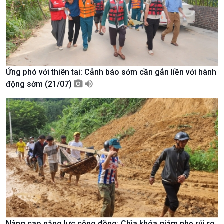
Ứng phó với thiên tai: Cảnh báo sớm cần gắn liền với hành
Chính trị
Thế giới
động sớm (21/07)
Tin Chính trị
Tin thế giới
Chính phủ với người dân
Vấn đề quốc tế
Quốc hội với cử tri
Hồ sơ sự kiện quốc tế
Xây dựng đảng
Thế giới & Việt Nam
Đảng trong cuộc sống
Biên cương - Một dải vững
Nhận diện sự thật
bền
Pháp luật và đời sống
Nâng cao năng lực cộng đồng: Chìa khóa giảm nhẹ rủi ro