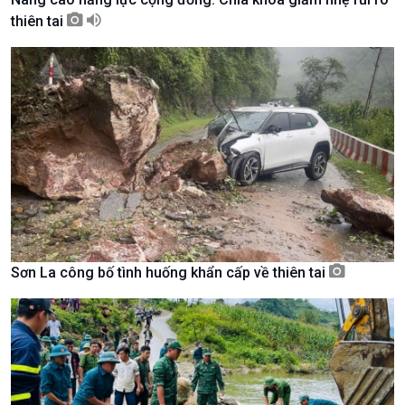
thiên tai
Kinh tế
Nông nghiệp & Biển đảo
Tin Kinh tế
Tin Nông nghiệp & Biển
Trước giờ mở cửa
đảo
Sơn La công bố tình huống khẩn cấp về thiên tai
Dòng chảy Kinh tế
Mùa vàng
Sức sống hàng Việt
Biển đảo Việt Nam
Khởi nghiệp
Tâm tình biên giới và hải
Tuyên chiến với gian lận
đảo
thương mại
Tìm hiểu biển, đảo Việt
Nam