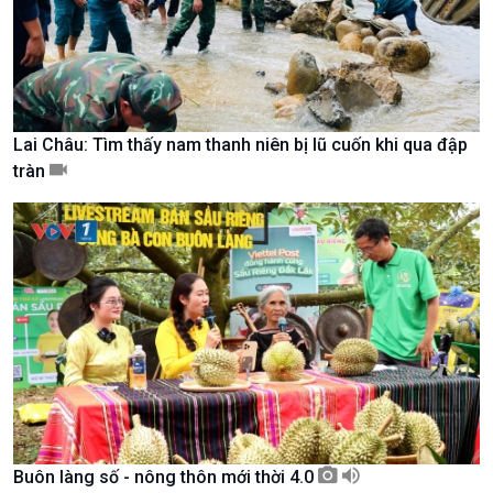
Lai Châu: Tìm thấy nam thanh niên bị lũ cuốn khi qua đập
tràn
Xã hội
Khoa học & Công nghệ
Tin Đời sống & Xã hội
Tin Khoa học & Công nghệ
360 độ Sức khỏe
Kết nối công nghệ
Chuyển đổi Xanh
Sống chung với biến đổi
Buôn làng số - nông thôn mới thời 4.0
Tài nguyên và Môi trường
khí hậu