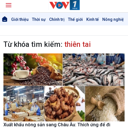
Giới thiệu
Thời sự
Chính trị
Thế giới
Kinh tế
Nông nghiệp 
Từ khóa tìm kiếm:
thiên tai
Xuất khẩu nông sản sang Châu Âu: Thích ứng để đi