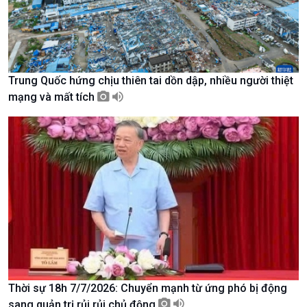
Tin Văn hoá & Du lịch
Ảnh
Chát với người nổi tiếng
Video
Câu chuyện Thể thao
Infographic
E-Magazine
Trung Quốc hứng chịu thiên tai dồn dập, nhiều người thiệt
mạng và mất tích
Thời sự 18h 7/7/2026: Chuyển mạnh từ ứng phó bị động
Podcast
Góc nhìn VOV1
sang quản trị rủi rủi chủ động