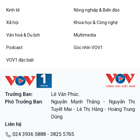
Kinh tế
Nông nghiệp & Biển đảo
VOV1 đặc biệt
Xã hội
Khoa học & Công nghệ
Thanh âm ký sự
Văn hoá & Du lịch
Multimedia
Chân dung cuộc sống
Các chương trình đặc biệt
Podcast
Góc nhìn VOV1
VOV1 đặc biệt
Trưởng Ban:
Lê Văn Phúc.
Phó Trưởng Ban:
Nguyễn Mạnh Thắng - Nguyễn Thị
Tuyết Mai - Lê Thị Hằng - Hoàng Trung
Dũng.
Liên hệ
024 3936 5888 - 3825 5765.