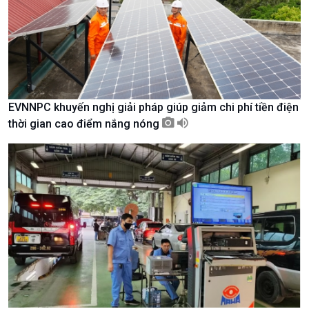
Nam
EVNNPC khuyến nghị giải pháp giúp giảm chi phí tiền điện
thời gian cao điểm nắng nóng
Xã hội
Khoa học & Công nghệ
Tin Đời sống & Xã hội
Tin Khoa học & Công nghệ
360 độ Sức khỏe
Kết nối công nghệ
Chuyển đổi Xanh
Sống chung với biến đổi