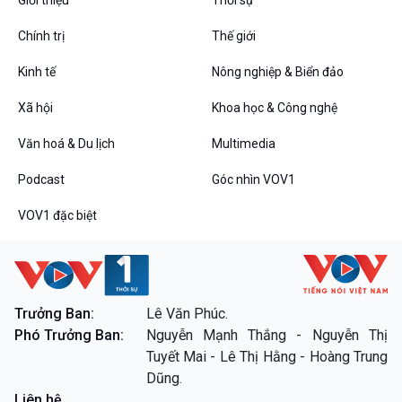
Chính trị
Thế giới
Kinh tế
Nông nghiệp & Biển đảo
VOV1 đặc biệt
Xã hội
Khoa học & Công nghệ
Thanh âm ký sự
Chân dung cuộc sống
Văn hoá & Du lịch
Multimedia
Các chương trình đặc biệt
Podcast
Góc nhìn VOV1
VOV1 đặc biệt
Trưởng Ban:
Lê Văn Phúc.
Phó Trưởng Ban:
Nguyễn Mạnh Thắng - Nguyễn Thị
Tuyết Mai - Lê Thị Hằng - Hoàng Trung
Dũng.
Liên hệ