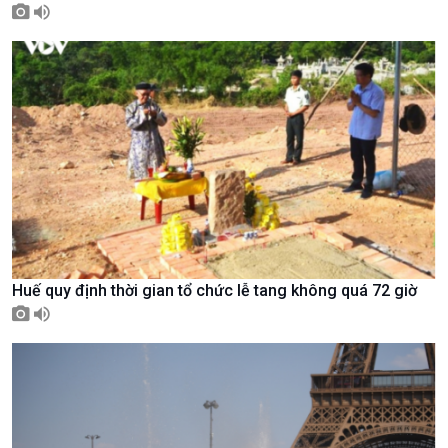
Giới thiệu
Thời sự
Thời sự 6h
Thời sự 12h
Thời sự 18h
Thời sự 21h30
Bản tin
Chuyên mục
Theo dòng Thời sự
Huế quy định thời gian tổ chức lễ tang không quá 72 giờ