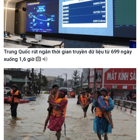
Văn hoá & Du lịch
Multimedia
Tin Văn hoá & Du lịch
Ảnh
Chát với người nổi tiếng
Video
Câu chuyện Thể thao
Infographic
E-Magazine
Trung Quốc rút ngắn thời gian truyền dữ liệu từ 699 ngày
xuống 1,6 giờ