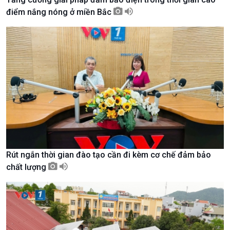
điểm nắng nóng ở miền Bắc
Kinh tế
Nông nghiệp & Biển đảo
Tin Kinh tế
Tin Nông nghiệp & Biển
Rút ngắn thời gian đào tạo cần đi kèm cơ chế đảm bảo
Trước giờ mở cửa
đảo
chất lượng
Dòng chảy Kinh tế
Mùa vàng
Sức sống hàng Việt
Biển đảo Việt Nam
Khởi nghiệp
Tâm tình biên giới và hải
Tuyên chiến với gian lận
đảo
thương mại
Tìm hiểu biển, đảo Việt