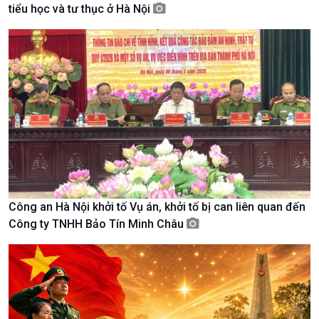
Chính trị
Thế giới
tiểu học và tư thục ở Hà Nội
Tin Chính trị
Tin thế giới
Chính phủ với người dân
Vấn đề quốc tế
Quốc hội với cử tri
Hồ sơ sự kiện quốc tế
Xây dựng đảng
Thế giới & Việt Nam
Đảng trong cuộc sống
Biên cương - Một dải vững
Nhận diện sự thật
bền
Pháp luật và đời sống
Kinh tế
Nông nghiệp & Biển đảo
Tin Kinh tế
Tin Nông nghiệp & Biển
Trước giờ mở cửa
đảo
Công an Hà Nội khởi tố Vụ án, khởi tố bị can liên quan đến
Dòng chảy Kinh tế
Mùa vàng
Công ty TNHH Bảo Tín Minh Châu
Sức sống hàng Việt
Biển đảo Việt Nam
Khởi nghiệp
Tâm tình biên giới và hải
Tuyên chiến với gian lận
đảo
thương mại
Tìm hiểu biển, đảo Việt
Nam