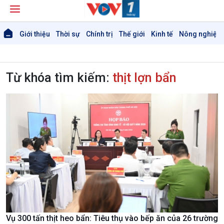
Giới thiệu
Thời sự
Chính trị
Thế giới
Kinh tế
Nông nghiệp 
Từ khóa tìm kiếm:
thịt lợn bẩn
Giới thiệu
Thời sự
Thời sự 6h
Thời sự 12h
Thời sự 18h
Thời sự 21h30
Bản tin
Chuyên mục
Theo dòng Thời sự
Vụ 300 tấn thịt heo bẩn: Tiêu thụ vào bếp ăn của 26 trường