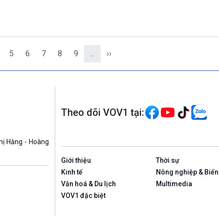
5
6
7
8
9
…
››
Theo dõi VOV1 tại:
hị Hằng - Hoàng
Giới thiệu
Thời sự
Kinh tế
Nông nghiệp & Biển
Văn hoá & Du lịch
Multimedia
VOV1 đặc biệt