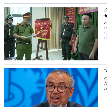
C
t
VO
Tr
"L
Tổ
T
VO
Cộ
th