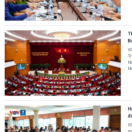
T
B
VO
Tr
tá
tá
H
đ
VO
ng