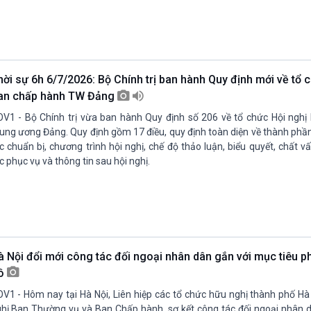
hời sự 6h 6/7/2026: Bộ Chính trị ban hành Quy định mới về tổ 
an chấp hành TW Đảng
V1 - Bộ Chính trị vừa ban hành Quy định số 206 về tổ chức Hội ngh
ung ương Đảng. Quy định gồm 17 điều, quy định toàn diện về thành phầ
c chuẩn bị, chương trình hội nghị, chế độ thảo luận, biểu quyết, chất v
c phục vụ và thông tin sau hội nghị.
à Nội đổi mới công tác đối ngoại nhân dân gắn với mục tiêu ph
ô
V1 - Hôm nay tại Hà Nội, Liên hiệp các tổ chức hữu nghị thành phố Hà
hị Ban Thường vụ và Ban Chấp hành, sơ kết công tác đối ngoại nhân 