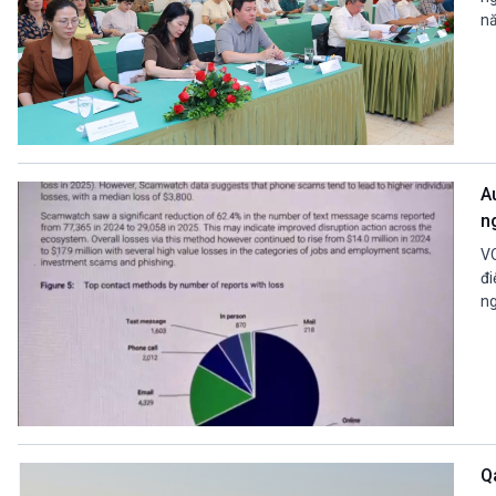
nă
A
n
VO
đi
ng
Q