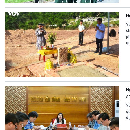
360 độ Sức khỏe
Kết nối công nghệ
Chuyển đổi Xanh
Sống chung với biến đổi
H
Tài nguyên và Môi trường
khí hậu
Chuyên gia của bạn
VO
Xã hội chuyển động
ch
ph
Bước chân đến trường
qu
VOV1 đặc biệt
Thanh âm ký sự
Chân dung cuộc sống
Các chương trình đặc biệt
N
s
VO
qu
dự