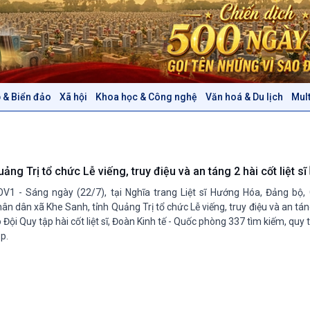
 & Biển đảo
Xã hội
Khoa học & Công nghệ
Văn hoá & Du lịch
Mul
Chính trị
Thế giới
Tin Chính trị
Tin thế giới
Chính phủ với người dân
Vấn đề quốc tế
Quốc hội với cử tri
Hồ sơ sự kiện quốc tế
ảng Trị tổ chức Lễ viếng, truy điệu và an táng 2 hài cốt liệt sĩ
Xây dựng đảng
Thế giới & Việt Nam
V1 - Sáng ngày (22/7), tại Nghĩa trang Liệt sĩ Hướng Hóa, Đảng bộ,
Đảng trong cuộc sống
Biên cương - Một dải vững
ân dân xã Khe Sanh, tỉnh Quảng Trị tổ chức Lễ viếng, truy điệu và an táng 
Nhận diện sự thật
bền
 Đội Quy tập hài cốt liệt sĩ, Đoàn Kinh tế - Quốc phòng 337 tìm kiếm, quy
p.
Pháp luật và đời sống
Văn hoá & Du lịch
Multimedia
Tin Văn hoá & Du lịch
Ảnh