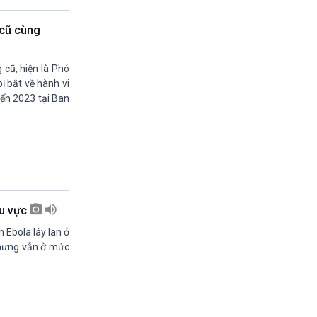
13h45-14h00
Sống chung với biến đổi khí hậu (phát lại)
 cũ cùng
14h00-14h05
Bản tin thời sự (VH-XH quốc tế)
cũ, hiện là Phó
14h05-14h35
 bắt về hành vi
Chân dung cuộc sống
đến 2023 tại Ban
14h35-14h50
Pháp Luật và Đời sống (Phát lại)
14h50-15h00
Hồ sơ sự kiện quốc tế (phát lại)
15h00-15h15
Bản tin Thời sự
15h15-15h20
Quảng cáo
hu vực
15h20-15h50
 Ebola lây lan ở
Chuyên gia của bạn
nhưng vẫn ở mức
15h50-15h55
Chương trình đệm
15h55-16h00
Quảng cáo
16h00-17h00