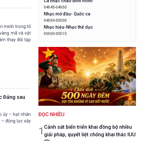
Ca nhạc chào bình minh
10 phút Sự kiện - Luận bàn
04h45-04h50
Câu chuyện thời sự
Nhạc mở đầu- Quốc ca
Dòng chảy sự kiện
04h50-05h00
Đối thoại
n minh trong tổ
Nhạc hiệu-Nhạc thể dục
Diễn đàn chủ nhật
i vàng mã và vật
05h00-05h10
àm thay đổi tập
LogoVOV1- Rao sóng-Bài hát chào bình
Chuyện đêm
minh
05h10-05h20
Bản tin đầu ngày-Thời tiết
05h20-05h50
Mùa vàng
05h50-05h59
Quảng cáo
05h59-06h00
ức Đảng sau
Báo giờ
06h00-06h28
ĐỌC NHIỀU
Thời sự sáng (trực tiếp)
p ủy – hạt nhân
 – động lực xây
06h28-06h30
Cảnh sát biển triển khai đồng bộ nhiều
Quảng cáo
1
giải pháp, quyết liệt chống khai thác IUU
06h30-07h00
Quân đội nhân dân