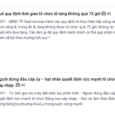
Chát với người nổi tiếng
Video
Câu chuyện Thể thao
Infographic
uế quy định thời gian tổ chức lễ tang không quá 72 giờ
E-Magazine
V1 - UBND TP. Huế vừa ban hành các quy định về thực hiện nếp sống vă
ức tang lễ, trong đó lễ tang không được tổ chức quá 72 giờ, không rả
ẩm khi đưa tang. Cần làm gì để quy định hành chính có thể góp phần l
án xã hội theo hướng tích cực ?
gười đứng đầu cấp ủy – hạt nhân quyết định sức mạnh tổ ch
áp nhập.
V1 - Từ tinh gọn bộ máy đến kiến tạo phát triển. - Người đứng đầu cấ
yết định sức mạnh tổ chức Đảng sau sáp nhập. - Học và làm theo Bác
ng Đảng bộ phường Hoa Lư trong sạch, vững mạnh.