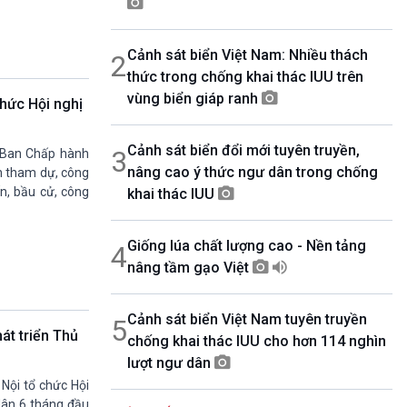
07h00-08h30
Theo dòng thời sự
Cảnh sát biển Việt Nam: Nhiều thách
2
08h30-08h35
Bản tin VH-XH
thức trong chống khai thác IUU trên
08h35-08h40
vùng biển giáp ranh
chức Hội nghị
Quảng cáo
08h40-08h50
Cảnh sát biển đổi mới tuyên truyền,
10 phút Sự kiện luận bàn
3
ị Ban Chấp hành
nâng cao ý thức ngư dân trong chống
08h50-08h55
n tham dự, công
Quảng cáo
ấn, bầu cử, công
khai thác IUU
08h55-09h00
Chương trình đệm
Giống lúa chất lượng cao - Nền tảng
4
09h00-09h15
Bản tin thời sự
nâng tầm gạo Việt
09h15-09h30
Dòng chảy kinh tế
Cảnh sát biển Việt Nam tuyên truyền
5
09h30-09h35
át triển Thủ
chống khai thác IUU cho hơn 114 nghìn
Bản tin Pháp luật
lượt ngư dân
09h35-09h40
Quảng cáo
 Nội tổ chức Hội
09h40-09h55
dân 6 tháng đầu