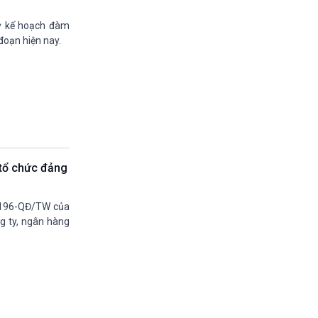
11h30-11h35
Bản tin kinh tế
kỳ kế hoạch đàm
11h35-11h50
đoạn hiện nay.
Pháp luật và đời sống
11h50-11h59
Quảng cáo
11h59-12h00
Nhạc top-Báo giờ
12h00-12h57
Thời sự trưa (trực tiếp)
12h57-13h00
 tổ chức đảng
Quảng cáo
13h00-13h05
Bản tin nông nghiệp
 196-QĐ/TW của
13h05-13h20
ng ty, ngân hàng
Mùa vàng (phát lại)
13h20-13h25
Quảng cáo
13h25-13h40
Dàng chảy kinh tế (phát lại)
13h40-13h45
Quảng cáo