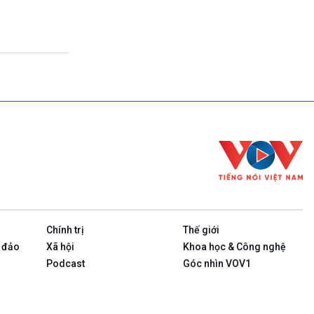
Theo dòng thời sự
17h00-17h50
Cuộc sống 365
17h50-17h59
Quảng cáo
17h59-18h00
Báo giờ
18h00-18h57
Thời sự chiều (trực tiếp)
18h57-19h00
Quảng cáo
19h00-19h05
Bản tin thời sự
19h05-19h10
Quảng cáo
Chính trị
Thế giới
19h10-19h25
Quốc hội với cử tri (phát lại)
 đảo
Xã hội
Khoa học & Công nghệ
19h25-19h40
Podcast
Góc nhìn VOV1
Xã hội chuyển động (phát lại)
19h40-19h55
Dân tộc và phát triển (phát lại)