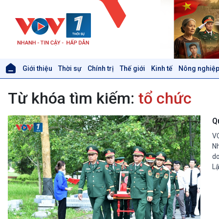
Giới thiệu
Thời sự
Chính trị
Thế giới
Kinh tế
Nông nghiệp
Giới thiệu
Thời sự
Từ khóa tìm kiếm:
tổ chức
Thời sự 6h
Thời sự 12h
Thời sự 18h
Qu
Thời sự 21h30
VO
Bản tin
Nh
Chuyên mục
do
Theo dòng Thời sự
Lậ
Xã hội
Khoa học & Công nghệ
Tin Đời sống & Xã hội
Tin Khoa học & Công nghệ