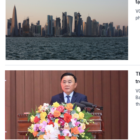
t
VO
ph
T
t
VO
Ba
th