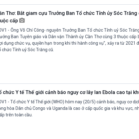
ần Thơ: Bắt giam cựu Trưởng Ban Tổ chức Tỉnh ủy Sóc Trăng
huộc cấp
V1 - Ông Võ Chí Công- nguyên Trưởng Ban Tổ chức Tỉnh uỷ Sóc Trăng 
ưởng Ban Tuyên giáo và Dân vận Thành ủy Cần Thơ cùng 3 thuộc cấp bị
ợi dụng chức vụ, quyền hạn trong khi thi hành công vụ”, xảy ra từ 2021 
 chức Tỉnh uỷ Sóc Trăng cũ.
ổ chức Y tế Thế giới cảnh báo nguy cơ lây lan Ebola cao tại k
V1 - Tổ chức Y tế Thế giới (WHO) hôm nay (20/5) cảnh báo, nguy cơ dịch
ng hòa Dân chủ Congo và Uganda là cao ở cấp quốc gia và khu vực, 
ấp trên toàn cầu.