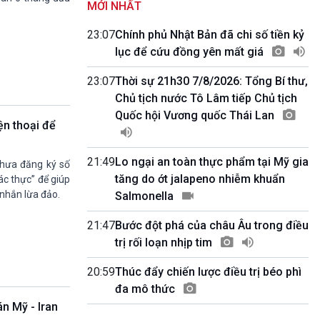
MỚI NHẤT
Quốc hội với cử tri
09h55-10h00
23:07
Chính phủ Nhật Bản đã chi số tiền kỷ
Quảng cáo
lục để cứu đồng yên mất giá
10h00-10h05
Bản tin thời sự
23:07
Thời sự 21h30 7/8/2026: Tổng Bí thư,
10h05-10h10
Chủ tịch nước Tô Lâm tiếp Chủ tịch
Quảng cáo
Quốc hội Vương quốc Thái Lan
10h10-10h25
ện thoại để
Dân tộc và phát triển
10h25-10h30
Quảng cáo
21:49
Lo ngại an toàn thực phẩm tại Mỹ gia
chưa đăng ký số
10h30-11h00
tăng do ớt jalapeno nhiễm khuẩn
ác thực” để giúp
Vì an ninh Tổ quốc
 nhắn lừa đảo.
Salmonella
11h00-11h05
Bản tin thể thao
21:47
Bước đột phá của châu Âu trong điều
11h05-11h10
trị rối loạn nhịp tim
Quảng cáo
11h10-11h25
20:59
Thúc đẩy chiến lược điều trị béo phì
Xã hội chuyển động
đa mô thức
11h25-11h30
n Mỹ - Iran
Chương trình đệm