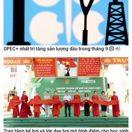
Tin Văn hoá & Du lịch
Ảnh
Chát với người nổi tiếng
Video
Câu chuyện Thể thao
Infographic
E-Magazine
OPEC+ nhất trí tăng sản lượng dầu trong tháng 9
Trao tặng bể bơi và lớp dạy bơi mô hình điểm cho học sinh