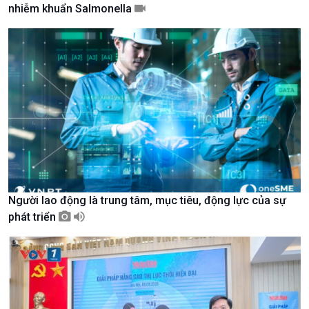
nhiễm khuẩn Salmonella
Giới thiệu
Thời sự
Thời sự 6h
Thời sự 12h
Thời sự 18h
Thời sự 21h30
Bản tin
Chuyên mục
Theo dòng Thời sự
Người lao động là trung tâm, mục tiêu, động lực của sự
phát triển