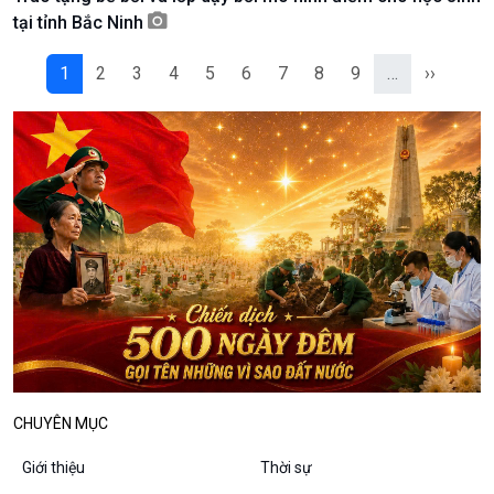
Podcast
Góc nhìn VOV1
tại tỉnh Bắc Ninh
Bình luận
10 phút Sự kiện - Luận bàn
1
2
3
4
5
6
7
8
9
…
››
Câu chuyện thời sự
Dòng chảy sự kiện
Đối thoại
Diễn đàn chủ nhật
Chuyện đêm
CHUYÊN MỤC
Giới thiệu
Thời sự