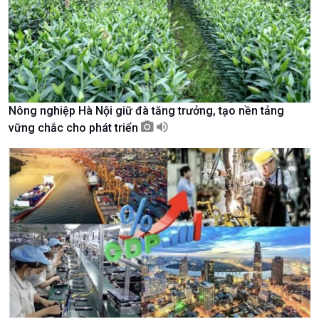
Nông nghiệp Hà Nội giữ đà tăng trưởng, tạo nền tảng
vững chắc cho phát triển
Xã hội
Khoa học & Công nghệ
Tin Đời sống & Xã hội
Tin Khoa học & Công nghệ
360 độ Sức khỏe
Kết nối công nghệ
Chuyển đổi Xanh
Sống chung với biến đổi