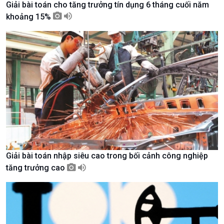
Giải bài toán cho tăng trưởng tín dụng 6 tháng cuối năm
Tài nguyên và Môi trường
khí hậu
khoảng 15%
Chuyên gia của bạn
Xã hội chuyển động
Bước chân đến trường
Giải bài toán nhập siêu cao trong bối cảnh công nghiệp
tăng trưởng cao
Văn hoá & Du lịch
Multimedia