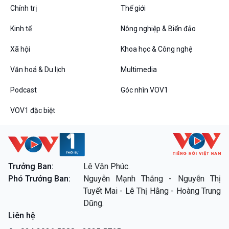
Chính trị
Thế giới
Kinh tế
Nông nghiệp & Biển đảo
VOV1 đặc biệt
Xã hội
Khoa học & Công nghệ
Thanh âm ký sự
Văn hoá & Du lịch
Multimedia
Chân dung cuộc sống
Các chương trình đặc biệt
Podcast
Góc nhìn VOV1
VOV1 đặc biệt
Trưởng Ban:
Lê Văn Phúc.
Phó Trưởng Ban:
Nguyễn Mạnh Thắng - Nguyễn Thị
Tuyết Mai - Lê Thị Hằng - Hoàng Trung
Dũng.
Liên hệ