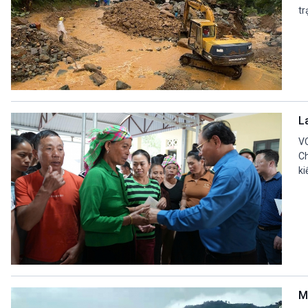
tr
L
VO
Ch
ki
M