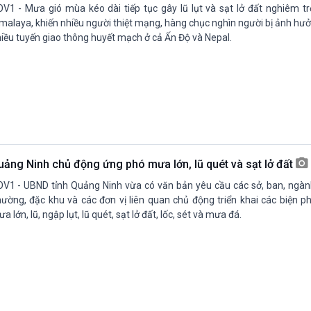
V1 - Mưa gió mùa kéo dài tiếp tục gây lũ lụt và sạt lở đất nghiêm tr
malaya, khiến nhiều người thiệt mạng, hàng chục nghìn người bị ảnh hưởn
iều tuyến giao thông huyết mạch ở cả Ấn Độ và Nepal.
uảng Ninh chủ động ứng phó mưa lớn, lũ quét và sạt lở đất
V1 - UBND tỉnh Quảng Ninh vừa có văn bản yêu cầu các sở, ban, ngàn
ường, đặc khu và các đơn vị liên quan chủ động triển khai các biện p
a lớn, lũ, ngập lụt, lũ quét, sạt lở đất, lốc, sét và mưa đá.