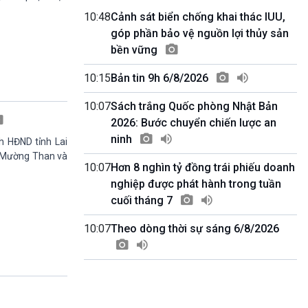
Quảng cáo
10:48
Cảnh sát biển chống khai thác IUU,
0h00-4h00
góp phần bảo vệ nguồn lợi thủy sản
Nhập hệ VOV3
bền vững
10h00-10h05
Bản tin thời sự
10:15
Bản tin 9h 6/8/2026
10h05-10h10
Quảng cáo
10:07
Sách trắng Quốc phòng Nhật Bản
10h10-10h25
2026: Bước chuyển chiến lược an
Dân tộc và phát triển
ninh
10h25-10h30
ch HĐND tỉnh Lai
Quảng cáo
xã Mường Than và
10:07
Hơn 8 nghìn tỷ đồng trái phiếu doanh
10h30-11h00
Vì an ninh Tổ quốc
nghiệp được phát hành trong tuần
11h00-11h05
cuối tháng 7
Bản tin thể thao
11h05-11h10
10:07
Theo dòng thời sự sáng 6/8/2026
Quảng cáo
11h10-11h25
Xã hội chuyển động
11h25-11h30
Chương trình đệm