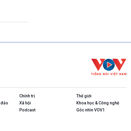
Theo dòng thời sự
17h00-17h50
Cuộc sống 365
17h50-17h59
Quảng cáo
17h59-18h00
Báo giờ
18h00-18h57
Thời sự chiều (trực tiếp)
18h57-19h00
Quảng cáo
19h00-19h05
Bản tin thời sự
19h05-19h10
Quảng cáo
Chính trị
Thế giới
19h10-19h25
Chính phủ với người dân (Phát lại)
 đảo
Xã hội
Khoa học & Công nghệ
19h25-19h40
Podcast
Góc nhìn VOV1
Xã hội chuyển động (phát lại)
19h40-19h55
Dân tộc và phát triển (phát lại)