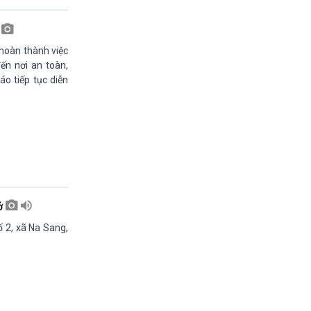
13h45-14h00
Biển đảo Việt nam (phát lại)
ở
14h00-14h05
 hoàn thành việc
Bản tin Thời sự VH-XH quốc tế
ến nơi an toàn,
14h05-14h35
o tiếp tục diễn
Ngôi nhà âm nhạc
14h35-14h50
Sống chung với biến đổi khí hậu (phát lại)
14h50-15h00
Thế giới và Việt Nam (phát lại)
15h00-15h15
Bản tin thời sự tổng hợp
15h15-15h20
Quảng cáo
lở
15h20-15h50
ố 2, xã Na Sang,
Chuyên gia của bạn
15h50-15h55
Chương trình đệm
15h55-16h00
Quảng cáo
16h00-17h00