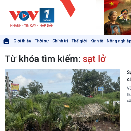
Giới thiệu
Thời sự
Chính trị
Thế giới
Kinh tế
Nông nghiệp
Giới thiệu
Thời sự
Từ khóa tìm kiếm:
sạt lở
Thời sự 6h
Thời sự 12h
Thời sự 18h
S
Thời sự 21h30
c
Bản tin
VO
Chuyên mục
hu
Theo dòng Thời sự
xã
Xã hội
Khoa học & Công nghệ
Tin Đời sống & Xã hội
Tin Khoa học & Công nghệ