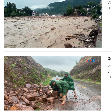
VO
Hi
nh
Q
VO
ph
mư