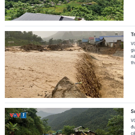
Tr
VO
gi
nă
th
S
VO
đư
cá