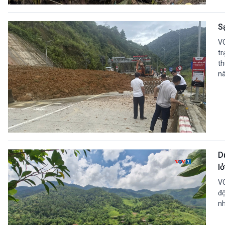
360 độ Sức khỏe
Kết nối công nghệ
Chuyển đổi Xanh
Sống chung với biến đổi
S
Tài nguyên và Môi trường
khí hậu
Chuyên gia của bạn
VO
Xã hội chuyển động
tr
th
Bước chân đến trường
nà
VOV1 đặc biệt
Thanh âm ký sự
Chân dung cuộc sống
Các chương trình đặc biệt
D
l
VO
độ
n