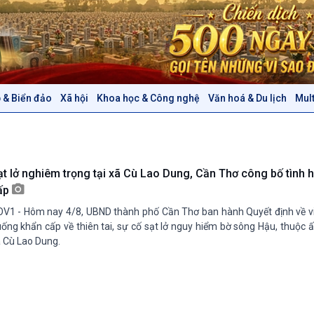
 & Biển đảo
Xã hội
Khoa học & Công nghệ
Văn hoá & Du lịch
Mul
Chính trị
Thế giới
Tin Chính trị
Tin thế giới
Chính phủ với người dân
Vấn đề quốc tế
Quốc hội với cử tri
Hồ sơ sự kiện quốc tế
ạt lở nghiêm trọng tại xã Cù Lao Dung, Cần Thơ công bố tình 
Xây dựng đảng
Thế giới & Việt Nam
ấp
Đảng trong cuộc sống
Biên cương - Một dải vững
V1 - Hôm nay 4/8, UBND thành phố Cần Thơ ban hành Quyết định về vi
Nhận diện sự thật
bền
ống khẩn cấp về thiên tai, sự cố sạt lở nguy hiểm bờ sông Hậu, thuộc
Pháp luật và đời sống
 Cù Lao Dung.
Văn hoá & Du lịch
Multimedia
Tin Văn hoá & Du lịch
Ảnh