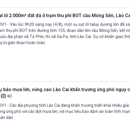
Chát với người nổi tiếng
Video
Câu chuyện Thể thao
Infographic
ạt lở 2.000m³ đất đá ở trạm thu phí BOT cầu Móng Sến, Lào C
E-Magazine
V1 - Vào lúc 9h20 sáng nay (4/8), một vụ sạt lở taluy dương lớn đã xả
ạm thu phí BOT trên đường tỉnh 155, đoạn dẫn lên cầu Móng Sến, kết nố
uộc địa phận xã Tả Phìn, thị xã Sa Pa, tỉnh Lào Cai. Sự cố khiến giao t
y bị gián đoạn hoàn toàn.
ự báo mưa lớn, vùng cao Lào Cai khẩn trương ứng phó nguy cơ
ở
V1 - Các địa phương tỉnh Lào Cai đang khẩn trương triển khai nhiều gi
ng ứng phó với các đợt mưa lớn, với mục tiêu bảo đảm an toàn tính mạn
hân dân.