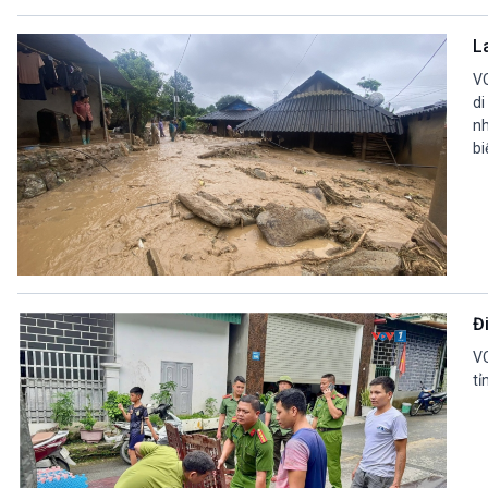
L
VO
di
nh
bi
Đ
VO
tỉ