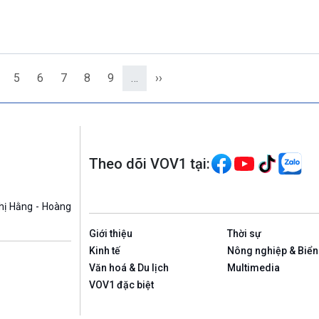
5
6
7
8
9
…
››
Theo dõi VOV1 tại:
hị Hằng - Hoàng
Giới thiệu
Thời sự
Kinh tế
Nông nghiệp & Biển
Văn hoá & Du lịch
Multimedia
VOV1 đặc biệt