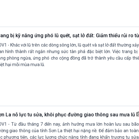
ang bị kỹ năng ứng phó lũ quét, sạt lở đất: Giảm thiểu rủi ro 
V1 - Khác với lũ trên các dòng sông lớn, lũ quét và sạt lở đất thường xảy
an hình thành rất ngắn nhưng sức tàn phá đặc biệt lớn. Việc trang bị
ng phòng ngừa, ứng phó cho cộng đồng đã trở thành yêu cầu cấp thiế
iệt hại mỗi mùa mưa lũ.
ơn La nỗ lực tu sửa, khôi phục đường giao thông sau mưa lũ
V1 - Từ đầu tháng 7 đến nay, ảnh hưởng mưa lớn hoàn lưu sau bão 
ờng giao thông của tỉnh Sơn La thiệt hại nặng nề. Để đảm bảo an toàn
c phương tiện, các lực lượng chức năng tỉnh đang khẩn trương tu sửa,