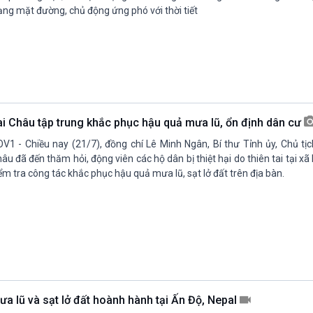
ạng mặt đường, chủ động ứng phó với thời tiết
ai Châu tập trung khắc phục hậu quả mưa lũ, ổn định dân cư
V1 - Chiều nay (21/7), đồng chí Lê Minh Ngân, Bí thư Tỉnh ủy, Chủ tị
âu đã đến thăm hỏi, động viên các hộ dân bị thiệt hại do thiên tai tại 
ểm tra công tác khắc phục hậu quả mưa lũ, sạt lở đất trên địa bàn.
ưa lũ và sạt lở đất hoành hành tại Ấn Độ, Nepal