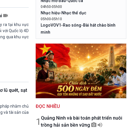
Nhạc mở đâu-Quốc ca
10 phút Sự kiện - Luận bàn
04h50-05h00
Câu chuyện thời sự
Nhạc hiệu-Nhạc thể dục
ai
Dòng chảy sự kiện
05h00-05h10
Đối thoại
y ra tại khu vực
LogoVOV1-Rao sóng-Bài hát chào bình
Diễn đàn chủ nhật
i với Quốc lộ 4D
minh
hông qua khu vực
Chuyện đêm
05h10-05h20
Bản tin đầu ngày-Thời tiết
05h20-05h50
Mùa vàng
05h50-05h59
Quảng cáo
05h59-06h00
Nhạc top - Báo giờ
06h00-06h28
 lũ quét, sạt
Thời sự sáng
06h28-06h30
ĐỌC NHIỀU
Quảng cáo
ải pháp nhằm chủ
g và tài sản của
06h30-07h00
Quảng Ninh và bài toán phát triển nuôi
Quân đội nhân dân
1
trồng hải sản bền vững
07h00-08h30
Theo dòng Thời sự