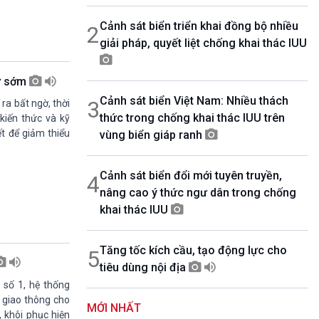
08h30-06h35
Cảnh sát biển triển khai đồng bộ nhiều
2
Bản tin văn hóa xã hội
giải pháp, quyết liệt chống khai thác IUU
08h35-08h40
Quảng cáo
08h40-08h50
từ sớm
10 phút sự kiện luận bàn
Cảnh sát biển Việt Nam: Nhiều thách
3
 ra bất ngờ, thời
08h50-08h55
thức trong chống khai thác IUU trên
Quảng cáo
 kiến thức và kỹ
t để giảm thiểu
vùng biển giáp ranh
08h55-09h00
Chương trình đệm
09h00-09h15
Cảnh sát biển đổi mới tuyên truyền,
4
Bản tin Thời sự
nâng cao ý thức ngư dân trong chống
09h15-09h30
Dòng chảy kinh tế
khai thác IUU
09h30-09h35
Bản tin pháp luật
Tăng tốc kích cầu, tạo động lực cho
5
09h35-09h40
tiêu dùng nội địa
Quảng cáo
09h40-09h55
số 1, hệ thống
Chính phủ với người dân
 giao thông cho
MỚI NHẤT
09h55-10h00
 khôi phục hiện