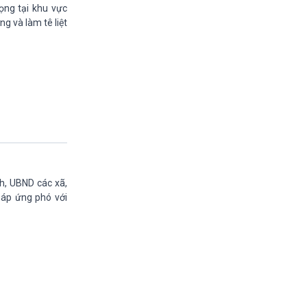
11h30-11h35
ọng tại khu vực
Bản tin Kinh tế
g và làm tê liệt
11h35-11h50
Xây dựng Đảng (phát lại)
11h50-11h59
Quảng cáo
11h59-12h00
Báo giờ
12h00-12h57
Thời sự trưa (trực tiếp)
12h57-13h00
Quảng cáo
13h00-13h05
h, UBND các xã,
Bản tin Nông nghiệp
háp ứng phó với
13h05-13h20
Mùa vàng (phát lại)
13h20-13h25
Quảng cáo
13h25-13h40
Dòng chảy kinh tế (phát lại)
13h40-13h45
Quảng cáo