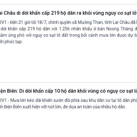
ai Châu di dời khẩn cấp 219 hộ dân ra khỏi vùng nguy cơ sạt l
V1 - Đến 21 giờ tối 18/7, chính quyền xã Mường Than, tỉnh Lai Châu đã
 dời khẩn cấp 219 hộ dân với 1.256 nhân khẩu ở bản Noong Thăng đ
ằm ứng phó với nguy cơ sạt lở đất trong bối cảnh mưa lớn được dự bá
ến phức tạp.
iện Biên: Di dời khẩn cấp 10 hộ dân khỏi vùng có nguy cơ sạt 
V1 - Mưa lớn kéo dài khiến sườn đồi phía sau khu dân cư tại tổ dân ph
nh Điện Biên xuất hiện vết nứt lớn, đe dọa an toàn của nhiều hộ dân.