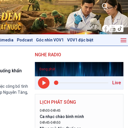
timedia
Podcast
Góc nhìn VOV1
VOV1 đặc biệt
Kinh tế
Nông nghiệp & Biển đảo
NGHE RADIO
Tin Kinh tế
Tin Nông nghiệp & Biển
Trước giờ mở cửa
đảo
Đang phát
Dòng chảy Kinh tế
Mùa vàng
huống khẩn
Sức sống hàng Việt
Biển đảo Việt Nam
Live
Khởi nghiệp
Tâm tình biên giới và hải
ệc công bố tình
Tuyên chiến với gian lận
đảo
 ấp Nguyễn Tăng,
thương mại
Tìm hiểu biển, đảo Việt
LỊCH PHÁT SÓNG
Nam
04h00-04h45
Podcast
Góc nhìn VOV1
Ca nhạc chào bình mình
04h45-04h50
Bình luận