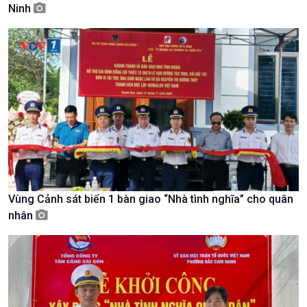
Ninh
Giới thiệu
Thời sự
Thời sự 6h
Thời sự 12h
Thời sự 18h
Thời sự 21h30
Bản tin
Chuyên mục
Theo dòng Thời sự
Vùng Cảnh sát biển 1 bàn giao “Nhà tình nghĩa” cho quân
nhân