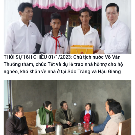
Văn hoá & Du lịch
Multimedia
Tin Văn hoá & Du lịch
Ảnh
Chát với người nổi tiếng
Video
Câu chuyện Thể thao
Infographic
E-Magazine
THỜI SỰ 18H CHIỀU 01/1/2023: Chủ tịch nước Võ Văn
Thưởng thăm, chúc Tết và dự lễ trao nhà hỗ trợ cho hộ
nghèo, khó khăn về nhà ở tại Sóc Trăng và Hậu Giang