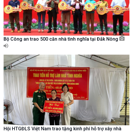
Nam
Bộ Công an trao 500 căn nhà tình nghĩa tại Đắk Nông
Xã hội
Khoa học & Công nghệ
Tin Đời sống & Xã hội
Tin Khoa học & Công nghệ
Hội HTGĐLS Việt Nam trao tặng kinh phí hỗ trợ xây nhà
360 độ Sức khỏe
Kết nối công nghệ