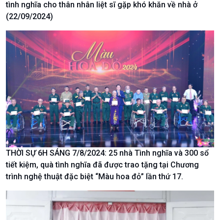
tình nghĩa cho thân nhân liệt sĩ gặp khó khăn về nhà ở
Chuyển đổi Xanh
Sống chung với biến đổi
(22/09/2024)
Tài nguyên và Môi trường
khí hậu
Chuyên gia của bạn
Xã hội chuyển động
Bước chân đến trường
THỜI SỰ 6H SÁNG 7/8/2024: 25 nhà Tình nghĩa và 300 sổ
tiết kiệm, quà tình nghĩa đã được trao tặng tại Chương
trình nghệ thuật đặc biệt “Màu hoa đỏ” lần thứ 17.