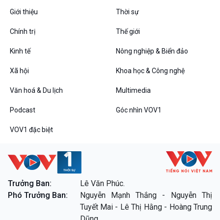
Giới thiệu
Thời sự
Chính trị
Thế giới
Kinh tế
Nông nghiệp & Biển đảo
VOV1 đặc biệt
Xã hội
Khoa học & Công nghệ
Thanh âm ký sự
Chân dung cuộc sống
Văn hoá & Du lịch
Multimedia
Các chương trình đặc biệt
Podcast
Góc nhìn VOV1
VOV1 đặc biệt
Trưởng Ban:
Lê Văn Phúc.
Phó Trưởng Ban:
Nguyễn Mạnh Thắng - Nguyễn Thị
Tuyết Mai - Lê Thị Hằng - Hoàng Trung
Dũng.