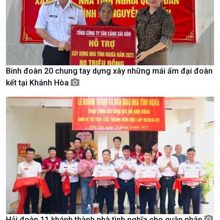
Binh đoàn 20 chung tay dựng xây những mái ấm đại đoàn
kết tại Khánh Hòa
Chính trị
Thế giới
Tin Chính trị
Tin thế giới
Chính phủ với người dân
Vấn đề quốc tế
Quốc hội với cử tri
Hồ sơ sự kiện quốc tế
Xây dựng đảng
Thế giới & Việt Nam
Đảng trong cuộc sống
Biên cương - Một dải vững
Nhận diện sự thật
bền
Pháp luật và đời sống
Hải đoàn 11 khánh thành nhà tình nghĩa cho quân nhân