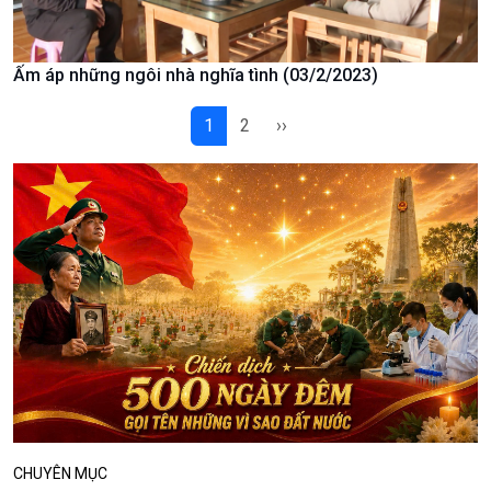
Podcast
Góc nhìn VOV1
Ấm áp những ngôi nhà nghĩa tình (03/2/2023)
Bình luận
10 phút Sự kiện - Luận bàn
1
2
››
Câu chuyện thời sự
Dòng chảy sự kiện
Đối thoại
Diễn đàn chủ nhật
Chuyện đêm
CHUYÊN MỤC