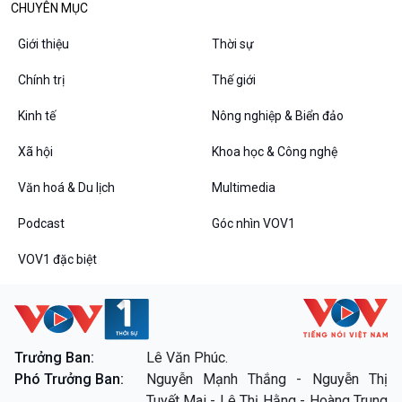
CHUYÊN MỤC
Tin Văn hoá & Du lịch
Ảnh
Chát với người nổi tiếng
Video
Giới thiệu
Thời sự
Câu chuyện Thể thao
Infographic
E-Magazine
Chính trị
Thế giới
Kinh tế
Nông nghiệp & Biển đảo
Xã hội
Khoa học & Công nghệ
Podcast
Góc nhìn VOV1
Bình luận
Văn hoá & Du lịch
Multimedia
10 phút Sự kiện - Luận bàn
Câu chuyện thời sự
Podcast
Góc nhìn VOV1
Dòng chảy sự kiện
VOV1 đặc biệt
Đối thoại
Diễn đàn chủ nhật
Chuyện đêm
Trưởng Ban:
Lê Văn Phúc.
Phó Trưởng Ban:
Nguyễn Mạnh Thắng - Nguyễn Thị
VOV1 đặc biệt
Tuyết Mai - Lê Thị Hằng - Hoàng Trung