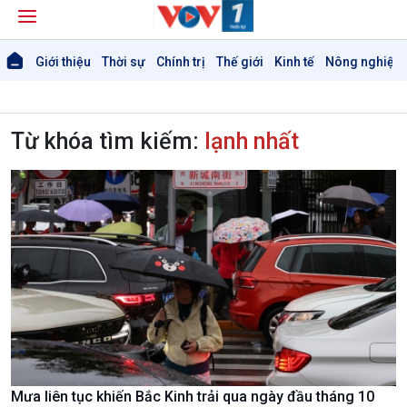
Giới thiệu
Thời sự
Chính trị
Thế giới
Kinh tế
Nông nghiệp 
Từ khóa tìm kiếm:
lạnh nhất
Giới thiệu
Thời sự
Thời sự 6h
Thời sự 12h
Thời sự 18h
Thời sự 21h30
Bản tin
Chuyên mục
Theo dòng Thời sự
Mưa liên tục khiến Bắc Kinh trải qua ngày đầu tháng 10