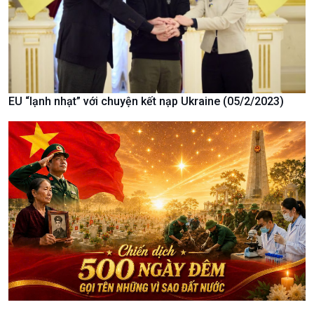
Khởi nghiệp
Tâm tình biên giới và hải
Tuyên chiến với gian lận
đảo
thương mại
Tìm hiểu biển, đảo Việt
Nam
EU “lạnh nhạt” với chuyện kết nạp Ukraine (05/2/2023)
Xã hội
Khoa học & Công nghệ
Tin Đời sống & Xã hội
Tin Khoa học & Công nghệ
360 độ Sức khỏe
Kết nối công nghệ
Chuyển đổi Xanh
Sống chung với biến đổi
Tài nguyên và Môi trường
khí hậu
Chuyên gia của bạn
Xã hội chuyển động
Bước chân đến trường
Văn hoá & Du lịch
Multimedia