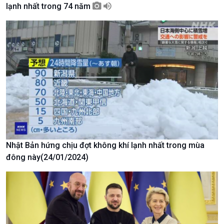
lạnh nhất trong 74 năm
Chính trị
Thế giới
Tin Chính trị
Tin thế giới
Chính phủ với người dân
Vấn đề quốc tế
Quốc hội với cử tri
Hồ sơ sự kiện quốc tế
Xây dựng đảng
Thế giới & Việt Nam
Đảng trong cuộc sống
Biên cương - Một dải vững
Nhận diện sự thật
bền
Pháp luật và đời sống
Nhật Bản hứng chịu đợt không khí lạnh nhất trong mùa
đông này(24/01/2024)
Kinh tế
Nông nghiệp & Biển đảo
Tin Kinh tế
Tin Nông nghiệp & Biển
Trước giờ mở cửa
đảo
Dòng chảy Kinh tế
Mùa vàng
Sức sống hàng Việt
Biển đảo Việt Nam