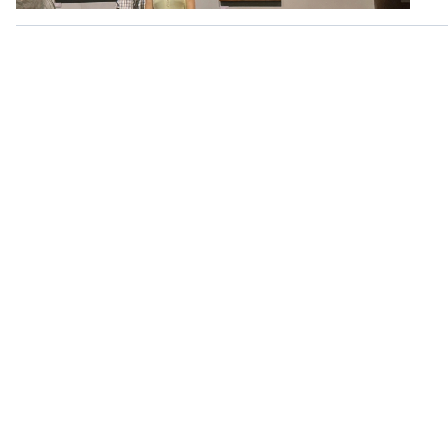
360 độ Sức khỏe
Kết nối công nghệ
Chuyển đổi Xanh
Sống chung với biến đổi
Tài nguyên và Môi trường
khí hậu
Chuyên gia của bạn
Xã hội chuyển động
Bước chân đến trường
VOV1 đặc biệt
Thanh âm ký sự
Chân dung cuộc sống
Các chương trình đặc biệt