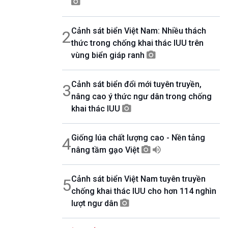
08h30-08h55
360 độ Sức khỏe
Cảnh sát biển Việt Nam: Nhiều thách
2
08h55-09h00
Chương trình đệm
thức trong chống khai thác IUU trên
09h00-10h00
vùng biển giáp ranh
Ca nhạc Chào Năm mới
10h00-10h30
Cảnh sát biển đổi mới tuyên truyền,
Chuyên gia của bạn (Phát lại thứ Tư)
3
nâng cao ý thức ngư dân trong chống
10h30-11h00
Vì an ninh Tổ quốc
khai thác IUU
11h00-11h05
Bản tin Thể thao
Giống lúa chất lượng cao - Nền tảng
4
11h05-11h10
Quảng cáo
nâng tầm gạo Việt
11h10-11h25
Kết nối công nghệ
Cảnh sát biển Việt Nam tuyên truyền
5
11h25-11h30
chống khai thác IUU cho hơn 114 nghìn
Chương trình đệm
lượt ngư dân
11h30-11h35
Bản tin Thật và Giả
11h35-11h50