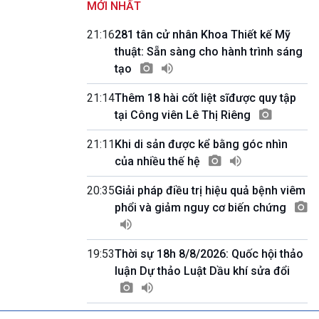
MỚI NHẤT
Kết nối 54 (phát lại Thứ Tư)
11h50-11h59
21:16
281 tân cử nhân Khoa Thiết kế Mỹ
Quảng cáo
thuật: Sẵn sàng cho hành trình sáng
11h59-12h00
tạo
Báo giờ
12h00-12h57
21:14
Thêm 18 hài cốt liệt sĩđược quy tập
Thời sự trưa (trực tiếp)
tại Công viên Lê Thị Riêng
12h57-13h00
Quảng cáo
21:11
Khi di sản được kể bằng góc nhìn
13h00-13h30
Câu lạc bộ Âm nhạc
của nhiều thế hệ
13h30-13h45
Sống chung với biến đổi khí hậu (Phát lại
20:35
Giải pháp điều trị hiệu quả bệnh viêm
Thứ Năm)
phổi và giảm nguy cơ biến chứng
13h45-14h00
Người Việt ở nước ngoài với quê hương
14h00-15h00
19:53
Thời sự 18h 8/8/2026: Quốc hội thảo
Ca nhạc Chào Năm mới (Phát lại)
luận Dự thảo Luật Dầu khí sửa đổi
15h00-15h15
Bản tin Thời sự
15h15-15h20