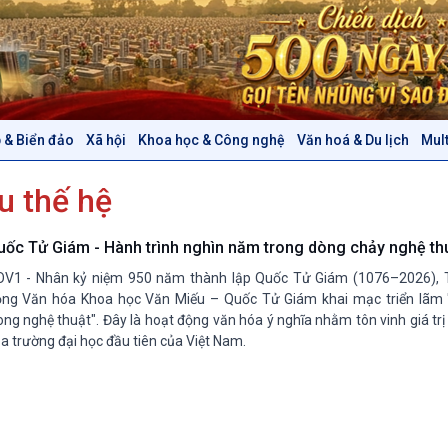
 & Biển đảo
Xã hội
Khoa học & Công nghệ
Văn hoá & Du lịch
Mul
Chính trị
Thế giới
u thế hệ
Tin Chính trị
Tin thế giới
Chính phủ với người dân
Vấn đề quốc tế
Quốc hội với cử tri
Hồ sơ sự kiện quốc tế
uốc Tử Giám - Hành trình nghìn năm trong dòng chảy nghệ th
Xây dựng đảng
Thế giới & Việt Nam
V1 - Nhân kỷ niệm 950 năm thành lập Quốc Tử Giám (1076–2026), 
Đảng trong cuộc sống
Biên cương - Một dải vững
ng Văn hóa Khoa học Văn Miếu – Quốc Tử Giám khai mạc triển lãm
Nhận diện sự thật
bền
ong nghệ thuật". Đây là hoạt động văn hóa ý nghĩa nhằm tôn vinh giá trị 
a trường đại học đầu tiên của Việt Nam.
Pháp luật và đời sống
Văn hoá & Du lịch
Multimedia
Tin Văn hoá & Du lịch
Ảnh