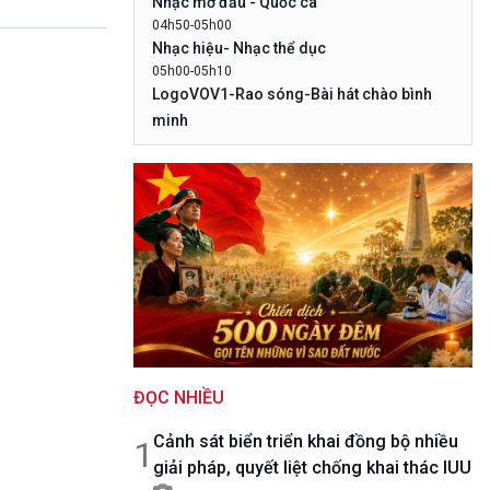
Nhạc mở đầu - Quốc ca
10 phút Sự kiện - Luận bàn
04h50-05h00
Câu chuyện thời sự
Nhạc hiệu- Nhạc thể dục
Dòng chảy sự kiện
05h00-05h10
Đối thoại
LogoVOV1-Rao sóng-Bài hát chào bình
Diễn đàn chủ nhật
minh
Chuyện đêm
05h10-05h20
Bản tin đầu ngày-Thời tiết
05h20-05h50
Mùa vàng (Chuyên đề cuối tuần)
05h50-05h59
Quảng cáo
05h59-06h00
Nhạc Top- Báo giờ
06h00-06h28
Thời sự sáng (trực tiếp)
06h28-06h30
ĐỌC NHIỀU
Quảng cáo
06h30-07h00
Cảnh sát biển triển khai đồng bộ nhiều
Quân đội nhân dân
1
giải pháp, quyết liệt chống khai thác IUU
07h00-08h30
Theo dòng thời sự