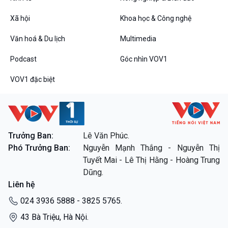
Tin Đời sống & Xã hội
Tin Khoa học & Công nghệ
360 độ Sức khỏe
Kết nối công nghệ
Xã hội
Khoa học & Công nghệ
Chuyển đổi Xanh
Sống chung với biến đổi
Tài nguyên và Môi trường
khí hậu
Văn hoá & Du lịch
Multimedia
Chuyên gia của bạn
Podcast
Góc nhìn VOV1
Xã hội chuyển động
Bước chân đến trường
VOV1 đặc biệt
Văn hoá & Du lịch
Multimedia
Tin Văn hoá & Du lịch
Ảnh
Chát với người nổi tiếng
Video
Câu chuyện Thể thao
Infographic
Trưởng Ban:
Lê Văn Phúc.
E-Magazine
Phó Trưởng Ban:
Nguyễn Mạnh Thắng - Nguyễn Thị
Tuyết Mai - Lê Thị Hằng - Hoàng Trung
Podcast
Góc nhìn VOV1
Dũng.
Bình luận
Liên hệ
10 phút Sự kiện - Luận bàn
024 3936 5888 - 3825 5765.
Câu chuyện thời sự
Dòng chảy sự kiện
43 Bà Triệu, Hà Nội.
Đối thoại