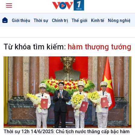
Giới thiệu
Thời sự
Chính trị
Thế giới
Kinh tế
Nông nghiệp 
Từ khóa tìm kiếm:
hàm thượng tướng
Giới thiệu
Thời sự
Thời sự 6h
Thời sự 12h
Thời sự 18h
Thời sự 21h30
Bản tin
Chuyên mục
Theo dòng Thời sự
Chính trị
Thế giới
Thời sự 12h 14/6/2025: Chủ tịch nước thăng cấp bậc hàm