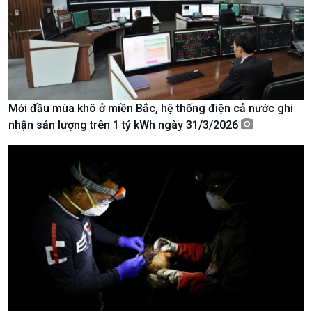
Nam
Mới đầu mùa khô ở miền Bắc, hệ thống điện cả nước ghi
nhận sản lượng trên 1 tỷ kWh ngày 31/3/2026
Xã hội
Khoa học & Công nghệ
Tin Đời sống & Xã hội
Tin Khoa học & Công nghệ
360 độ Sức khỏe
Kết nối công nghệ
Chuyển đổi Xanh
Sống chung với biến đổi