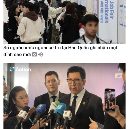
Văn hoá & Du lịch
Multimedia
Tin Văn hoá & Du lịch
Ảnh
Chát với người nổi tiếng
Video
Câu chuyện Thể thao
Infographic
E-Magazine
Số người nước ngoài cư trú tại Hàn Quốc ghi nhận một
đỉnh cao mới