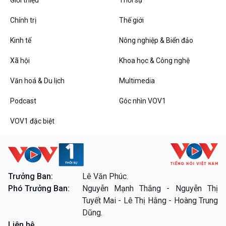
Chính trị
Thế giới
Kinh tế
Nông nghiệp & Biển đảo
VOV1 đặc biệt
Xã hội
Khoa học & Công nghệ
Thanh âm ký sự
Chân dung cuộc sống
Văn hoá & Du lịch
Multimedia
Các chương trình đặc biệt
Podcast
Góc nhìn VOV1
VOV1 đặc biệt
Trưởng Ban:
Lê Văn Phúc.
Phó Trưởng Ban:
Nguyễn Mạnh Thắng - Nguyễn Thị
Tuyết Mai - Lê Thị Hằng - Hoàng Trung
Dũng.
Liên hệ