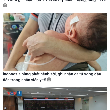
Kinh tế
Nông nghiệp & Biển đảo
Tin Kinh tế
Tin Nông nghiệp & Biển
Indonesia bùng phát bệnh sởi, ghi nhận ca tử vong đầu
Trước giờ mở cửa
đảo
tiên trong nhân viên y tế
Dòng chảy Kinh tế
Mùa vàng
Sức sống hàng Việt
Biển đảo Việt Nam
Khởi nghiệp
Tâm tình biên giới và hải
Tuyên chiến với gian lận
đảo
thương mại
Tìm hiểu biển, đảo Việt