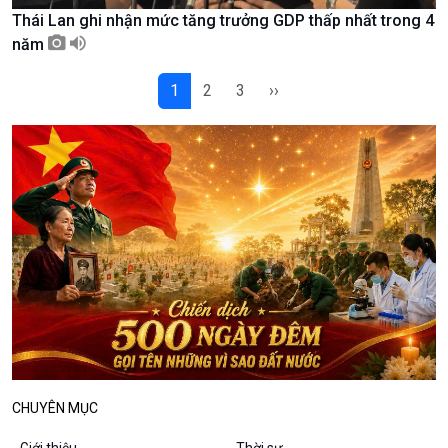
Thái Lan ghi nhận mức tăng trưởng GDP thấp nhất trong 4
Podcast
Góc nhìn VOV1
năm
Bình luận
10 phút Sự kiện - Luận bàn
1
2
3
››
Câu chuyện thời sự
Dòng chảy sự kiện
Đối thoại
Diễn đàn chủ nhật
Chuyện đêm
CHUYÊN MỤC
Giới thiệu
Thời sự