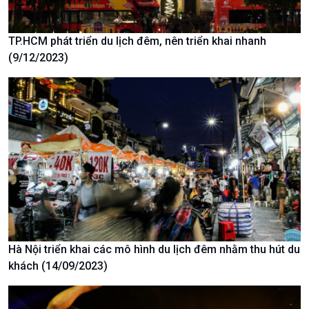
TP.HCM phát triển du lịch đêm, nên triển khai nhanh
(9/12/2023)
Xã hội
Khoa học & Công nghệ
Tin Đời sống & Xã hội
Tin Khoa học & Công nghệ
360 độ Sức khỏe
Kết nối công nghệ
Chuyển đổi Xanh
Sống chung với biến đổi
Tài nguyên và Môi trường
khí hậu
Chuyên gia của bạn
Xã hội chuyển động
Bước chân đến trường
Hà Nội triển khai các mô hình du lịch đêm nhằm thu hút du
khách (14/09/2023)