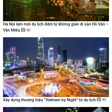
Chính trị
Thế giới
Tin Chính trị
Tin thế giới
Hà Nội làm mới du lịch đêm từ không gian di sản Hồ Văn –
Chính phủ với người dân
Vấn đề quốc tế
Văn Miếu
Quốc hội với cử tri
Hồ sơ sự kiện quốc tế
Xây dựng đảng
Thế giới & Việt Nam
Đảng trong cuộc sống
Biên cương - Một dải vững
Nhận diện sự thật
bền
Pháp luật và đời sống
Xây dựng thương hiệu “Vietnam by Night” từ du lịch