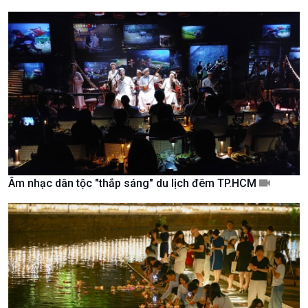
Giới thiệu
Thời sự
Thời sự 6h
Thời sự 12h
Thời sự 18h
Thời sự 21h30
Bản tin
Chuyên mục
Theo dòng Thời sự
Âm nhạc dân tộc "thắp sáng" du lịch đêm TP.HCM