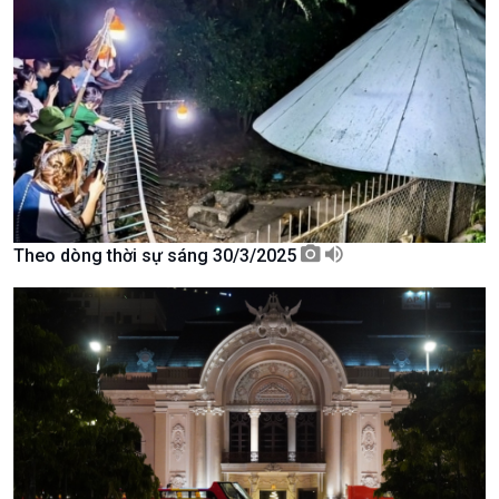
Kinh tế
Nông nghiệp & Biển đảo
Tin Kinh tế
Tin Nông nghiệp & Biển
Trước giờ mở cửa
đảo
Dòng chảy Kinh tế
Mùa vàng
Sức sống hàng Việt
Biển đảo Việt Nam
Khởi nghiệp
Tâm tình biên giới và hải
Theo dòng thời sự sáng 30/3/2025
Tuyên chiến với gian lận
đảo
thương mại
Tìm hiểu biển, đảo Việt
Nam