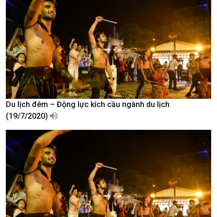
Văn hoá & Du lịch
Multimedia
Tin Văn hoá & Du lịch
Ảnh
Du lịch đêm – Động lực kích cầu ngành du lịch
Chát với người nổi tiếng
Video
(19/7/2020)
Câu chuyện Thể thao
Infographic
E-Magazine