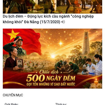
Du lịch đêm – Động lực kích cầu ngành "công nghiệp
không khói" Đà Nẵng (15/7/2020)
Podcast
Góc nhìn VOV1
Bình luận
10 phút Sự kiện - Luận bàn
Câu chuyện thời sự
Dòng chảy sự kiện
Đối thoại
Diễn đàn chủ nhật
Chuyện đêm
CHUYÊN MỤC
Giới thiệu
Thời sự