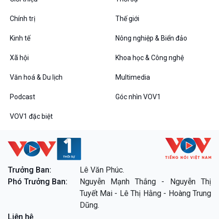
Chính trị
Thế giới
Kinh tế
Nông nghiệp & Biển đảo
Xã hội
Khoa học & Công nghệ
Văn hoá & Du lịch
Multimedia
VOV1 đặc biệt
Thanh âm ký sự
Podcast
Góc nhìn VOV1
Chân dung cuộc sống
VOV1 đặc biệt
Các chương trình đặc biệt
Trưởng Ban:
Lê Văn Phúc.
Phó Trưởng Ban:
Nguyễn Mạnh Thắng - Nguyễn Thị
Tuyết Mai - Lê Thị Hằng - Hoàng Trung
Dũng.
Liên hệ