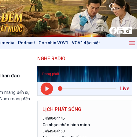
timedia
Podcast
Góc nhìn VOV1
VOV1 đặc biệt
Kinh tế
Nông nghiệp & Biển đảo
NGHE RADIO
Tin Kinh tế
Tin Nông nghiệp & Biển
Trước giờ mở cửa
đảo
Đang phát
Dòng chảy Kinh tế
Mùa vàng
 nhân đạo
Sức sống hàng Việt
Biển đảo Việt Nam
Live
Khởi nghiệp
Tâm tình biên giới và hải
Nam mang đến sự
Tuyên chiến với gian lận
đảo
ệt Nam mang đến
thương mại
Tìm hiểu biển, đảo Việt
LỊCH PHÁT SÓNG
Nam
04h00-04h45
Podcast
Góc nhìn VOV1
Ca nhạc chào bình mình
04h45-04h50
Bình luận