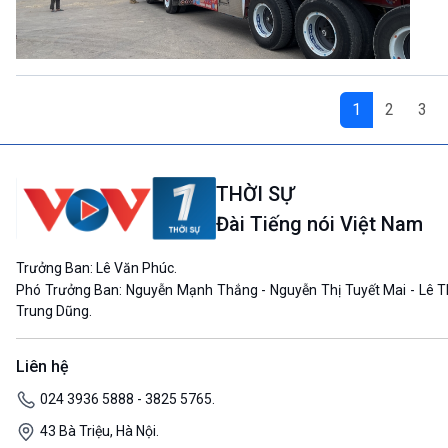
1
2
3
THỜI SỰ
Đài Tiếng nói Việt Nam
Trưởng Ban: Lê Văn Phúc.
Phó Trưởng Ban: Nguyễn Mạnh Thắng - Nguyễn Thị Tuyết Mai - Lê T
Trung Dũng.
Liên hệ
024 3936 5888 - 3825 5765.
43 Bà Triệu, Hà Nội.