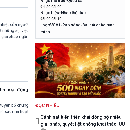
Nhạc mở đâu-Quốc ca
10 phút Sự kiện - Luận bàn
04h50-05h00
Câu chuyện thời sự
Nhạc hiệu-Nhạc thể dục
Dòng chảy sự kiện
05h00-05h10
Đối thoại
 nhiệt của người
LogoVOV1-Rao sóng-Bài hát chào bình
Diễn đàn chủ nhật
ế những sự việc
minh
c giải pháp ngăn
Chuyện đêm
05h10-05h20
Bản tin đầu ngày-Thời tiết
05h20-05h50
Mùa vàng
05h50-05h59
Quảng cáo
05h59-06h00
Nhạc top - Báo giờ
06h00-06h28
nhà hoạt động
Thời sự sáng
06h28-06h30
ĐỌC NHIỀU
Quảng cáo
 tuyên bố chung
giữ các nhà hoạt
06h30-07h00
Cảnh sát biển triển khai đồng bộ nhiều
Quân đội nhân dân
1
giải pháp, quyết liệt chống khai thác IUU
07h00-08h30
Theo dòng Thời sự