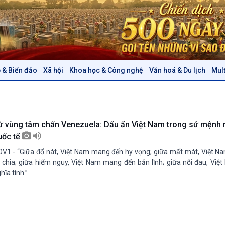
 & Biển đảo
Xã hội
Khoa học & Công nghệ
Văn hoá & Du lịch
Mul
Chính trị
Thế giới
Tin Chính trị
Tin thế giới
Chính phủ với người dân
Vấn đề quốc tế
Quốc hội với cử tri
Hồ sơ sự kiện quốc tế
ừ vùng tâm chấn Venezuela: Dấu ấn Việt Nam trong sứ mệnh
Xây dựng đảng
Thế giới & Việt Nam
uốc tế
Đảng trong cuộc sống
Biên cương - Một dải vững
V1 - “Giữa đổ nát, Việt Nam mang đến hy vọng; giữa mất mát, Việt 
Nhận diện sự thật
bền
 chia; giữa hiểm nguy, Việt Nam mang đến bản lĩnh; giữa nỗi đau, Vi
Pháp luật và đời sống
hĩa tình.”
Văn hoá & Du lịch
Multimedia
Tin Văn hoá & Du lịch
Ảnh