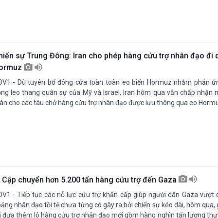
hiến sự Trung Đông: Iran cho phép hàng cứu trợ nhân đạo đi 
ormuz
V1 - Dù tuyên bố đóng cửa toàn toàn eo biển Hormuz nhằm phản ứn
ng leo thang quân sự của Mỹ và Israel, Iran hôm qua vẫn chấp nhận m
àn cho các tàu chở hàng cứu trợ nhân đạo được lưu thông qua eo Horm
i Cập chuyển hơn 5.200 tấn hàng cứu trợ đến Gaza
V1 - Tiếp tục các nỗ lực cứu trợ khẩn cấp giúp người dân Gaza vượt
ảng nhân đạo tồi tệ chưa từng có gây ra bởi chiến sự kéo dài, hôm qua, 
 đưa thêm lô hàng cứu trợ nhân đạo mới gồm hàng nghìn tấn lương thự