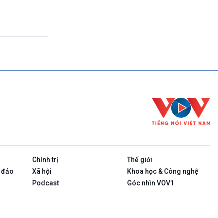
Theo dòng thời sự
17h00-17h50
Cuộc sống 365
17h50-17h59
Quảng cáo
17h59-18h00
Báo giờ
18h00-18h57
Thời sự chiều (trực tiếp)
18h57-19h00
Quảng cáo
19h00-19h05
Bản tin thời sự
19h05-19h10
Quảng cáo
Chính trị
Thế giới
19h10-19h25
Chính phủ với người dân (Phát lại)
 đảo
Xã hội
Khoa học & Công nghệ
19h25-19h40
Podcast
Góc nhìn VOV1
Xã hội chuyển động (phát lại)
19h40-19h55
Dân tộc và phát triển (phát lại)