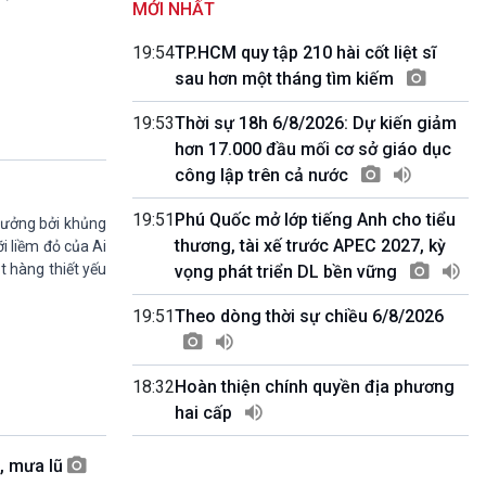
MỚI NHẤT
Quảng cáo
0h00-4h00
19:54
TP.HCM quy tập 210 hài cốt liệt sĩ
Nhập hệ VOV3
sau hơn một tháng tìm kiếm
10h00-10h05
Bản tin thời sự
19:53
Thời sự 18h 6/8/2026: Dự kiến giảm
10h05-10h10
hơn 17.000 đầu mối cơ sở giáo dục
Quảng cáo
công lập trên cả nước
10h10-10h25
Dân tộc và phát triển
19:51
Phú Quốc mở lớp tiếng Anh cho tiểu
10h25-10h30
hưởng bởi khủng
Quảng cáo
thương, tài xế trước APEC 2027, kỳ
i liềm đỏ của Ai
10h30-11h00
 hàng thiết yếu
vọng phát triển DL bền vững
Vì an ninh Tổ quốc
11h00-11h05
19:51
Theo dòng thời sự chiều 6/8/2026
Bản tin thể thao
11h05-11h10
Quảng cáo
18:32
Hoàn thiện chính quyền địa phương
11h10-11h25
hai cấp
Xã hội chuyển động
11h25-11h30
o, mưa lũ
Chương trình đệm