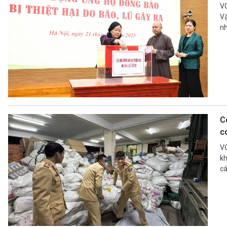
VO
Vậ
nh
C
c
VO
kh
cá