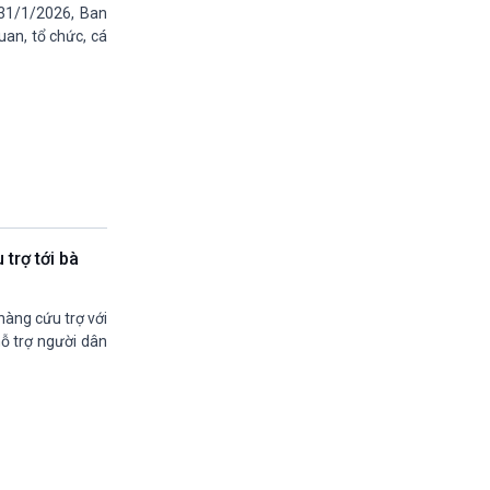
11h30-11h35
31/1/2026, Ban
Bản tin Kinh tế
uan, tổ chức, cá
11h35-11h50
Xây dựng Đảng (phát lại)
11h50-11h59
Quảng cáo
11h59-12h00
Báo giờ
12h00-12h57
Thời sự trưa (trực tiếp)
12h57-13h00
trợ tới bà
Quảng cáo
13h00-13h05
Bản tin Nông nghiệp
àng cứu trợ với
13h05-13h20
hỗ trợ người dân
Mùa vàng (phát lại)
13h20-13h25
Quảng cáo
13h25-13h40
Dòng chảy kinh tế (phát lại)
13h40-13h45
Quảng cáo