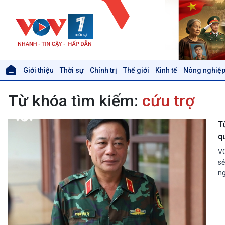
Giới thiệu
Thời sự
Chính trị
Thế giới
Kinh tế
Nông nghiệp
Giới thiệu
Thời sự
Từ khóa tìm kiếm:
cứu trợ
Thời sự 6h
Thời sự 12h
Thời sự 18h
T
Thời sự 21h30
q
Bản tin
VO
Chuyên mục
sẻ
Theo dòng Thời sự
ng
Xã hội
Khoa học & Công nghệ
Tin Đời sống & Xã hội
Tin Khoa học & Công nghệ