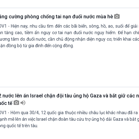
Chát với người nổi tiếng
Video
Câu chuyện Thể thao
Infographic
ăng cường phòng chống tai nạn đuối nước mùa hè
E-Magazine
V1 - Hiện nay, nhu cầu tìm đến các bãi biển, sông, hồ, ao, suối để giải
n tăng cao, tiềm ẩn nguy cơ tai nạn đuối nước nguy hiểm. Để hạn ch
ương tâm do đuối nước, cần chủ động nhận diện nguy cơ, triển khai cá
ặn đồng bộ từ gia đình đến cộng đồng.
2 nước lên án Israel chặn đội tàu ủng hộ Gaza và bắt giữ các 
uốc tế
V1 - Hôm qua 30/4, 12 quốc gia thuộc nhiều châu lục khác nhau đã ra
nh mẽ lên án việc Israel chặn đoàn tàu cứu trợ ủng hộ dải Gaza và bắt 
ng quốc tế trên tàu.