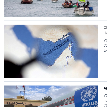
C
H
VO
độ
to
A
VO
ho
đã