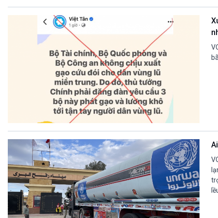
X
n
VO
bã
A
VO
lạ
tr
lề