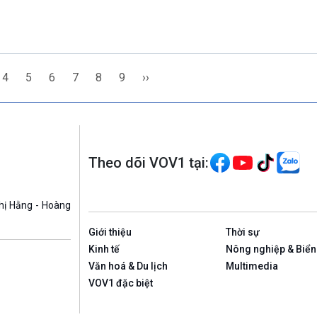
4
5
6
7
8
9
››
Theo dõi VOV1 tại:
hị Hằng - Hoàng
Giới thiệu
Thời sự
Kinh tế
Nông nghiệp & Biển
Văn hoá & Du lịch
Multimedia
VOV1 đặc biệt