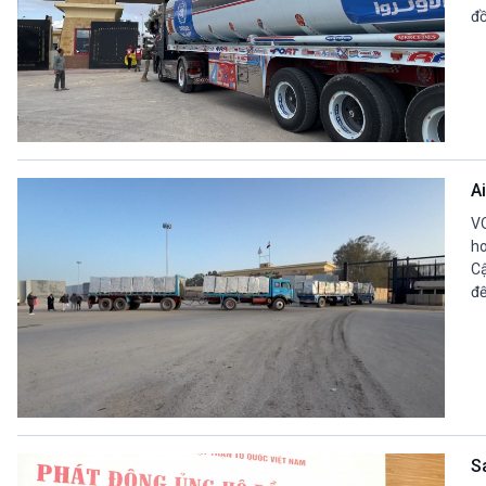
đồ
A
VO
ho
Cậ
đế
S