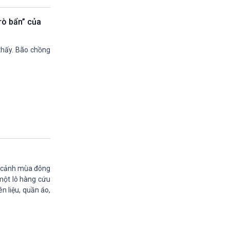
13h45-14h00
Biển đảo Việt nam (phát lại)
rò bẩn” của
14h00-14h05
Bản tin Thời sự VH-XH quốc tế
thấy. Bão chồng
14h05-14h35
Ngôi nhà âm nhạc
14h35-14h50
Sống chung với biến đổi khí hậu (phát lại)
14h50-15h00
Thế giới và Việt Nam (phát lại)
15h00-15h15
Bản tin thời sự tổng hợp
15h15-15h20
Quảng cáo
15h20-15h50
ối cảnh mùa đông
Chuyên gia của bạn
một lô hàng cứu
15h50-15h55
n liệu, quần áo,
Chương trình đệm
15h55-16h00
Quảng cáo
16h00-17h00