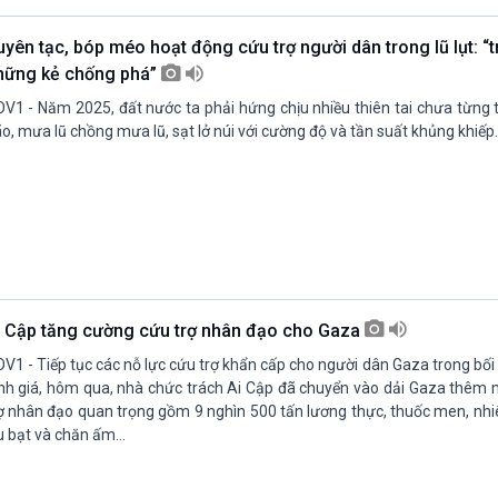
uyên tạc, bóp méo hoạt động cứu trợ người dân trong lũ lụt: “t
hững kẻ chống phá”
V1 - Năm 2025, đất nước ta phải hứng chịu nhiều thiên tai chưa từng 
o, mưa lũ chồng mưa lũ, sạt lở núi với cường độ và tần suất khủng khiếp.
i Cập tăng cường cứu trợ nhân đạo cho Gaza
V1 - Tiếp tục các nỗ lực cứu trợ khẩn cấp cho người dân Gaza trong b
nh giá, hôm qua, nhà chức trách Ai Cập đã chuyển vào dải Gaza thêm 
ợ nhân đạo quan trọng gồm 9 nghìn 500 tấn lương thực, thuốc men, nhiê
u bạt và chăn ấm...