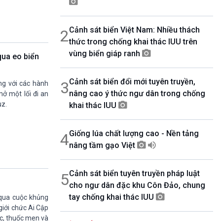
08h30-06h35
Bản tin văn hóa xã hội
Cảnh sát biển Việt Nam: Nhiều thách
2
08h35-08h40
Quảng cáo
thức trong chống khai thác IUU trên
08h40-08h50
vùng biển giáp ranh
qua eo biển
10 phút sự kiện luận bàn
08h50-08h55
Cảnh sát biển đổi mới tuyên truyền,
Quảng cáo
3
g với các hành
nâng cao ý thức ngư dân trong chống
08h55-09h00
ở một lối đi an
Chương trình đệm
uz.
khai thác IUU
09h00-09h15
Bản tin Thời sự
Giống lúa chất lượng cao - Nền tảng
4
09h15-09h30
Dòng chảy kinh tế
nâng tầm gạo Việt
09h30-09h35
Bản tin pháp luật
Cảnh sát biển tuyên truyền pháp luật
5
09h35-09h40
cho ngư dân đặc khu Côn Đảo, chung
Quảng cáo
tay chống khai thác IUU
09h40-09h55
 qua cuộc khủng
Chính phủ với người dân
giới chức Ai Cập
09h55-10h00
c, thuốc men và