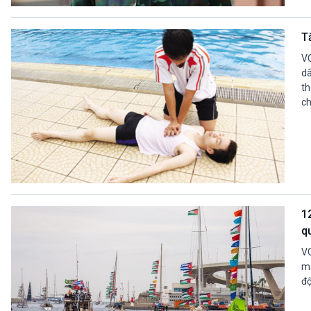
360 độ Sức khỏe
Kết nối công nghệ
Chuyển đổi Xanh
Sống chung với biến đổi
T
Tài nguyên và Môi trường
khí hậu
Chuyên gia của bạn
VO
Xã hội chuyển động
dâ
th
Bước chân đến trường
ch
VOV1 đặc biệt
Thanh âm ký sự
Chân dung cuộc sống
Các chương trình đặc biệt
1
q
VO
mạ
độ