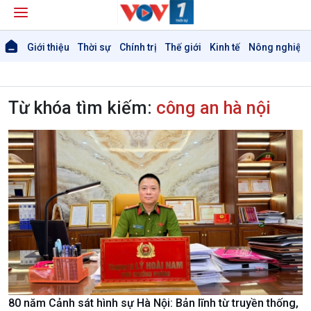
Giới thiệu
Thời sự
Chính trị
Thế giới
Kinh tế
Nông nghiệp 
Từ khóa tìm kiếm:
công an hà nội
80 năm Cảnh sát hình sự Hà Nội: Bản lĩnh từ truyền thống,