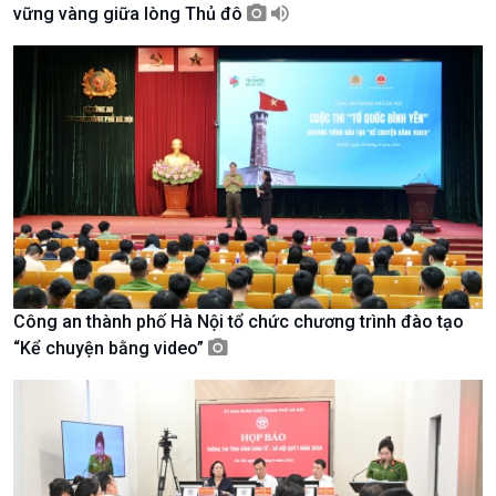
vững vàng giữa lòng Thủ đô
Giới thiệu
Thời sự
Thời sự 6h
Thời sự 12h
Thời sự 18h
Thời sự 21h30
Bản tin
Chuyên mục
Theo dòng Thời sự
Công an thành phố Hà Nội tổ chức chương trình đào tạo
“Kể chuyện bằng video”