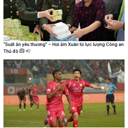
Nam
“Suất ăn yêu thương” – Hơi ấm Xuân từ lực lượng Công an
Thủ đô
Xã hội
Khoa học & Công nghệ
Tin Đời sống & Xã hội
Tin Khoa học & Công nghệ
360 độ Sức khỏe
Kết nối công nghệ
Chuyển đổi Xanh
Sống chung với biến đổi