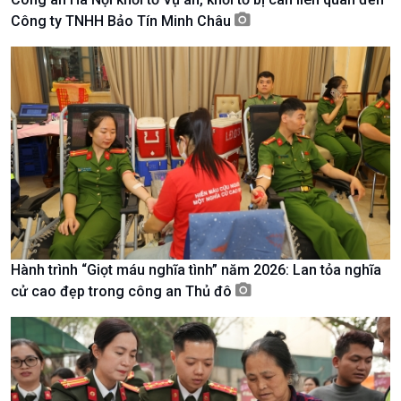
Công ty TNHH Bảo Tín Minh Châu
Kinh tế
Nông nghiệp & Biển đảo
Tin Kinh tế
Tin Nông nghiệp & Biển
Hành trình “Giọt máu nghĩa tình” năm 2026: Lan tỏa nghĩa
Trước giờ mở cửa
đảo
cử cao đẹp trong công an Thủ đô
Dòng chảy Kinh tế
Mùa vàng
Sức sống hàng Việt
Biển đảo Việt Nam
Khởi nghiệp
Tâm tình biên giới và hải
Tuyên chiến với gian lận
đảo
thương mại
Tìm hiểu biển, đảo Việt