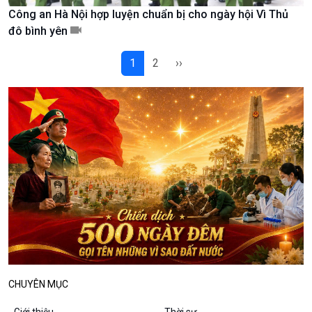
Công an Hà Nội hợp luyện chuẩn bị cho ngày hội Vì Thủ
Podcast
Góc nhìn VOV1
đô bình yên
Bình luận
10 phút Sự kiện - Luận bàn
1
2
››
Câu chuyện thời sự
Dòng chảy sự kiện
Đối thoại
Diễn đàn chủ nhật
Chuyện đêm
CHUYÊN MỤC
Giới thiệu
Thời sự