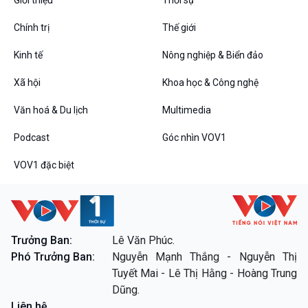
Chính trị
Thế giới
Kinh tế
Nông nghiệp & Biển đảo
VOV1 đặc biệt
Xã hội
Khoa học & Công nghệ
Thanh âm ký sự
Chân dung cuộc sống
Văn hoá & Du lịch
Multimedia
Các chương trình đặc biệt
Podcast
Góc nhìn VOV1
VOV1 đặc biệt
Trưởng Ban:
Lê Văn Phúc.
Phó Trưởng Ban:
Nguyễn Mạnh Thắng - Nguyễn Thị
Tuyết Mai - Lê Thị Hằng - Hoàng Trung
Dũng.
Liên hệ