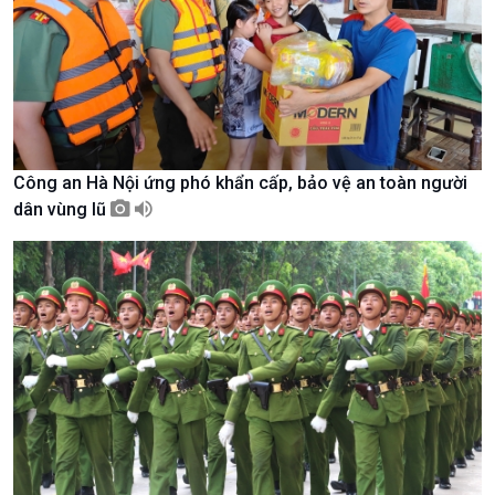
Văn hoá & Du lịch
Multimedia
Tin Văn hoá & Du lịch
Ảnh
Chát với người nổi tiếng
Video
Câu chuyện Thể thao
Infographic
E-Magazine
Công an Hà Nội ứng phó khẩn cấp, bảo vệ an toàn người
dân vùng lũ