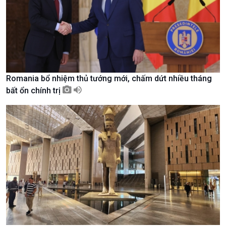
Nam
Romania bổ nhiệm thủ tướng mới, chấm dứt nhiều tháng
bất ổn chính trị
Xã hội
Khoa học & Công nghệ
Tin Đời sống & Xã hội
Tin Khoa học & Công nghệ
360 độ Sức khỏe
Kết nối công nghệ
Chuyển đổi Xanh
Sống chung với biến đổi