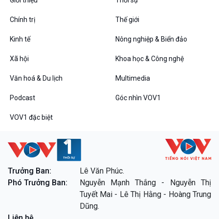
Chính trị
Thế giới
Kinh tế
Nông nghiệp & Biển đảo
VOV1 đặc biệt
Xã hội
Khoa học & Công nghệ
Thanh âm ký sự
Chân dung cuộc sống
Văn hoá & Du lịch
Multimedia
Các chương trình đặc biệt
Podcast
Góc nhìn VOV1
VOV1 đặc biệt
Trưởng Ban:
Lê Văn Phúc.
Phó Trưởng Ban:
Nguyễn Mạnh Thắng - Nguyễn Thị
Tuyết Mai - Lê Thị Hằng - Hoàng Trung
Dũng.
Liên hệ