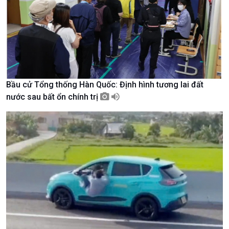
Văn hoá & Du lịch
Multimedia
Tin Văn hoá & Du lịch
Ảnh
Chát với người nổi tiếng
Video
Câu chuyện Thể thao
Infographic
E-Magazine
Bầu cử Tổng thống Hàn Quốc: Định hình tương lai đất
nước sau bất ổn chính trị