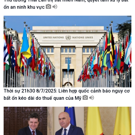
ổn an ninh khu vực
Kinh tế
Nông nghiệp & Biển đảo
Tin Kinh tế
Tin Nông nghiệp & Biển
Thời sự 21h30 8/7/2025: Liên hợp quốc cảnh báo nguy cơ
Trước giờ mở cửa
đảo
bất ổn kéo dài do thuế quan của Mỹ
Dòng chảy Kinh tế
Mùa vàng
Sức sống hàng Việt
Biển đảo Việt Nam
Khởi nghiệp
Tâm tình biên giới và hải
Tuyên chiến với gian lận
đảo
thương mại
Tìm hiểu biển, đảo Việt