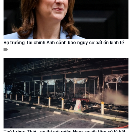
Bộ trưởng Tài chính Anh cảnh báo nguy cơ bất ổn kinh tế
Chính trị
Thế giới
Tin Chính trị
Tin thế giới
Chính phủ với người dân
Vấn đề quốc tế
Quốc hội với cử tri
Hồ sơ sự kiện quốc tế
Xây dựng đảng
Thế giới & Việt Nam
Đảng trong cuộc sống
Biên cương - Một dải vững
Nhận diện sự thật
bền
Pháp luật và đời sống
Thủ tướng Thái Lan thị sát miền Nam, quyết tâm xử lý bất