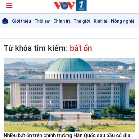
Giới thiệu
Thời sự
Chính trị
Thế giới
Kinh tế
Nông nghiệp 
Từ khóa tìm kiếm:
bất ổn
Nhiều bất ổn trên chính trường Hàn Quốc sau bầu cử địa