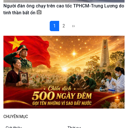
Người đàn ông chạy trên cao tốc TPHCM-Trung Lương do
Podcast
Góc nhìn VOV1
tinh thần bất ổn
Bình luận
10 phút Sự kiện - Luận bàn
1
2
››
Câu chuyện thời sự
Dòng chảy sự kiện
Đối thoại
Diễn đàn chủ nhật
Chuyện đêm
CHUYÊN MỤC
Giới thiệu
Thời sự