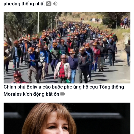
phương thống nhất
Giới thiệu
Thời sự
Thời sự 6h
Thời sự 12h
Thời sự 18h
Thời sự 21h30
Bản tin
Chuyên mục
Theo dòng Thời sự
Chính phủ Bolivia cáo buộc phe ủng hộ cựu Tổng thống
Morales kích động bất ổn