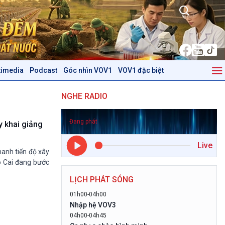
timedia
Podcast
Góc nhìn VOV1
VOV1 đặc biệt
Kinh tế
Nông nghiệp & Biển đảo
NGHE RADIO
Tin Kinh tế
Tin Nông nghiệp & Biển
Trước giờ mở cửa
đảo
Đang phát
Dòng chảy Kinh tế
Mùa vàng
y khai giảng
Sức sống hàng Việt
Biển đảo Việt Nam
Live
Khởi nghiệp
Tâm tình biên giới và hải
hanh tiến độ xây
Tuyên chiến với gian lận
đảo
ào Cai đang bước
thương mại
Tìm hiểu biển, đảo Việt
LỊCH PHÁT SÓNG
Nam
01h00-04h00
Podcast
Góc nhìn VOV1
Nhập hệ VOV3
04h00-04h45
Bình luận