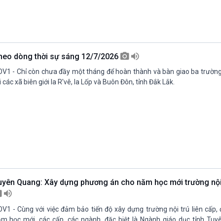
heo dòng thời sự sáng 12/7/2026
V1 - Chỉ còn chưa đầy một tháng để hoàn thành và bàn giao ba trường 
i các xã biên giới Ia R'vê, Ia Lốp và Buôn Đôn, tỉnh Đắk Lắk.
uyên Quang: Xây dựng phương án cho năm học mới trường nội 
V1 - Cùng với việc đảm bảo tiến độ xây dựng trường nội trú liên cấp,
m học mới, các cấp, các ngành, đặc biệt là Ngành giáo dục tỉnh Tu