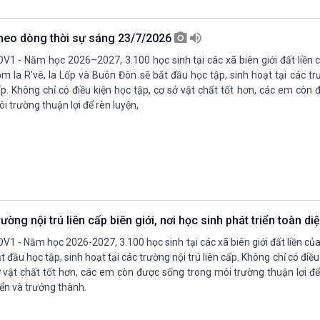
Chát với người nổi tiếng
Video
Câu chuyện Thể thao
Infographic
heo dòng thời sự sáng 23/7/2026
E-Magazine
V1 - Năm học 2026–2027, 3.100 học sinh tại các xã biên giới đất liền 
m Ia R’vê, Ia Lốp và Buôn Đôn sẽ bắt đầu học tập, sinh hoạt tại các trư
p. Không chỉ có điều kiện học tập, cơ sở vật chất tốt hơn, các em còn
i trường thuận lợi để rèn luyện,
ường nội trú liên cấp biên giới, nơi học sinh phát triển toàn di
V1 - Năm học 2026-2027, 3.100 học sinh tại các xã biên giới đất liền của
t đầu học tập, sinh hoạt tại các trường nội trú liên cấp. Không chỉ có điều
 vật chất tốt hơn, các em còn được sống trong môi trường thuận lợi để
iển và trưởng thành.