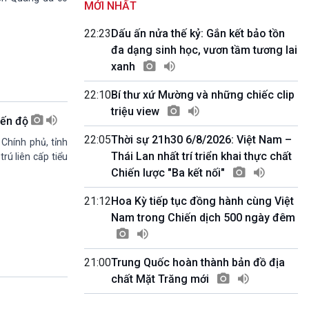
MỚI NHẤT
Quốc hội với cử tri
09h55-10h00
22:23
Dấu ấn nửa thế kỷ: Gắn kết bảo tồn
Quảng cáo
đa dạng sinh học, vươn tầm tương lai
10h00-10h05
xanh
Bản tin thời sự
10h05-10h10
22:10
Bí thư xứ Mường và những chiếc clip
Quảng cáo
triệu view
10h10-10h25
iến độ
Dân tộc và phát triển
22:05
Thời sự 21h30 6/8/2026: Việt Nam –
10h25-10h30
 Chính phủ, tỉnh
Quảng cáo
Thái Lan nhất trí triển khai thực chất
rú liên cấp tiểu
10h30-11h00
Chiến lược "Ba kết nối"
Vì an ninh Tổ quốc
11h00-11h05
21:12
Hoa Kỳ tiếp tục đồng hành cùng Việt
Bản tin thể thao
Nam trong Chiến dịch 500 ngày đêm
11h05-11h10
Quảng cáo
11h10-11h25
21:00
Trung Quốc hoàn thành bản đồ địa
Xã hội chuyển động
chất Mặt Trăng mới
11h25-11h30
Chương trình đệm