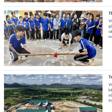
360 độ Sức khỏe
Kết nối công nghệ
Chuyển đổi Xanh
Sống chung với biến đổi
T
Tài nguyên và Môi trường
khí hậu
Chuyên gia của bạn
VO
Xã hội chuyển động
gồ
cấ
Bước chân đến trường
mô
VOV1 đặc biệt
Thanh âm ký sự
Chân dung cuộc sống
Các chương trình đặc biệt
Tr
VO
bắ
sở
tr