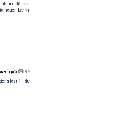
11h30-11h35
nh tiến độ triển
Bản tin kinh tế
đa nguồn lực thi
11h35-11h50
Pháp luật và đời sống
11h50-11h59
Quảng cáo
11h59-12h00
Nhạc top-Báo giờ
12h00-12h57
Thời sự trưa (trực tiếp)
12h57-13h00
biên giới
Quảng cáo
13h00-13h05
 đồng loạt 11 dự
Bản tin nông nghiệp
13h05-13h20
Mùa vàng (phát lại)
13h20-13h25
Quảng cáo
13h25-13h40
Dàng chảy kinh tế (phát lại)
13h40-13h45
Quảng cáo