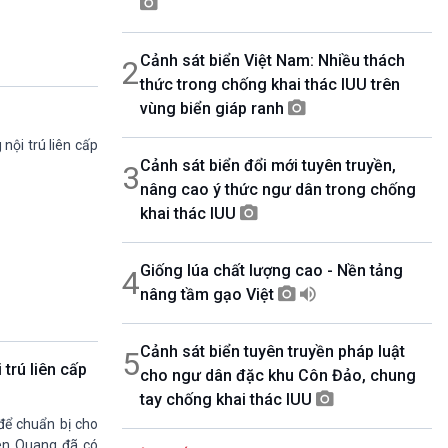
07h00-08h30
Theo dòng thời sự
Cảnh sát biển Việt Nam: Nhiều thách
2
08h30-08h35
Bản tin VH-XH
thức trong chống khai thác IUU trên
08h35-08h40
vùng biển giáp ranh
Quảng cáo
nội trú liên cấp
08h40-08h50
Cảnh sát biển đổi mới tuyên truyền,
10 phút Sự kiện luận bàn
3
nâng cao ý thức ngư dân trong chống
08h50-08h55
Quảng cáo
khai thác IUU
08h55-09h00
Chương trình đệm
Giống lúa chất lượng cao - Nền tảng
4
09h00-09h15
Bản tin thời sự
nâng tầm gạo Việt
09h15-09h30
Dòng chảy kinh tế
Cảnh sát biển tuyên truyền pháp luật
5
09h30-09h35
trú liên cấp
cho ngư dân đặc khu Côn Đảo, chung
Bản tin Pháp luật
tay chống khai thác IUU
09h35-09h40
Quảng cáo
 để chuẩn bị cho
09h40-09h55
yên Quang đã có