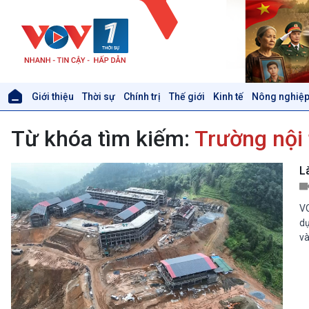
Giới thiệu
Thời sự
Chính trị
Thế giới
Kinh tế
Nông nghiệp
Giới thiệu
Thời sự
Từ khóa tìm kiếm:
Trường nội 
Thời sự 6h
Thời sự 12h
Thời sự 18h
L
Thời sự 21h30
Bản tin
VO
Chuyên mục
dự
Theo dòng Thời sự
và
Xã hội
Khoa học & Công nghệ
Tin Đời sống & Xã hội
Tin Khoa học & Công nghệ