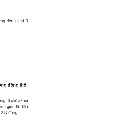
13h45-14h00
Sống chung với biến đổi khí hậu (phát lại)
14h00-14h05
ng đồng loạt 3
Bản tin thời sự (VH-XH quốc tế)
14h05-14h35
Chân dung cuộc sống
14h35-14h50
Pháp Luật và Đời sống (Phát lại)
14h50-15h00
Hồ sơ sự kiện quốc tế (phát lại)
15h00-15h15
Bản tin Thời sự
15h15-15h20
Quảng cáo
ông động thổ
15h20-15h50
Chuyên gia của bạn
ang tổ chức khởi
15h50-15h55
ên giới đất liền
Chương trình đệm
42 tỷ đồng.
15h55-16h00
Quảng cáo
16h00-17h00