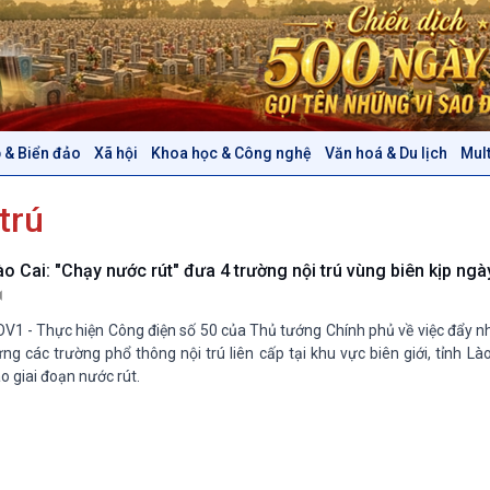
 & Biển đảo
Xã hội
Khoa học & Công nghệ
Văn hoá & Du lịch
Mul
Chính trị
Thế giới
trú
Tin Chính trị
Tin thế giới
Chính phủ với người dân
Vấn đề quốc tế
Quốc hội với cử tri
Hồ sơ sự kiện quốc tế
ào Cai: "Chạy nước rút" đưa 4 trường nội trú vùng biên kịp ngà
Xây dựng đảng
Thế giới & Việt Nam
Đảng trong cuộc sống
Biên cương - Một dải vững
V1 - Thực hiện Công điện số 50 của Thủ tướng Chính phủ về việc đẩy n
Nhận diện sự thật
bền
ng các trường phổ thông nội trú liên cấp tại khu vực biên giới, tỉnh L
Pháp luật và đời sống
o giai đoạn nước rút.
Văn hoá & Du lịch
Multimedia
Tin Văn hoá & Du lịch
Ảnh