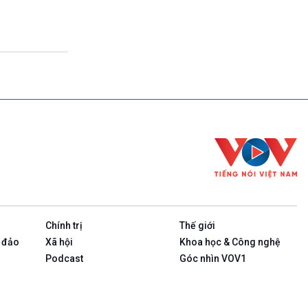
Theo dòng thời sự
17h00-17h50
Cuộc sống 365
17h50-17h59
Quảng cáo
17h59-18h00
Báo giờ
18h00-18h57
Thời sự chiều (trực tiếp)
18h57-19h00
Quảng cáo
19h00-19h05
Bản tin thời sự
19h05-19h10
Quảng cáo
Chính trị
Thế giới
19h10-19h25
Quốc hội với cử tri (phát lại)
 đảo
Xã hội
Khoa học & Công nghệ
19h25-19h40
Podcast
Góc nhìn VOV1
Xã hội chuyển động (phát lại)
19h40-19h55
Dân tộc và phát triển (phát lại)