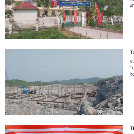
ph
T
VO
Tu
họ
T