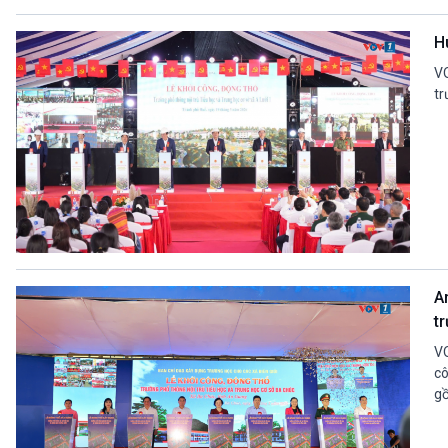
Hu
VO
tr
A
tr
VO
cô
gồ