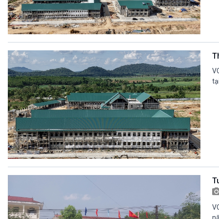
T
VO
tạ
T
VO
nă