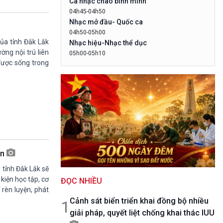
Ca nhạc chào bình minh
10 phút Sự kiện - Luận bàn
04h45-04h50
Câu chuyện thời sự
Nhạc mở đầu- Quốc ca
Dòng chảy sự kiện
04h50-05h00
Đối thoại
của tỉnh Đắk Lắk
Nhạc hiệu-Nhạc thể dục
Diễn đàn chủ nhật
ờng nội trú liên
05h00-05h10
 được sống trong
LogoVOV1- Rao sóng-Bài hát chào bình
Chuyện đêm
minh
05h10-05h20
Bản tin đầu ngày-Thời tiết
05h20-05h50
Mùa vàng
05h50-05h59
Quảng cáo
05h59-06h00
ện
Báo giờ
 tỉnh Đắk Lắk sẽ
06h00-06h28
 kiện học tập, cơ
ĐỌC NHIỀU
Thời sự sáng (trực tiếp)
 rèn luyện, phát
06h28-06h30
Cảnh sát biển triển khai đồng bộ nhiều
Quảng cáo
1
giải pháp, quyết liệt chống khai thác IUU
06h30-07h00
Quân đội nhân dân