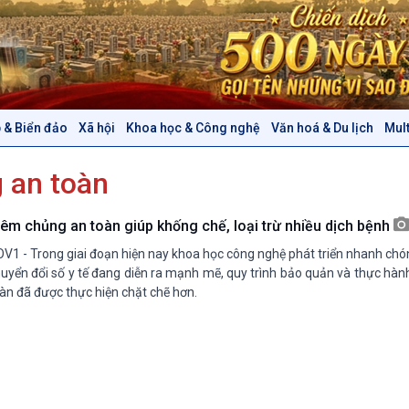
 & Biển đảo
Xã hội
Khoa học & Công nghệ
Văn hoá & Du lịch
Mul
Chính trị
Thế giới
 an toàn
Tin Chính trị
Tin thế giới
Chính phủ với người dân
Vấn đề quốc tế
Quốc hội với cử tri
Hồ sơ sự kiện quốc tế
iêm chủng an toàn giúp khống chế, loại trừ nhiều dịch bệnh
Xây dựng đảng
Thế giới & Việt Nam
V1 - Trong giai đoạn hiện nay khoa học công nghệ phát triển nhanh ch
Đảng trong cuộc sống
Biên cương - Một dải vững
uyển đổi số y tế đang diễn ra mạnh mẽ, quy trình bảo quản và thực hà
Nhận diện sự thật
bền
àn đã được thực hiện chặt chẽ hơn.
Pháp luật và đời sống
Văn hoá & Du lịch
Multimedia
Tin Văn hoá & Du lịch
Ảnh