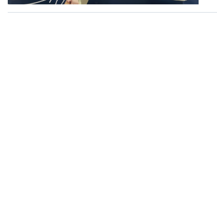
360 độ Sức khỏe
Kết nối công nghệ
Chuyển đổi Xanh
Sống chung với biến đổi
Tài nguyên và Môi trường
khí hậu
Chuyên gia của bạn
Xã hội chuyển động
Bước chân đến trường
VOV1 đặc biệt
Thanh âm ký sự
Chân dung cuộc sống
Các chương trình đặc biệt