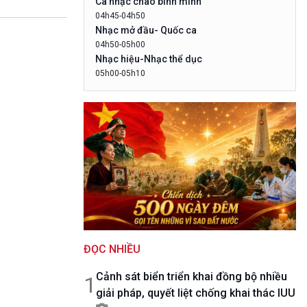
Ca nhạc chào bình minh
10 phút Sự kiện - Luận bàn
04h45-04h50
Câu chuyện thời sự
Nhạc mở đầu- Quốc ca
Dòng chảy sự kiện
04h50-05h00
Đối thoại
Nhạc hiệu-Nhạc thể dục
Diễn đàn chủ nhật
05h00-05h10
LogoVOV1- Rao sóng-Bài hát chào bình
Chuyện đêm
minh
05h10-05h20
Bản tin đầu ngày-Thời tiết
05h20-05h50
Mùa vàng
05h50-05h59
Quảng cáo
05h59-06h00
Báo giờ
06h00-06h28
ĐỌC NHIỀU
Thời sự sáng (trực tiếp)
06h28-06h30
Cảnh sát biển triển khai đồng bộ nhiều
Quảng cáo
1
giải pháp, quyết liệt chống khai thác IUU
06h30-07h00
Quân đội nhân dân