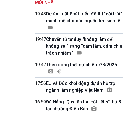
MỚI NHẤT
Quốc hội với cử tri
09h55-10h00
19:48
Dự án Luật Phát triển đô thị “cởi trói”
Quảng cáo
mạnh mẽ cho các nguồn lực kinh tế
10h00-10h05
Bản tin thời sự
10h05-10h10
19:47
Chuyển từ tư duy "không làm để
Quảng cáo
không sai" sang "dám làm, dám chịu
10h10-10h25
Dân tộc và phát triển
trách nhiệm "
10h25-10h30
Quảng cáo
19:47
Theo dòng thời sự chiều 7/8/2026
10h30-11h00
Vì an ninh Tổ quốc
11h00-11h05
17:56
EU và Đức khởi động dự án hỗ trợ
Bản tin thể thao
ngành lâm nghiệp Việt Nam
11h05-11h10
Quảng cáo
16:59
Đà Nẵng: Quy tập hài cốt liệt sĩ thứ 3
11h10-11h25
tại phường Điện Bàn
Xã hội chuyển động
11h25-11h30
Chương trình đệm