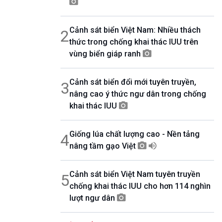
07h00-08h30
Theo dòng thời sự
Cảnh sát biển Việt Nam: Nhiều thách
2
08h30-08h35
Bản tin VH-XH
thức trong chống khai thác IUU trên
08h35-08h40
vùng biển giáp ranh
Quảng cáo
08h40-08h50
Cảnh sát biển đổi mới tuyên truyền,
10 phút Sự kiện luận bàn
3
nâng cao ý thức ngư dân trong chống
08h50-08h55
Quảng cáo
khai thác IUU
08h55-09h00
Chương trình đệm
Giống lúa chất lượng cao - Nền tảng
4
09h00-09h15
Bản tin thời sự
nâng tầm gạo Việt
09h15-09h30
Dòng chảy kinh tế
Cảnh sát biển Việt Nam tuyên truyền
5
09h30-09h35
chống khai thác IUU cho hơn 114 nghìn
Bản tin Pháp luật
lượt ngư dân
09h35-09h40
Quảng cáo
09h40-09h55