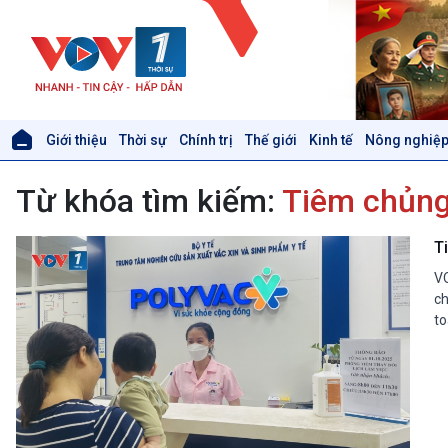
Giới thiệu
Thời sự
Chính trị
Thế giới
Kinh tế
Nông nghiệp
Giới thiệu
Thời sự
Từ khóa tìm kiếm:
Tiêm chủng
Thời sự 6h
Thời sự 12h
Thời sự 18h
T
Thời sự 21h30
VO
Bản tin
ch
Chuyên mục
to
Theo dòng Thời sự
Xã hội
Khoa học & Công nghệ
Tin Đời sống & Xã hội
Tin Khoa học & Công nghệ