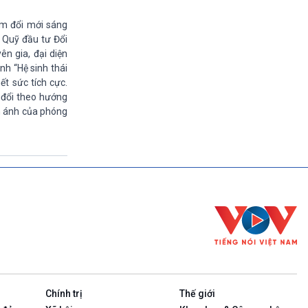
11h30-11h35
Bản tin Kinh tế
âm đổi mới sáng
11h35-11h50
 Quỹ đầu tư Đổi
Xây dựng Đảng (phát lại)
n gia, đại diện
11h50-11h59
nh “Hệ sinh thái
Quảng cáo
ết sức tích cực.
11h59-12h00
 đổi theo hướng
Báo giờ
ản ánh của phóng
12h00-12h57
Thời sự trưa (trực tiếp)
12h57-13h00
Quảng cáo
13h00-13h05
Bản tin Nông nghiệp
13h05-13h20
Mùa vàng (phát lại)
13h20-13h25
Quảng cáo
13h25-13h40
Dòng chảy kinh tế (phát lại)
13h40-13h45
Chính trị
Thế giới
Quảng cáo