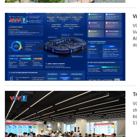
360 độ Sức khỏe
Kết nối công nghệ
Chuyển đổi Xanh
Sống chung với biến đổi
V
Tài nguyên và Môi trường
khí hậu
Chuyên gia của bạn
VO
Xã hội chuyển động
Vi
AI
Bước chân đến trường
do
VOV1 đặc biệt
Thanh âm ký sự
Chân dung cuộc sống
Các chương trình đặc biệt
T
VO
ch
Đả
57