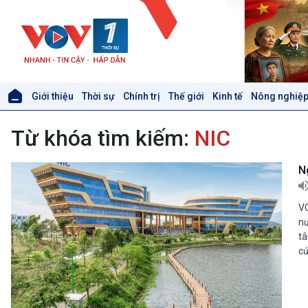
Giới thiệu
Thời sự
Chính trị
Thế giới
Kinh tế
Nông nghiệp
Giới thiệu
Thời sự
Từ khóa tìm kiếm:
NIC
Thời sự 6h
Thời sự 12h
Thời sự 18h
N
Thời sự 21h30
Bản tin
VO
Chuyên mục
nư
Theo dòng Thời sự
tâ
cứ
Xã hội
Khoa học & Công nghệ
Tin Đời sống & Xã hội
Tin Khoa học & Công nghệ