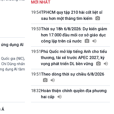
MỚI NHẤT
Quảng cáo
0h00-4h00
19:54
TP.HCM quy tập 210 hài cốt liệt sĩ
Nhập hệ VOV3
sau hơn một tháng tìm kiếm
10h00-10h05
Bản tin thời sự
19:53
Thời sự 18h 6/8/2026: Dự kiến giảm
10h05-10h10
hơn 17.000 đầu mối cơ sở giáo dục
Quảng cáo
công lập trên cả nước
10h10-10h25
à ứng dụng AI
Dân tộc và phát triển
19:51
Phú Quốc mở lớp tiếng Anh cho tiểu
10h25-10h30
Quảng cáo
thương, tài xế trước APEC 2027, kỳ
Quốc gia (NIC),
10h30-11h00
vọng phát triển DL bền vững
n Chí Dũng nhấn
Vì an ninh Tổ quốc
ứng dụng AI tầm
11h00-11h05
19:51
Theo dòng thời sự chiều 6/8/2026
Bản tin thể thao
11h05-11h10
Quảng cáo
18:32
Hoàn thiện chính quyền địa phương
11h10-11h25
hai cấp
Xã hội chuyển động
11h25-11h30
u Á
Chương trình đệm