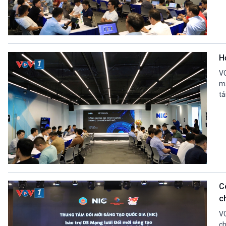
H
VO
mạ
tả
C
c
VO
ch