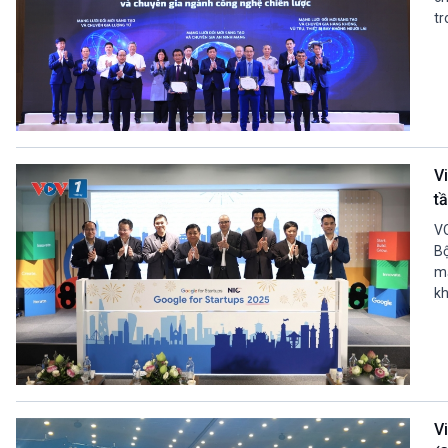
tr
V
t
VO
Bộ
mạ
kh
V