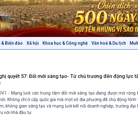
 & Biển đảo
Xã hội
Khoa học & Công nghệ
Văn hoá & Du lịch
Mul
Chính trị
Thế giới
Tin Chính trị
Tin thế giới
Chính phủ với người dân
Vấn đề quốc tế
Quốc hội với cử tri
Hồ sơ sự kiện quốc tế
ghị quyết 57: Đổi mới sáng tạo- Từ chủ trương đến động lực 
Xây dựng đảng
Thế giới & Việt Nam
Đảng trong cuộc sống
Biên cương - Một dải vững
V1 - Mạng lưới các trung tâm đổi mới sáng tạo đang được mở rộng 
Nhận diện sự thật
bền
ớc. Không chỉ ở cấp quốc gia mà một số địa phương đã chủ động hình 
Pháp luật và đời sống
m, không gian sáng tạo và mạng lưới kết nối doanh nghiệp, trường đại 
u với nhà đầu tư.
Văn hoá & Du lịch
Multimedia
Tin Văn hoá & Du lịch
Ảnh