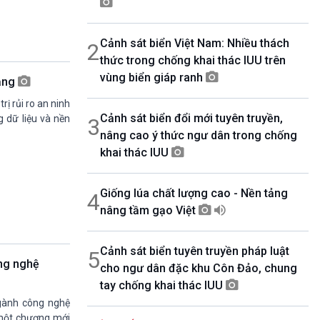
08h30-06h35
Bản tin văn hóa xã hội
Cảnh sát biển Việt Nam: Nhiều thách
2
08h35-08h40
Quảng cáo
thức trong chống khai thác IUU trên
08h40-08h50
vùng biển giáp ranh
mạng
10 phút sự kiện luận bàn
rị rủi ro an ninh
08h50-08h55
Cảnh sát biển đổi mới tuyên truyền,
Quảng cáo
g dữ liệu và nền
3
nâng cao ý thức ngư dân trong chống
08h55-09h00
Chương trình đệm
khai thác IUU
09h00-09h15
Bản tin Thời sự
Giống lúa chất lượng cao - Nền tảng
4
09h15-09h30
Dòng chảy kinh tế
nâng tầm gạo Việt
09h30-09h35
Bản tin pháp luật
Cảnh sát biển tuyên truyền pháp luật
5
09h35-09h40
ng nghệ
cho ngư dân đặc khu Côn Đảo, chung
Quảng cáo
tay chống khai thác IUU
09h40-09h55
Chính phủ với người dân
gành công nghệ
09h55-10h00
 một chương mới