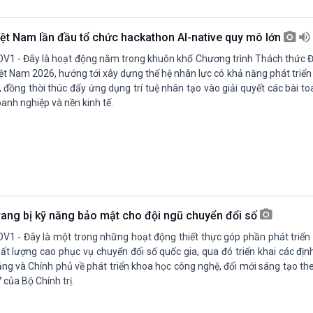
Chát với người nổi tiếng
Video
Câu chuyện Thể thao
Infographic
iệt Nam lần đầu tổ chức hackathon AI-native quy mô lớn
E-Magazine
V1 - Đây là hoạt động nằm trong khuôn khổ Chương trình Thách thức Đ
ệt Nam 2026, hướng tới xây dựng thế hệ nhân lực có khả năng phát tri
, đồng thời thúc đẩy ứng dụng trí tuệ nhân tạo vào giải quyết các bài to
anh nghiệp và nền kinh tế.
rang bị kỹ năng bảo mật cho đội ngũ chuyển đổi số
V1 - Đây là một trong những hoạt động thiết thực góp phần phát triển
ất lượng cao phục vụ chuyển đổi số quốc gia, qua đó triển khai các đị
ng và Chính phủ về phát triển khoa học công nghệ, đổi mới sáng tạo th
 của Bộ Chính trị.