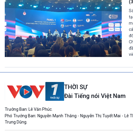
(
Sá
tạ
mớ
cá
đổ
Ch
đầ
vi
THỜI SỰ
Đài Tiếng nói Việt Nam
Trưởng Ban: Lê Văn Phúc.
Phó Trưởng Ban: Nguyễn Mạnh Thắng - Nguyễn Thị Tuyết Mai - Lê T
Trung Dũng.