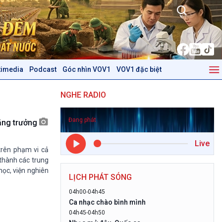
timedia
Podcast
Góc nhìn VOV1
VOV1 đặc biệt
Kinh tế
Nông nghiệp & Biển đảo
NGHE RADIO
Tin Kinh tế
Tin Nông nghiệp & Biển
Trước giờ mở cửa
đảo
Đang phát
Dòng chảy Kinh tế
Mùa vàng
tăng trưởng
Sức sống hàng Việt
Biển đảo Việt Nam
Live
Khởi nghiệp
Tâm tình biên giới và hải
trên phạm vi cả
Tuyên chiến với gian lận
đảo
thành các trung
thương mại
Tìm hiểu biển, đảo Việt
học, viện nghiên
LỊCH PHÁT SÓNG
Nam
04h00-04h45
Podcast
Góc nhìn VOV1
Ca nhạc chào bình mình
04h45-04h50
Bình luận