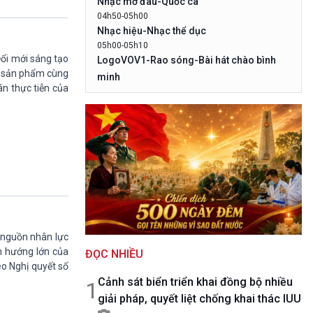
Nhạc mở đâu-Quốc ca
10 phút Sự kiện - Luận bàn
04h50-05h00
Câu chuyện thời sự
Nhạc hiệu-Nhạc thể dục
Dòng chảy sự kiện
05h00-05h10
Đối thoại
ổi mới sáng tạo
LogoVOV1-Rao sóng-Bài hát chào bình
Diễn đàn chủ nhật
ển sản phẩm cùng
minh
án thực tiễn của
Chuyện đêm
05h10-05h20
Bản tin đầu ngày-Thời tiết
05h20-05h50
Mùa vàng
05h50-05h59
Quảng cáo
05h59-06h00
Nhạc top - Báo giờ
06h00-06h28
Thời sự sáng
 nguồn nhân lực
06h28-06h30
nh hướng lớn của
ĐỌC NHIỀU
Quảng cáo
eo Nghị quyết số
06h30-07h00
Cảnh sát biển triển khai đồng bộ nhiều
Quân đội nhân dân
1
giải pháp, quyết liệt chống khai thác IUU
07h00-08h30
Theo dòng Thời sự