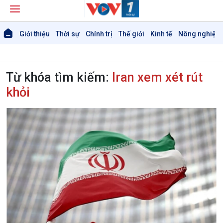
Giới thiệu
Thời sự
Chính trị
Thế giới
Kinh tế
Nông nghiệp 
Từ khóa tìm kiếm:
Iran xem xét rút
khỏi
Giới thiệu
Thời sự
Thời sự 6h
Thời sự 12h
Thời sự 18h
Thời sự 21h30
Bản tin
Chuyên mục
Theo dòng Thời sự
Chính trị
Thế giới