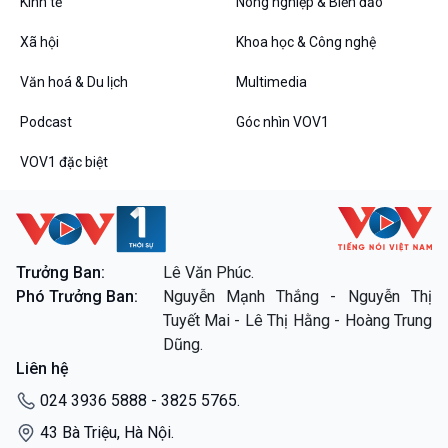
Tin Đời sống & Xã hội
Tin Khoa học & Công nghệ
Kinh tế
Nông nghiệp & Biển đảo
360 độ Sức khỏe
Kết nối công nghệ
Xã hội
Khoa học & Công nghệ
Chuyển đổi Xanh
Sống chung với biến đổi
Tài nguyên và Môi trường
khí hậu
Văn hoá & Du lịch
Multimedia
Chuyên gia của bạn
Xã hội chuyển động
Podcast
Góc nhìn VOV1
Bước chân đến trường
VOV1 đặc biệt
Văn hoá & Du lịch
Multimedia
Tin Văn hoá & Du lịch
Ảnh
Chát với người nổi tiếng
Video
Câu chuyện Thể thao
Infographic
Trưởng Ban:
Lê Văn Phúc.
E-Magazine
Phó Trưởng Ban:
Nguyễn Mạnh Thắng - Nguyễn Thị
Tuyết Mai - Lê Thị Hằng - Hoàng Trung
Podcast
Góc nhìn VOV1
Dũng.
Bình luận
Liên hệ
10 phút Sự kiện - Luận bàn
Câu chuyện thời sự
024 3936 5888 - 3825 5765.
Dòng chảy sự kiện
43 Bà Triệu, Hà Nội.
Đối thoại