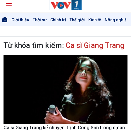
Giới thiệu
Thời sự
Chính trị
Thế giới
Kinh tế
Nông nghiệp 
Từ khóa tìm kiếm:
Ca sĩ Giang Trang
Giới thiệu
Thời sự
Thời sự 6h
Thời sự 12h
Thời sự 18h
Thời sự 21h30
Bản tin
Chuyên mục
Theo dòng Thời sự
Chính trị
Thế giới
Ca sĩ Giang Trang kể chuyện Trịnh Công Sơn trong dự án