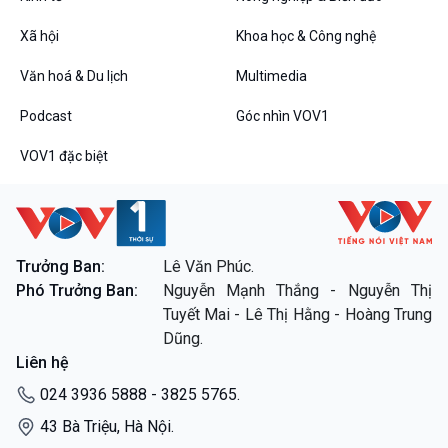
Tin Đời sống & Xã hội
Tin Khoa học & Công nghệ
360 độ Sức khỏe
Kết nối công nghệ
Xã hội
Khoa học & Công nghệ
Chuyển đổi Xanh
Sống chung với biến đổi
Tài nguyên và Môi trường
khí hậu
Văn hoá & Du lịch
Multimedia
Chuyên gia của bạn
Podcast
Góc nhìn VOV1
Xã hội chuyển động
Bước chân đến trường
VOV1 đặc biệt
Văn hoá & Du lịch
Multimedia
Tin Văn hoá & Du lịch
Ảnh
Chát với người nổi tiếng
Video
Câu chuyện Thể thao
Infographic
Trưởng Ban:
Lê Văn Phúc.
E-Magazine
Phó Trưởng Ban:
Nguyễn Mạnh Thắng - Nguyễn Thị
Tuyết Mai - Lê Thị Hằng - Hoàng Trung
Podcast
Góc nhìn VOV1
Dũng.
Bình luận
Liên hệ
10 phút Sự kiện - Luận bàn
024 3936 5888 - 3825 5765.
Câu chuyện thời sự
Dòng chảy sự kiện
43 Bà Triệu, Hà Nội.
Đối thoại