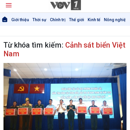
Giới thiệu
Thời sự
Chính trị
Thế giới
Kinh tế
Nông nghiệp 
Từ khóa tìm kiếm:
Cảnh sát biển Việt
Nam