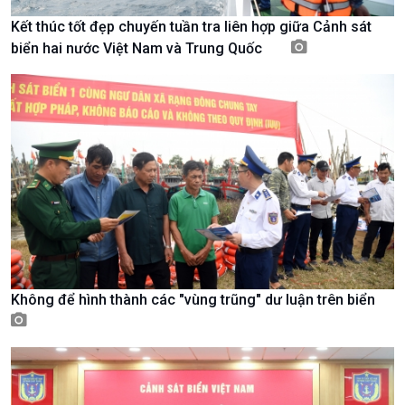
Kết thúc tốt đẹp chuyến tuần tra liên hợp giữa Cảnh sát
biển hai nước Việt Nam và Trung Quốc
Kinh tế
Nông nghiệp & Biển đảo
Tin Kinh tế
Tin Nông nghiệp & Biển
Trước giờ mở cửa
đảo
Không để hình thành các "vùng trũng" dư luận trên biển
Dòng chảy Kinh tế
Mùa vàng
Sức sống hàng Việt
Biển đảo Việt Nam
Khởi nghiệp
Tâm tình biên giới và hải
Tuyên chiến với gian lận
đảo
thương mại
Tìm hiểu biển, đảo Việt