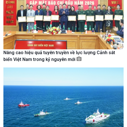
Nam
Nâng cao hiệu quả tuyên truyền về lực lượng Cảnh sát
biển Việt Nam trong kỷ nguyên mới
Xã hội
Khoa học & Công nghệ
Tin Đời sống & Xã hội
Tin Khoa học & Công nghệ
360 độ Sức khỏe
Kết nối công nghệ