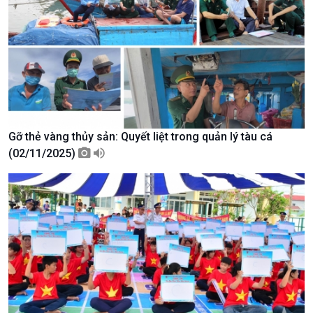
Văn hoá & Du lịch
Multimedia
Tin Văn hoá & Du lịch
Ảnh
Chát với người nổi tiếng
Video
Câu chuyện Thể thao
Infographic
E-Magazine
Gỡ thẻ vàng thủy sản: Quyết liệt trong quản lý tàu cá
(02/11/2025)