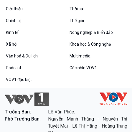
Giới thiệu
Thời sự
Chính trị
Thế giới
Kinh tế
Nông nghiệp & Biển đảo
VOV1 đặc biệt
Xã hội
Khoa học & Công nghệ
Thanh âm ký sự
Chân dung cuộc sống
Văn hoá & Du lịch
Multimedia
Các chương trình đặc biệt
Podcast
Góc nhìn VOV1
VOV1 đặc biệt
Trưởng Ban:
Lê Văn Phúc.
Phó Trưởng Ban:
Nguyễn Mạnh Thắng - Nguyễn Thị
Tuyết Mai - Lê Thị Hằng - Hoàng Trung