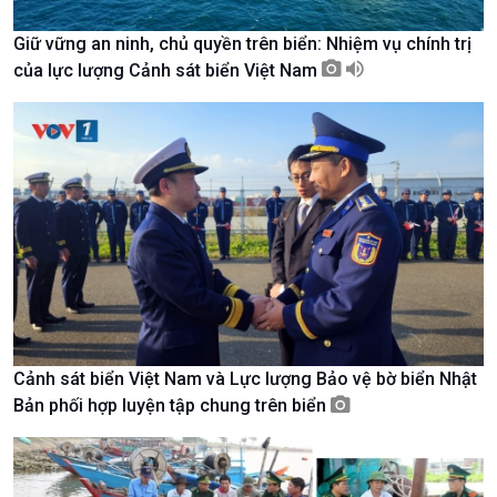
Chuyển đổi Xanh
Sống chung với biến đổi
Tài nguyên và Môi trường
khí hậu
Giữ vững an ninh, chủ quyền trên biển: Nhiệm vụ chính trị
Chuyên gia của bạn
của lực lượng Cảnh sát biển Việt Nam
Xã hội chuyển động
Bước chân đến trường
Cảnh sát biển Việt Nam và Lực lượng Bảo vệ bờ biển Nhật
Bản phối hợp luyện tập chung trên biển