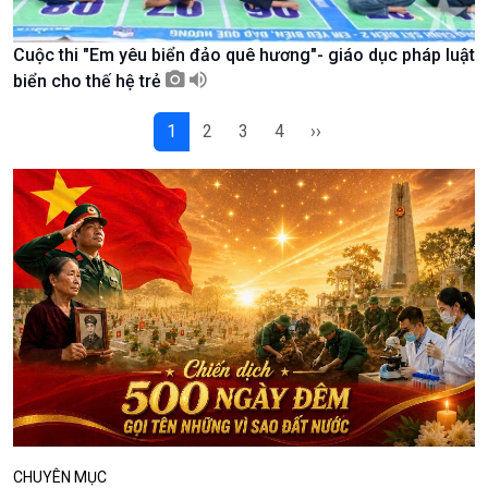
Podcast
Góc nhìn VOV1
Cuộc thi "Em yêu biển đảo quê hương"- giáo dục pháp luật
Bình luận
biển cho thế hệ trẻ
10 phút Sự kiện - Luận bàn
1
2
3
4
››
Câu chuyện thời sự
Dòng chảy sự kiện
Đối thoại
Diễn đàn chủ nhật
Chuyện đêm
CHUYÊN MỤC