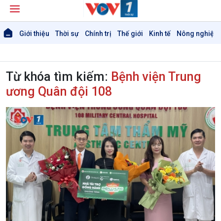
Giới thiệu
Thời sự
Chính trị
Thế giới
Kinh tế
Nông nghiệp 
Từ khóa tìm kiếm:
Bệnh viện Trung
ương Quân đội 108
Giới thiệu
Thời sự
Thời sự 6h
Thời sự 12h