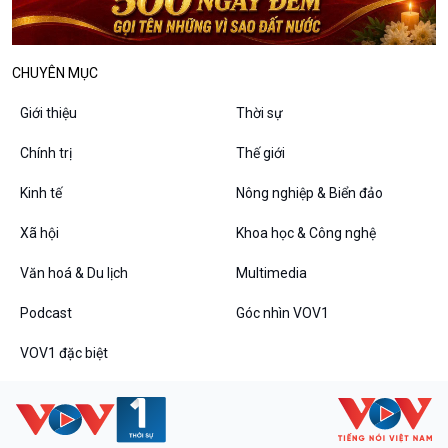
Bình luận
10 phút Sự kiện - Luận bàn
Câu chuyện thời sự
CHUYÊN MỤC
Dòng chảy sự kiện
Giới thiệu
Thời sự
Đối thoại
Diễn đàn chủ nhật
Chính trị
Thế giới
Chuyện đêm
Kinh tế
Nông nghiệp & Biển đảo
Xã hội
Khoa học & Công nghệ
Văn hoá & Du lịch
Multimedia
Podcast
Góc nhìn VOV1
VOV1 đặc biệt
VOV1 đặc biệt
Thanh âm ký sự
Chân dung cuộc sống