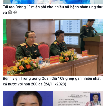
Tái tạo "vòng 1" miễn phí cho nhiều nữ bệnh nhân ung thư
vú
Xã hội
Khoa học & Công nghệ
Tin Đời sống & Xã hội
Tin Khoa học & Công nghệ
360 độ Sức khỏe
Kết nối công nghệ
Chuyển đổi Xanh
Sống chung với biến đổi
Tài nguyên và Môi trường
khí hậu
Chuyên gia của bạn
Bệnh viện Trung ương Quân đội 108 ghép gan nhiều nhất
Xã hội chuyển động
cả nước với hơn 200 ca (24/11/2023)
Bước chân đến trường