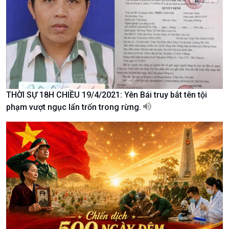
Văn hoá & Du lịch
Multimedia
Tin Văn hoá & Du lịch
Ảnh
THỜI SỰ 18H CHIỀU 19/4/2021: Yên Bái truy bắt tên tội
Chát với người nổi tiếng
Video
phạm vượt ngục lẩn trốn trong rừng.
Câu chuyện Thể thao
Infographic
E-Magazine
Podcast
Góc nhìn VOV1