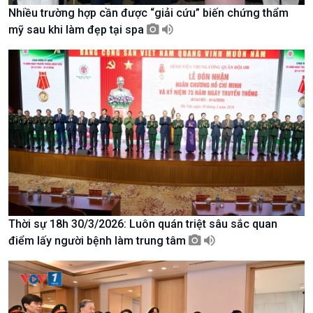
Thời sự 18h
Nhiều trường hợp cần được “giải cứu” biến chứng thẩm
Thời sự 21h30
mỹ sau khi làm đẹp tại spa
Bản tin
Chuyên mục
Theo dòng Thời sự
Chính trị
Thế giới
Thời sự 18h 30/3/2026: Luôn quán triệt sâu sắc quan
Tin Chính trị
Tin thế giới
điểm lấy người bệnh làm trung tâm
Chính phủ với người dân
Vấn đề quốc tế
Quốc hội với cử tri
Hồ sơ sự kiện quốc tế
Xây dựng đảng
Thế giới & Việt Nam
Đảng trong cuộc sống
Biên cương - Một dải vững