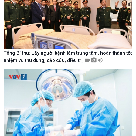
Nhận diện sự thật
bền
Pháp luật và đời sống
Tổng Bí thư: Lấy người bệnh làm trung tâm, hoàn thành tốt
nhiệm vụ thu dung, cấp cứu, điều trị.
Kinh tế
Nông nghiệp & Biển đảo
Tin Kinh tế
Tin Nông nghiệp & Biển
Trước giờ mở cửa
đảo
Dòng chảy Kinh tế
Mùa vàng
Sức sống hàng Việt
Biển đảo Việt Nam
Khởi nghiệp
Tâm tình biên giới và hải
Tuyên chiến với gian lận
đảo
thương mại
Tìm hiểu biển, đảo Việt
Nam