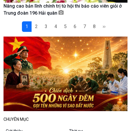
Nâng cao bản lĩnh chính trị từ hội thi báo cáo viên giỏi ở
Podcast
Góc nhìn VOV1
Trung đoàn 196 Hải quân
Bình luận
10 phút Sự kiện - Luận bàn
1
2
3
4
5
6
7
8
››
Câu chuyện thời sự
Dòng chảy sự kiện
Đối thoại
Diễn đàn chủ nhật
Chuyện đêm
CHUYÊN MỤC
Giới thiệu
Thời sự