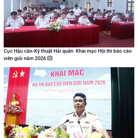
Văn hoá & Du lịch
Multimedia
Tin Văn hoá & Du lịch
Ảnh
Chát với người nổi tiếng
Video
Câu chuyện Thể thao
Infographic
E-Magazine
Cục Hậu cần-Kỹ thuật Hải quân: Khai mạc Hội thi báo cáo
viên giỏi năm 2026