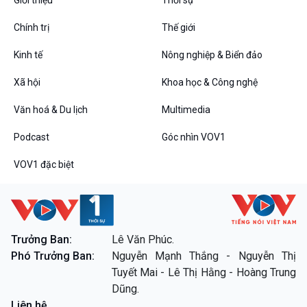
Chính trị
Thế giới
Kinh tế
Nông nghiệp & Biển đảo
VOV1 đặc biệt
Xã hội
Khoa học & Công nghệ
Thanh âm ký sự
Chân dung cuộc sống
Văn hoá & Du lịch
Multimedia
Các chương trình đặc biệt
Podcast
Góc nhìn VOV1
VOV1 đặc biệt
Trưởng Ban:
Lê Văn Phúc.
Phó Trưởng Ban:
Nguyễn Mạnh Thắng - Nguyễn Thị
Tuyết Mai - Lê Thị Hằng - Hoàng Trung
Dũng.
Liên hệ