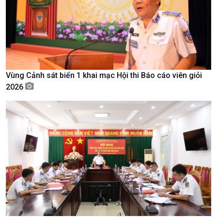
Nam
Vùng Cảnh sát biển 1 khai mạc Hội thi Báo cáo viên giỏi
2026
Xã hội
Khoa học & Công nghệ
Tin Đời sống & Xã hội
Tin Khoa học & Công nghệ
360 độ Sức khỏe
Kết nối công nghệ
Chuyển đổi Xanh
Sống chung với biến đổi