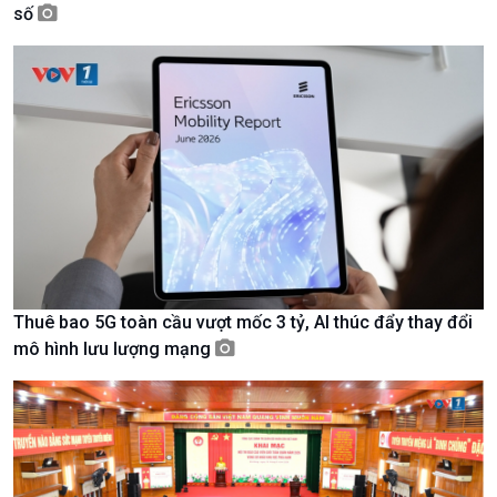
số
Giới thiệu
Thời sự
Thời sự 6h
Thời sự 12h
Thời sự 18h
Thời sự 21h30
Bản tin
Chuyên mục
Theo dòng Thời sự
Thuê bao 5G toàn cầu vượt mốc 3 tỷ, AI thúc đẩy thay đổi
mô hình lưu lượng mạng