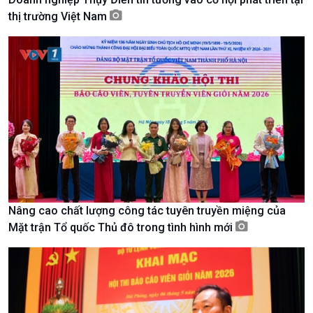
thị trường Việt Nam
Kinh tế
Nông nghiệp & Biển đảo
Tin Kinh tế
Tin Nông nghiệp & Biển
Nâng cao chất lượng công tác tuyên truyền miệng của
Trước giờ mở cửa
đảo
Mặt trận Tổ quốc Thủ đô trong tình hình mới
Dòng chảy Kinh tế
Mùa vàng
Sức sống hàng Việt
Biển đảo Việt Nam
Khởi nghiệp
Tâm tình biên giới và hải
Tuyên chiến với gian lận
đảo
thương mại
Tìm hiểu biển, đảo Việt