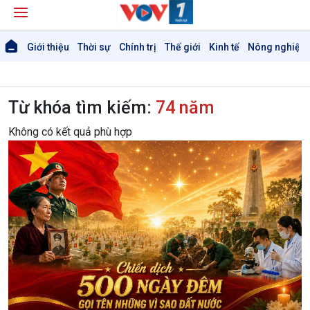
Giới thiệu
Thời sự
Chính trị
Thế giới
Kinh tế
Nông nghiệp 
Từ khóa tìm kiếm:
74 năm
Không có kết quả phù hợp
Giới thiệu
Thời sự
Thời sự 6h
Thời sự 12h
Thời sự 18h
Thời sự 21h30
Bản tin
Chuyên mục
Theo dòng Thời sự
Chính trị
Thế giới