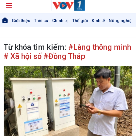
Giới thiệu
Thời sự
Chính trị
Thế giới
Kinh tế
Nông nghiệp 
Từ khóa tìm kiếm:
#Làng thông minh
# Xã hội số #Đồng Tháp
Giới thiệu
Thời sự
Thời sự 6h
Thời sự 12h
Thời sự 18h
Thời sự 21h30
Bản tin
Chuyên mục
Theo dòng Thời sự
Chính trị
Thế giới