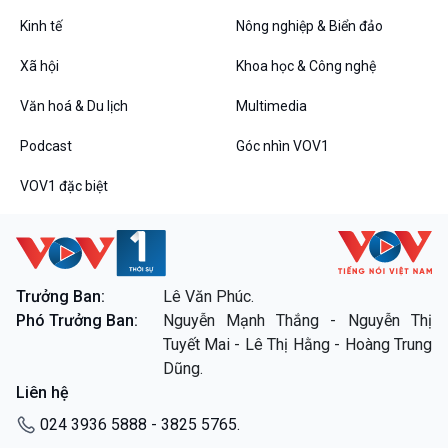
Tin Đời sống & Xã hội
Tin Khoa học & Công nghệ
360 độ Sức khỏe
Kết nối công nghệ
Kinh tế
Nông nghiệp & Biển đảo
Chuyển đổi Xanh
Sống chung với biến đổi
Xã hội
Khoa học & Công nghệ
Tài nguyên và Môi trường
khí hậu
Chuyên gia của bạn
Văn hoá & Du lịch
Multimedia
Xã hội chuyển động
Bước chân đến trường
Podcast
Góc nhìn VOV1
Văn hoá & Du lịch
Multimedia
VOV1 đặc biệt
Tin Văn hoá & Du lịch
Ảnh
Chát với người nổi tiếng
Video
Câu chuyện Thể thao
Infographic
E-Magazine
Trưởng Ban:
Lê Văn Phúc.
Phó Trưởng Ban:
Nguyễn Mạnh Thắng - Nguyễn Thị
Podcast
Góc nhìn VOV1
Tuyết Mai - Lê Thị Hằng - Hoàng Trung
Bình luận
Dũng.
10 phút Sự kiện - Luận bàn
Liên hệ
Câu chuyện thời sự
Dòng chảy sự kiện
024 3936 5888 - 3825 5765.
Đối thoại