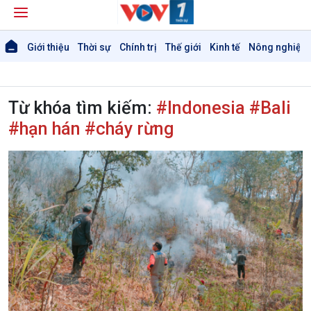
Giới thiệu
Thời sự
Chính trị
Thế giới
Kinh tế
Nông nghiệp 
Từ khóa tìm kiếm:
#Indonesia #Bali
#hạn hán #cháy rừng
Giới thiệu
Thời sự
Thời sự 6h
Thời sự 12h
Thời sự 18h
Thời sự 21h30
Bản tin
Chuyên mục
Theo dòng Thời sự
Chính trị
Thế giới