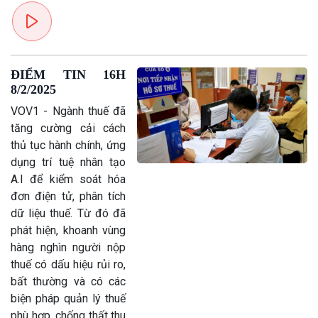
Trước giờ mở cửa
đảo
Dòng chảy Kinh tế
Mùa vàng
Sức sống hàng Việt
Biển đảo Việt Nam
Khởi nghiệp
Tâm tình biên giới và hải
ĐIỂM TIN 16H
Tuyên chiến với gian lận
đảo
8/2/2025
thương mại
Tìm hiểu biển, đảo Việt
VOV1 - Ngành thuế đã
Nam
tăng cường cải cách
thủ tục hành chính, ứng
dụng trí tuệ nhân tạo
A.I để kiểm soát hóa
đơn điện tử, phân tích
dữ liệu thuế. Từ đó đã
phát hiện, khoanh vùng
hàng nghìn người nộp
thuế có dấu hiệu rủi ro,
bất thường và có các
biện pháp quản lý thuế
phù hợp, chống thất thu