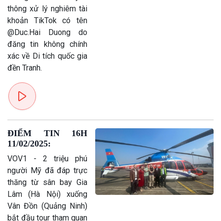
Tin Chính trị
Tin thế giới
thông xử lý nghiêm tài
Chính phủ với người dân
Vấn đề quốc tế
khoản TikTok có tên
Quốc hội với cử tri
Hồ sơ sự kiện quốc tế
@Duc.Hai Duong do
Xây dựng đảng
Thế giới & Việt Nam
đăng tin không chính
Đảng trong cuộc sống
Biên cương - Một dải vững
xác về Di tích quốc gia
Nhận diện sự thật
bền
đền Tranh.
Pháp luật và đời sống
ĐIỂM TIN 16H
11/02/2025:
VOV1 - 2 triệu phú
người Mỹ đã đáp trực
thăng từ sân bay Gia
Lâm (Hà Nội) xuống
Vân Đồn (Quảng Ninh)
bắt đầu tour tham quan