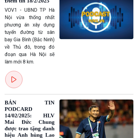
Điểm tin 18/2/2025
Thời sự 6h
VOV1 - UBND TP Hà
Thời sự 12h
Nội vừa thống nhất
Thời sự 18h
phương án xây dựng
Thời sự 21h30
tuyến đường từ sân
Bản tin
bay Gia Bình (Bắc Ninh)
Chuyên mục
về Thủ đô, trong đó
Theo dòng Thời sự
đoạn qua Hà Nội sẽ
làm mới 8 km.
BẢN TIN
PODCARD
14/02/2025: HLV
Mai Đức Chung
được trao tặng danh
hiệu Anh hùng Lao