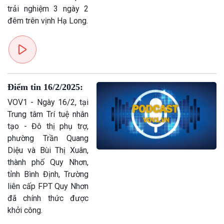
trải nghiệm 3 ngày 2
đêm trên vịnh Hạ Long.
Điểm tin 16/2/2025:
VOV1 - Ngày 16/2, tại
Trung tâm Trí tuệ nhân
tạo - Đô thị phụ trợ,
phường Trần Quang
Diệu và Bùi Thị Xuân,
thành phố Quy Nhơn,
tỉnh Bình Định, Trường
liên cấp FPT Quy Nhơn
đã chính thức được
Kinh tế
Nông nghiệp & Biển đảo
khởi công.
Tin Kinh tế
Tin Nông nghiệp & Biển