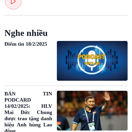
Tin Văn hoá & Du lịch
Ảnh
Chát với người nổi tiếng
Video
Câu chuyện Thể thao
Infographic
E-Magazine
Nghe nhiều
Điểm tin 18/2/2025
BẢN TIN
PODCARD
14/02/2025: HLV
Mai Đức Chung
được trao tặng danh
hiệu Anh hùng Lao
động