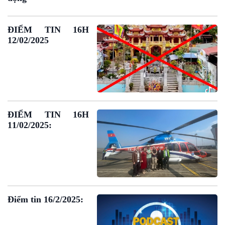
ĐIỂM TIN 16H
12/02/2025
ĐIỂM TIN 16H
11/02/2025:
Podcast
Góc nhìn VOV1
Bình luận
10 phút Sự kiện - Luận bàn
Điểm tin 16/2/2025:
Câu chuyện thời sự
Dòng chảy sự kiện