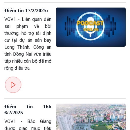
Tin Đời sống & Xã hội
Tin Khoa học & Công nghệ
Điểm tin 17/2/2025:
360 độ Sức khỏe
Kết nối công nghệ
Chuyển đổi Xanh
Sống chung với biến đổi
VOV1 - Liên quan đến
Tài nguyên và Môi trường
khí hậu
sai phạm về bồi
Chuyên gia của bạn
thường, hỗ trợ tái định
Xã hội chuyển động
cư tại dự án sân bay
Bước chân đến trường
Long Thành, Công an
tỉnh Đồng Nai vừa triệu
tập nhiều cán bộ để mở
rộng điều tra.
Điểm tin 16h
6/2/2025
VOV1 - Bắc Giang
được giao mục tiêu