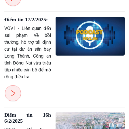
Xã hội
Khoa học & Công nghệ
Điểm tin 17/2/2025:
Tin Đời sống & Xã hội
Tin Khoa học & Công nghệ
360 độ Sức khỏe
Kết nối công nghệ
VOV1 - Liên quan đến
Chuyển đổi Xanh
Sống chung với biến đổi
sai phạm về bồi
Tài nguyên và Môi trường
khí hậu
thường, hỗ trợ tái định
Chuyên gia của bạn
cư tại dự án sân bay
Xã hội chuyển động
Long Thành, Công an
Bước chân đến trường
tỉnh Đồng Nai vừa triệu
tập nhiều cán bộ để mở
rộng điều tra.
Điểm tin 16h
6/2/2025