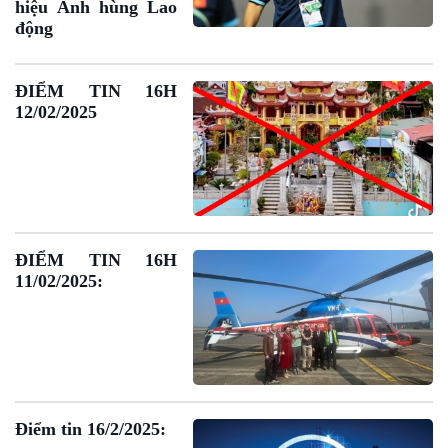
hiệu Anh hùng Lao
động
ĐIỂM TIN 16H
12/02/2025
ĐIỂM TIN 16H
11/02/2025:
Podcast
Góc nhìn VOV1
Điểm tin 16/2/2025: