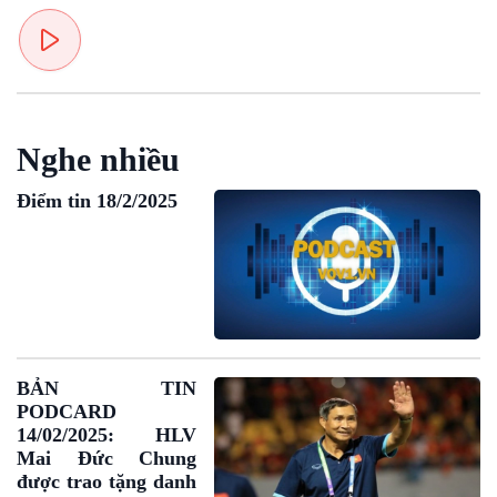
Văn hoá & Du lịch
Multimedia
Tin Văn hoá & Du lịch
Ảnh
Chát với người nổi tiếng
Video
Câu chuyện Thể thao
Infographic
Nghe nhiều
E-Magazine
Điểm tin 18/2/2025
BẢN TIN
PODCARD
14/02/2025: HLV
Mai Đức Chung
được trao tặng danh