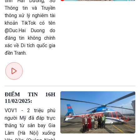
tỉnh Hải Dương, Sở
Chính trị
Thế giới
Thông tin và Truyền
Tin Chính trị
Tin thế giới
thông xử lý nghiêm tài
Chính phủ với người dân
Vấn đề quốc tế
khoản TikTok có tên
Quốc hội với cử tri
Hồ sơ sự kiện quốc tế
@Duc.Hai Duong do
Xây dựng đảng
Thế giới & Việt Nam
đăng tin không chính
Đảng trong cuộc sống
Biên cương - Một dải vững
xác về Di tích quốc gia
Nhận diện sự thật
bền
đền Tranh.
Pháp luật và đời sống
ĐIỂM TIN 16H
11/02/2025:
VOV1 - 2 triệu phú
người Mỹ đã đáp trực
thăng từ sân bay Gia
Lâm (Hà Nội) xuống