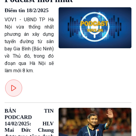
Giới thiệu
Thời sự
Thời sự 6h
Điểm tin 18/2/2025
Thời sự 12h
VOV1 - UBND TP Hà
Thời sự 18h
Nội vừa thống nhất
Thời sự 21h30
phương án xây dựng
Bản tin
tuyến đường từ sân
Chuyên mục
bay Gia Bình (Bắc Ninh)
Theo dòng Thời sự
về Thủ đô, trong đó
đoạn qua Hà Nội sẽ
làm mới 8 km.
BẢN TIN
PODCARD
14/02/2025: HLV
Mai Đức Chung