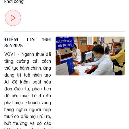
khởi công.
Kinh tế
Nông nghiệp & Biển đảo
Tin Kinh tế
Tin Nông nghiệp & Biển
Trước giờ mở cửa
đảo
Dòng chảy Kinh tế
Mùa vàng
Sức sống hàng Việt
Biển đảo Việt Nam
ĐIỂM TIN 16H
Khởi nghiệp
Tâm tình biên giới và hải
8/2/2025
Tuyên chiến với gian lận
đảo
thương mại
Tìm hiểu biển, đảo Việt
VOV1 - Ngành thuế đã
Nam
tăng cường cải cách
thủ tục hành chính, ứng
dụng trí tuệ nhân tạo
A.I để kiểm soát hóa
đơn điện tử, phân tích
dữ liệu thuế. Từ đó đã
phát hiện, khoanh vùng
hàng nghìn người nộp
thuế có dấu hiệu rủi ro,
bất thường và có các