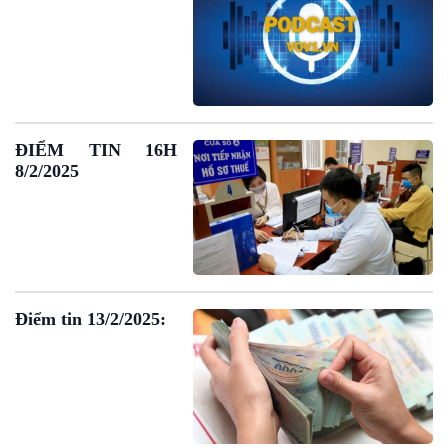
Bình luận
10 phút Sự kiện - Luận bàn
Câu chuyện thời sự
Dòng chảy sự kiện
Đối thoại
Diễn đàn chủ nhật
ĐIỂM TIN 16H
Chuyện đêm
8/2/2025
Điểm tin 13/2/2025: