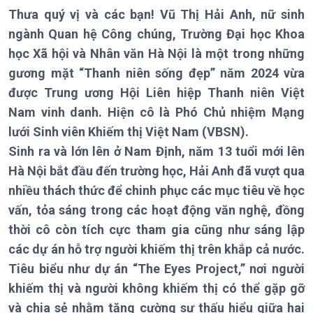
Thưa quý vị và các bạn! Vũ Thị Hải Anh, nữ sinh
ngành Quan hệ Công chúng, Trường Đại học Khoa
học Xã hội và Nhân văn Hà Nội là một trong những
Chính trị
Thế giới
gương mặt “Thanh niên sống đẹp” năm 2024 vừa
Tin Chính trị
Tin thế giới
được Trung ương Hội Liên hiệp Thanh niên Việt
Chính phủ với người dân
Vấn đề quốc tế
Nam vinh danh. Hiện cô là Phó Chủ nhiệm Mạng
Quốc hội với cử tri
Hồ sơ sự kiện quốc tế
lưới Sinh viên Khiếm thị Việt Nam (VBSN).
Xây dựng đảng
Thế giới & Việt Nam
Sinh ra và lớn lên ở Nam Định, năm 13 tuổi mới lên
Đảng trong cuộc sống
Biên cương - Một dải vững
Hà Nội bắt đầu đến trường học, Hải Anh đã vượt qua
Nhận diện sự thật
bền
nhiều thách thức để chinh phục các mục tiêu về học
Pháp luật và đời sống
vấn, tỏa sáng trong các hoạt động văn nghệ, đồng
thời cô còn tích cực tham gia cũng như sáng lập
các dự án hỗ trợ người khiếm thị trên khắp cả nước.
Kinh tế
Nông nghiệp & Biển đảo
Tiêu biểu như dự án “The Eyes Project,” nơi người
Tin Kinh tế
Tin Nông nghiệp & Biển
khiếm thị và người không khiếm thị có thể gặp gỡ
Trước giờ mở cửa
đảo
và chia sẻ nhằm tăng cường sự thấu hiểu giữa hai