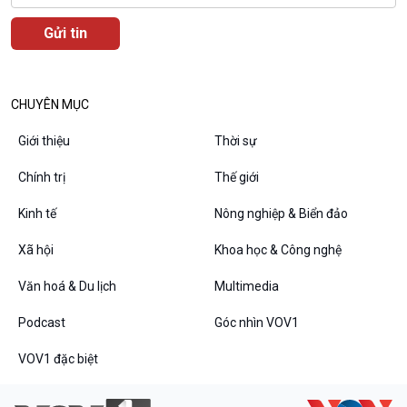
Văn hoá & Du lịch
Multimedia
Tin Văn hoá & Du lịch
Ảnh
Chát với người nổi tiếng
Video
CHUYÊN MỤC
Câu chuyện Thể thao
Infographic
E-Magazine
Giới thiệu
Thời sự
Chính trị
Thế giới
Kinh tế
Nông nghiệp & Biển đảo
Podcast
Góc nhìn VOV1
Xã hội
Khoa học & Công nghệ
Bình luận
10 phút Sự kiện - Luận bàn
Văn hoá & Du lịch
Multimedia
Câu chuyện thời sự
Dòng chảy sự kiện
Podcast
Góc nhìn VOV1
Đối thoại
VOV1 đặc biệt
Diễn đàn chủ nhật
Chuyện đêm