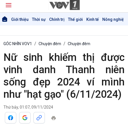
Giới thiệu
Thời sự
Chính trị
Thế giới
Kinh tế
Nông nghiệp 
GÓC NHÌN VOV1
Chuyện đêm
Chuyện đêm
Nữ sinh khiếm thị được
vinh danh Thanh niên
Giới thiệu
Thời sự
sống đẹp 2024 ví mình
Thời sự 6h
như "hạt gạo" (6/11/2024)
Thời sự 12h
Thời sự 18h
Thời sự 21h30
Thứ bảy, 01:07, 09/11/2024
Bản tin
Chuyên mục
Theo dòng Thời sự