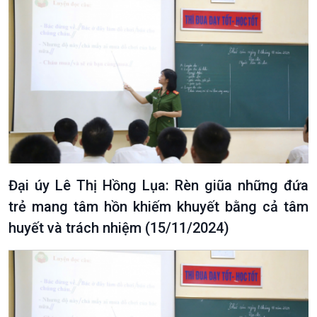
Đại úy Lê Thị Hồng Lụa: Rèn giũa những đứa
trẻ mang tâm hồn khiếm khuyết bằng cả tâm
huyết và trách nhiệm (15/11/2024)
Văn hoá & Du lịch
Multimedia
Tin Văn hoá & Du lịch
Ảnh
Chát với người nổi tiếng
Video
Câu chuyện Thể thao
Infographic
E-Magazine