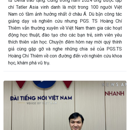
tử Delta trao tặng. Cũng trong năm 2024 ông được tạp
chí Tatler Asia vinh danh là một trong 100 người Việt
Nam có tầm ảnh hưởng nhất ở châu Á. Dù bận công tác
giảng dạy và nghiên cứu nhưng PGS. TS Hoàng Chí
Thiêm vẫn thường xuyên về Việt Nam tham gia các hoạt
động học thuật, đào tạo cho các bạn trẻ, sinh viên yêu
thích thiên văn học. Chuyện đêm hôm nay mời quý thính
giả cùng gặp gỡ và nghe những chia sẻ của PGS.TS
Hoàng Chí Thiêm về con đường đến với nghiên cứu khoa
học, khám phá vũ trụ.
Giới thiệu
Thời sự
Thời sự 6h
Thời sự 12h
Thời sự 18h
Thời sự 21h30
Bản tin
Chuyên mục
Theo dòng Thời sự