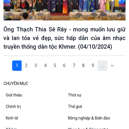
Ông Thạch Thia Sê Rây - mong muốn lưu giữ
và lan tỏa vẻ đẹp, sức hấp dẫn của âm nhạc
truyền thống dân tộc Khmer. (04/10/2024)
1
2
3
4
5
6
7
8
9
…
››
CHUYÊN MỤC
Giới thiệu
Thời sự
Chính trị
Thế giới
Kinh tế
Nông nghiệp & Biển đảo