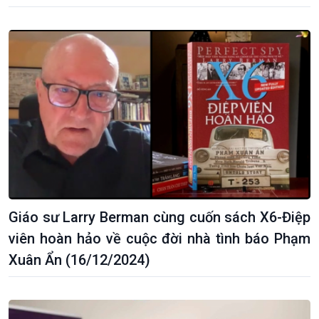
Chính trị
Thế giới
Tin Chính trị
Tin thế giới
Chính phủ với người dân
Vấn đề quốc tế
Quốc hội với cử tri
Hồ sơ sự kiện quốc tế
Xây dựng đảng
Thế giới & Việt Nam
Đảng trong cuộc sống
Biên cương - Một dải vững
Nhận diện sự thật
bền
Pháp luật và đời sống
Giáo sư Larry Berman cùng cuốn sách X6-Điệp
viên hoàn hảo về cuộc đời nhà tình báo Phạm
Xuân Ẩn (16/12/2024)