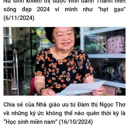
Nữ sinh khiếm thị được vinh danh Thanh niên
sống đẹp 2024 ví mình như "hạt gạo"
Podcast
Góc nhìn VOV1
(6/11/2024)
Bình luận
10 phút Sự kiện - Luận bàn
Câu chuyện thời sự
Dòng chảy sự kiện
Đối thoại
Diễn đàn chủ nhật
Chuyện đêm
Chia sẻ của Nhà giáo ưu tú Đàm thị Ngọc Thơ
về những ký ức không thể nào quên thời kỳ là
“Học sinh miền nam” (16/10/2024)