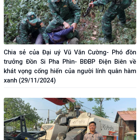
Chia sẻ của Đại uý Vũ Văn Cường- Phó đồn
trưởng Đồn Si Pha Phìn- BĐBP Điện Biên về
khát vọng cống hiến của người lính quân hàm
xanh (29/11/2024)
Kinh tế
Nông nghiệp & Biển đảo
Tin Kinh tế
Tin Nông nghiệp & Biển
Trước giờ mở cửa
đảo
Dòng chảy Kinh tế
Mùa vàng
Sức sống hàng Việt
Biển đảo Việt Nam
Khởi nghiệp
Tâm tình biên giới và hải
Tuyên chiến với gian lận
đảo
thương mại
Tìm hiểu biển, đảo Việt