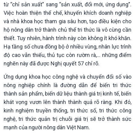
Trước giờ mở cửa
đảo
từ “chỉ sản xuất” sang “sản xuất, đổi mới, ứng dụng”.
Dòng chảy Kinh tế
Mùa vàng
Việc hoàn thiện thể chế, khuyến khích doanh nghiệp
Sức sống hàng Việt
Biển đảo Việt Nam
và nhà khoa học tham gia sâu hơn, tạo điều kiện cho
Khởi nghiệp
Tâm tình biên giới và hải
hộ nông dân trở thành chủ thể tri thức là vô cùng cần
Tuyên chiến với gian lận
đảo
thương mại
Tìm hiểu biển, đảo Việt
thiết. Tuy nhiên, hành trình này còn không ít khó khăn.
Nam
Hạ tầng số chưa đồng bộ ở nhiều vùng, nhân lực trình
độ cao vẫn thiếu, thủ tục còn rườm rà,… những điểm
nghẽn này đã được Nghị quyết 57 chỉ rõ.
Ứng dụng khoa học công nghệ và chuyển đổi số vào
nông nghiệp chính là đường dẫn để biến tri thức
thành sản phẩm, biến dữ liệu thành giá trị kinh tế, biến
khát vọng vươn lên thành thành quả rõ ràng. Khi đó,
kinh nghiệm truyền thống, tri thức số, tri thức công
nghệ, tri thức quản trị chuỗi giá trị sẽ trở thành sức
Xã hội
Khoa học & Công nghệ
mạnh của người nông dân Việt Nam.
Tin Đời sống & Xã hội
Tin Khoa học & Công nghệ