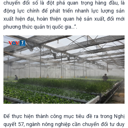
chuyển đổi số là đột phá quan trọng hàng đầu, là
Chính phủ với người dân
Vấn đề quốc tế
động lực chính để phát triển nhanh lực lượng sản
Quốc hội với cử tri
Hồ sơ sự kiện quốc tế
xuất hiện đại, hoàn thiện quan hệ sản xuất, đổi mới
Xây dựng đảng
Thế giới & Việt Nam
phương thức quản trị quốc gia…”.
Đảng trong cuộc sống
Biên cương - Một dải vững
Nhận diện sự thật
bền
Pháp luật và đời sống
Kinh tế
Nông nghiệp & Biển đảo
Để thực hiện thành công mục tiêu đề ra trong Nghị
Tin Kinh tế
Tin Nông nghiệp & Biển
quyết 57, ngành nông nghiệp cần chuyển đổi tư duy