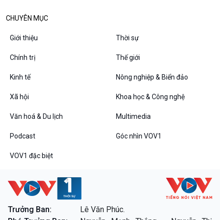
Diễn đàn chủ nhật
Chuyện đêm
CHUYÊN MỤC
Giới thiệu
Thời sự
Chính trị
Thế giới
Kinh tế
Nông nghiệp & Biển đảo
Xã hội
Khoa học & Công nghệ
Văn hoá & Du lịch
Multimedia
Podcast
Góc nhìn VOV1
VOV1 đặc biệt
Thanh âm ký sự
VOV1 đặc biệt
Chân dung cuộc sống
Các chương trình đặc biệt
Trưởng Ban:
Lê Văn Phúc.