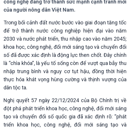
công nghệ đang trở thành sức mạnh cạnh tranh mới
Thời sự 6h
của người nông dân Việt Nam.
Thời sự 12h
Thời sự 18h
Trong bối cảnh đất nước bước vào giai đoạn tăng tốc
Thời sự 21h30
để trở thành nước công nghiệp hiện đại vào năm
Bản tin
2030 và nước phát triển, thu nhập cao vào năm 2045;
Chuyên mục
Theo dòng Thời sự
khoa học, công nghệ, đổi mới sáng tạo và chuyển đổi
số đã được xác định là động lực then chốt. Đây chính
là “chìa khóa”, là yếu tố sống còn để vượt qua bẫy thu
nhập trung bình và nguy cơ tụt hậu, đồng thời hiện
thực hóa khát vọng hùng cường và thịnh vượng của
dân tộc ta.
Nghị quyết 57 ngày 22/12/2024 của Bộ Chính trị về
đột phá phát triển khoa học, công nghệ, đổi mới sáng
tạo và chuyển đổi số quốc gia đã xác định rõ: “phát
Chính trị
Thế giới
triển khoa học, công nghệ, đổi mới sáng tạo và
Tin Chính trị
Tin thế giới