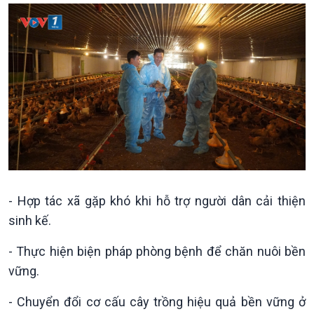
360 độ Sức khỏe
Kết nối công nghệ
Chuyển đổi Xanh
Sống chung với biến đổi
Tài nguyên và Môi trường
khí hậu
Chuyên gia của bạn
Xã hội chuyển động
Bước chân đến trường
- Hợp tác xã gặp khó khi hỗ trợ người dân cải thiện
sinh kế.
- Thực hiện biện pháp phòng bệnh để chăn nuôi bền
vững.
Văn hoá & Du lịch
Multimedia
Tin Văn hoá & Du lịch
Ảnh
- Chuyển đổi cơ cấu cây trồng hiệu quả bền vững ở
Chát với người nổi tiếng
Video