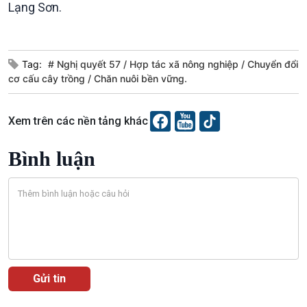
Lạng Sơn.
Câu chuyện Thể thao
Infographic
E-Magazine
Tag:
# Nghị quyết 57
Hợp tác xã nông nghiệp
Chuyển đổi
cơ cấu cây trồng
Chăn nuôi bền vững.
Xem trên các nền tảng khác
Bình luận
Podcast
Góc nhìn VOV1
Bình luận
10 phút Sự kiện - Luận bàn
Câu chuyện thời sự
Dòng chảy sự kiện
Đối thoại