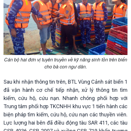
Tuyên chiến với gian lận
đảo
thương mại
Tìm hiểu biển, đảo Việt
Nam
Cán bộ hai đơn vị tuyên truyền về kỹ năng sinh tồn trên biển
cho bà con ngư dân.
Sau khi nhận thông tin trên, BTL Vùng Cảnh sát biển 1
đã vận hành cơ chế tiếp nhận, xử lý thông tin tìm
kiếm, cứu hộ, cứu nạn. Nhanh chóng phối hợp với
Trung tâm phối hợp TKCNHH khu vực 1 tiến hành các
biện pháp tìm kiếm, cứu hộ, cứu nạn các thuyền viên.
Lực lượng hai bên đã điều động tàu SAR 411, các tàu
Xã hội
Khoa học & Công nghệ
CSB 4036, CSB 2007 và xuồng CSB 719 khẩn trương