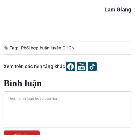
Lam Giang
Podcast
Góc nhìn VOV1
Bình luận
Tag:
Phối hợp huấn luyện CHCN
10 phút Sự kiện - Luận bàn
Câu chuyện thời sự
Dòng chảy sự kiện
Xem trên các nền tảng khác
Đối thoại
Diễn đàn chủ nhật
Bình luận
Chuyện đêm