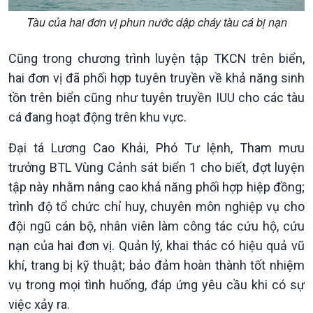
Tàu của hai đơn vị phun nước dập cháy tàu cá bị nạn
Cũng trong chương trình luyện tập TKCN trên biển,
Văn hoá & Du lịch
Multimedia
hai đơn vị đã phối hợp tuyên truyền về khả năng sinh
Tin Văn hoá & Du lịch
Ảnh
Chát với người nổi tiếng
Video
tồn trên biển cũng như tuyên truyền IUU cho các tàu
Câu chuyện Thể thao
Infographic
cá đang hoạt động trên khu vực.
E-Magazine
Đại tá Lương Cao Khải, Phó Tư lệnh, Tham mưu
trưởng BTL Vùng Cảnh sát biển 1 cho biết, đợt luyện
tập này nhằm nâng cao khả năng phối hợp hiệp đồng;
trình độ tổ chức chỉ huy, chuyên môn nghiệp vụ cho
đội ngũ cán bộ, nhân viên làm công tác cứu hộ, cứu
nạn của hai đơn vị. Quản lý, khai thác có hiệu quả vũ
khí, trang bị kỹ thuật; bảo đảm hoàn thành tốt nhiệm
vụ trong mọi tình huống, đáp ứng yêu cầu khi có sự
việc xảy ra.