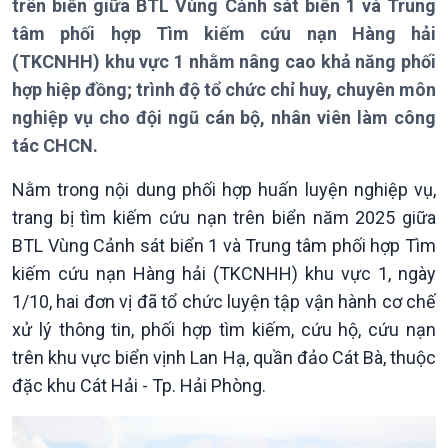
trên biển giữa BTL Vùng Cảnh sát biển 1 và Trung
tâm phối hợp Tìm kiếm cứu nạn Hàng hải
(TKCNHH) khu vực 1 nhằm nâng cao khả năng phối
hợp hiệp đồng; trình độ tổ chức chỉ huy, chuyên môn
Giới thiệu
Thời sự
nghiệp vụ cho đội ngũ cán bộ, nhân viên làm công
Thời sự 6h
tác CHCN.
Thời sự 12h
Thời sự 18h
Nằm trong nội dung phối hợp huấn luyện nghiệp vụ,
Thời sự 21h30
trang bị tìm kiếm cứu nạn trên biển năm 2025 giữa
Bản tin
BTL Vùng Cảnh sát biển 1 và Trung tâm phối hợp Tìm
Chuyên mục
kiếm cứu nạn Hàng hải (TKCNHH) khu vực 1, ngày
Theo dòng Thời sự
1/10, hai đơn vị đã tổ chức luyện tập vận hành cơ chế
xử lý thông tin, phối hợp tìm kiếm, cứu hộ, cứu nạn
trên khu vực biển vịnh Lan Hạ, quần đảo Cát Bà, thuộc
đặc khu Cát Hải - Tp. Hải Phòng.