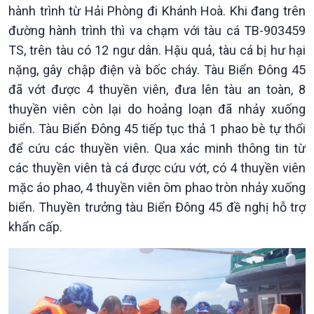
hành trình từ Hải Phòng đi Khánh Hoà. Khi đang trên
đường hành trình thì va chạm với tàu cá TB-903459
TS, trên tàu có 12 ngư dân. Hậu quả, tàu cá bị hư hại
nặng, gây chập điện và bốc cháy. Tàu Biển Đông 45
đã vớt được 4 thuyền viên, đưa lên tàu an toàn, 8
thuyền viên còn lại do hoảng loạn đã nhảy xuống
biển. Tàu Biển Đông 45 tiếp tục thả 1 phao bè tự thổi
để cứu các thuyền viên. Qua xác minh thông tin từ
các thuyền viên tà cá được cứu vớt, có 4 thuyền viên
mặc áo phao, 4 thuyền viên ôm phao tròn nhảy xuống
biển. Thuyền trưởng tàu Biển Đông 45 đề nghị hỗ trợ
Kinh tế
Nông nghiệp & Biển đảo
khẩn cấp.
Tin Kinh tế
Tin Nông nghiệp & Biển
Trước giờ mở cửa
đảo
Dòng chảy Kinh tế
Mùa vàng
Sức sống hàng Việt
Biển đảo Việt Nam
Khởi nghiệp
Tâm tình biên giới và hải