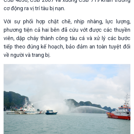
Tin Đời sống & Xã hội
Tin Khoa học & Công nghệ
cơ động ra vị trí tàu bị nạn.
360 độ Sức khỏe
Kết nối công nghệ
Chuyển đổi Xanh
Sống chung với biến đổi
Với sự phối hợp chặt chẽ, nhịp nhàng, lực lượng,
Tài nguyên và Môi trường
khí hậu
phương tiện cả hai bên đã cứu vớt được các thuyền
Chuyên gia của bạn
viên, dập cháy thành công tàu cá và xử lý các bước
Xã hội chuyển động
tiếp theo đúng kế hoạch, bảo đảm an toàn tuyệt đối
Bước chân đến trường
về người và trang bị.