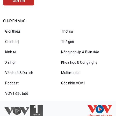
CHUYÊN MỤC
Giới thiệu
Thời sự
Chính trị
Thế giới
Kinh tế
Nông nghiệp & Biển đảo
VOV1 đặc biệt
Xã hội
Khoa học & Công nghệ
Thanh âm ký sự
Chân dung cuộc sống
Văn hoá & Du lịch
Multimedia
Các chương trình đặc biệt
Podcast
Góc nhìn VOV1
VOV1 đặc biệt