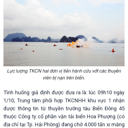
Chính trị
Thế giới
Tin Chính trị
Tin thế giới
Lực lượng TKCN hai đơn vị tiến hành cứu vớt các thuyền
Chính phủ với người dân
Vấn đề quốc tế
viên bị nạn trên biển.
Quốc hội với cử tri
Hồ sơ sự kiện quốc tế
Xây dựng đảng
Thế giới & Việt Nam
Tình huống giả định được đưa ra là: lúc 09h10 ngày
Đảng trong cuộc sống
Biên cương - Một dải vững
1/10, Trung tâm phối hợp TKCNHH khu vực 1 nhận
Nhận diện sự thật
bền
Pháp luật và đời sống
được thông tin từ thuyền trưởng tàu Biển Đông 45
thuộc Công ty cổ phần vận tải biển Hoa Phượng (có
địa chỉ tại Tp. Hải Phòng) đang chở 4.000 tấn xi măng