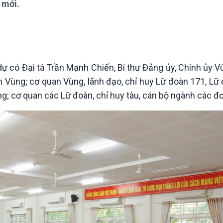
 mới.
Chát với người nổi tiếng
Video
Câu chuyện Thể thao
Infographic
E-Magazine
dự có Đại tá Trần Mạnh Chiến, Bí thư Đảng ủy, Chính ủy V
 Vùng; cơ quan Vùng, lãnh đạo, chỉ huy Lữ đoàn 171, Lữ
g; cơ quan các Lữ đoàn, chỉ huy tàu, cán bộ ngành các đơ