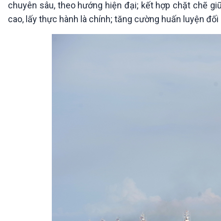
chuyên sâu, theo hướng hiện đại; kết hợp chặt chẽ giữ
cao, lấy thực hành là chính; tăng cường huấn luyện đối