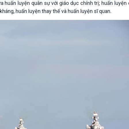
a huấn luyện quân sự với giáo dục chính trị; huấn luyệ
 kháng, huấn luyện thay thế và huấn luyện sĩ quan.