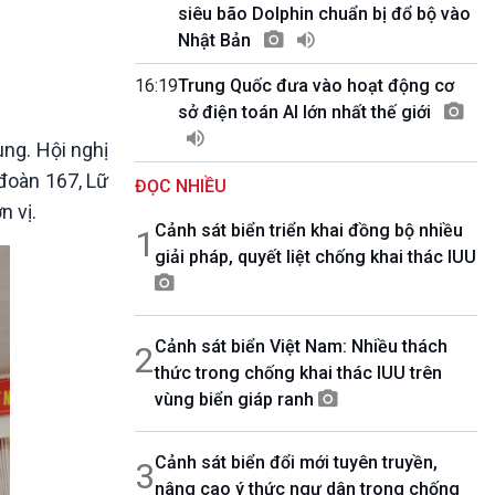
10 phút Sự kiện - Luận bàn
siêu bão Dolphin chuẩn bị đổ bộ vào
Câu chuyện thời sự
Nhật Bản
Dòng chảy sự kiện
16:19
Trung Quốc đưa vào hoạt động cơ
Đối thoại
sở điện toán AI lớn nhất thế giới
Diễn đàn chủ nhật
Chuyện đêm
ùng. Hội nghị
 đoàn 167, Lữ
ĐỌC NHIỀU
n vị.
Cảnh sát biển triển khai đồng bộ nhiều
1
giải pháp, quyết liệt chống khai thác IUU
Cảnh sát biển Việt Nam: Nhiều thách
2
thức trong chống khai thác IUU trên
vùng biển giáp ranh
Cảnh sát biển đổi mới tuyên truyền,
3
nâng cao ý thức ngư dân trong chống