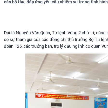
cán bộ tàu, đáp ứng yêu cầu nhiệm vụ trong tình hình
360 độ Sức khỏe
Kết nối công nghệ
Chuyển đổi Xanh
Sống chung với biến đổi
Tài nguyên và Môi trường
khí hậu
Chuyên gia của bạn
Xã hội chuyển động
Bước chân đến trường
Đại tá Nguyễn Văn Quán, Tư lệnh Vùng 2 chủ trì; cùng 
có sự tham gia của các đồng chí thủ trưởng Bộ Tư lệnh
VOV1 đặc biệt
đoàn 125, các trưởng ban, trợ lý đầu ngành cơ quan Vùn
Thanh âm ký sự
Chân dung cuộc sống
Các chương trình đặc biệt