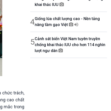
khai thác IUU
Giống lúa chất lượng cao - Nền tảng
4
nâng tầm gạo Việt
Cảnh sát biển Việt Nam tuyên truyền
5
chống khai thác IUU cho hơn 114 nghìn
lượt ngư dân
n chức trách,
âng cao chất
ớng mắc trong