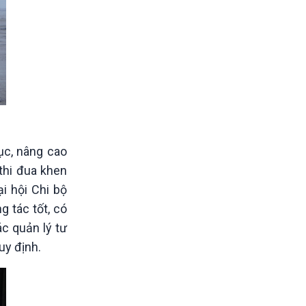
dục, nâng cao
thi đua khen
ại hội Chi bộ
g tác tốt, có
ác quản lý tư
uy định.