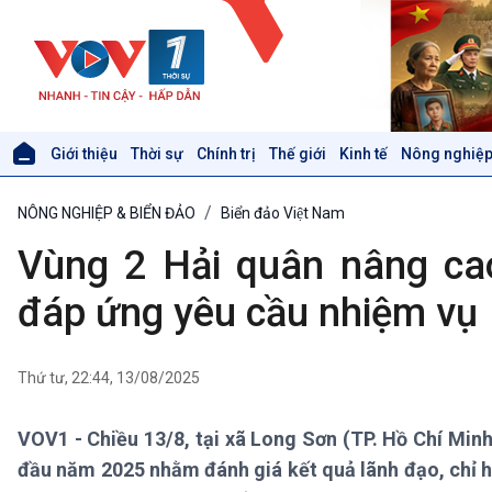
Giới thiệu
Thời sự
Chính trị
Thế giới
Kinh tế
Nông nghiệp
Giới thiệu
Thời sự
NÔNG NGHIỆP & BIỂN ĐẢO
Biển đảo Việt Nam
Thời sự 6h
Thời sự 12h
Vùng 2 Hải quân nâng cao
Thời sự 18h
Thời sự 21h30
đáp ứng yêu cầu nhiệm vụ
Bản tin
Chuyên mục
Theo dòng Thời sự
Thứ tư, 22:44, 13/08/2025
VOV1 - Chiều 13/8, tại xã Long Sơn (TP. Hồ Chí Minh
Xã hội
Khoa học & Công nghệ
đầu năm 2025 nhằm đánh giá kết quả lãnh đạo, chỉ hu
Tin Đời sống & Xã hội
Tin Khoa học & Công nghệ