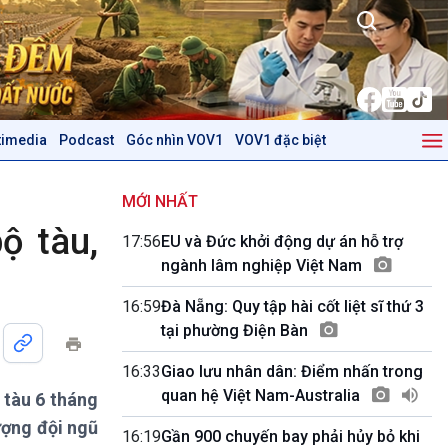
timedia
Podcast
Góc nhìn VOV1
VOV1 đặc biệt
Kinh tế
Nông nghiệp & Biển đảo
Tin Kinh tế
Tin Nông nghiệp & Biển
MỚI NHẤT
Trước giờ mở cửa
đảo
ộ tàu,
17:56
EU và Đức khởi động dự án hỗ trợ
Dòng chảy Kinh tế
Mùa vàng
ngành lâm nghiệp Việt Nam
Sức sống hàng Việt
Biển đảo Việt Nam
Khởi nghiệp
Tâm tình biên giới và hải
16:59
Đà Nẵng: Quy tập hài cốt liệt sĩ thứ 3
Tuyên chiến với gian lận
đảo
tại phường Điện Bàn
thương mại
Tìm hiểu biển, đảo Việt
Nam
16:33
Giao lưu nhân dân: Điểm nhấn trong
quan hệ Việt Nam-Australia
 tàu 6 tháng
Podcast
Góc nhìn VOV1
ượng đội ngũ
Bình luận
16:19
Gần 900 chuyến bay phải hủy bỏ khi