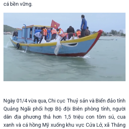
cá bền vững.
Xây dựng đảng
Thế giới & Việt Nam
Đảng trong cuộc sống
Biên cương - Một dải vững
Nhận diện sự thật
bền
Pháp luật và đời sống
Kinh tế
Nông nghiệp & Biển đảo
Tin Kinh tế
Tin Nông nghiệp & Biển
Ngày 01/4 vừa qua, Chi cục Thuỷ sản và Biển đảo tỉnh
Trước giờ mở cửa
đảo
Quảng Ngãi phối hợp Bộ đội Biên phòng tỉnh, người
Dòng chảy Kinh tế
Mùa vàng
dân địa phương thả hơn 1,5 triệu con tôm sú, cua
Sức sống hàng Việt
Biển đảo Việt Nam
xanh và cá hồng Mỹ xuống khu vực Cửa Lở, xã Thắng
Khởi nghiệp
Tâm tình biên giới và hải