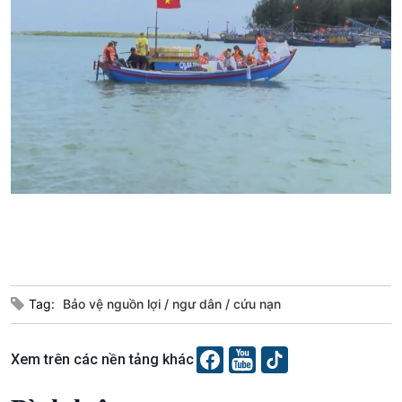
Bước chân đến trường
Văn hoá & Du lịch
Multimedia
Tin Văn hoá & Du lịch
Ảnh
Chát với người nổi tiếng
Video
Câu chuyện Thể thao
Infographic
Tag:
Bảo vệ nguồn lợi
ngư dân
cứu nạn
E-Magazine
Xem trên các nền tảng khác