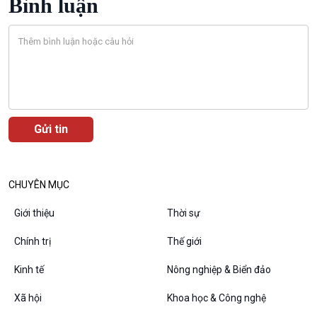
Bình luận
Podcast
Góc nhìn VOV1
Bình luận
10 phút Sự kiện - Luận bàn
Câu chuyện thời sự
Dòng chảy sự kiện
Đối thoại
CHUYÊN MỤC
Diễn đàn chủ nhật
Giới thiệu
Thời sự
Chuyện đêm
Chính trị
Thế giới
Kinh tế
Nông nghiệp & Biển đảo
Xã hội
Khoa học & Công nghệ