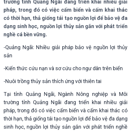
trường tỉnh Quảng Ngãi đang triển khai nhiều giải
Thời sự 12h
pháp, trong đó có việc cấm biển và cấm khai thác
Thời sự 18h
Thời sự 21h30
có thời hạn, thả giống tái tạo nguồn lợi để bảo vệ đa
Bản tin
dạng sinh học, nguồn lợi thủy sản gắn với phát triển
Chuyên mục
nghề cá bền vững.
Theo dòng Thời sự
-Quảng Ngãi: Nhiều giải pháp bảo vệ nguồn lợi thủy
sản
-Kiến thức cứu nạn và sơ cứu cho ngư dân trên biển
-Nuôi trồng thủy sản thích ứng với thiên tai
Tại tỉnh Quảng Ngãi, Ngành Nông nghiệp và Môi
trường tỉnh Quảng Ngãi đang triển khai nhiều giải
Chính trị
Thế giới
pháp, trong đó có việc cấm biển và cấm khai thác có
Tin Chính trị
Tin thế giới
thời hạn, thả giống tái tạo nguồn lợi để bảo vệ đa dạng
Chính phủ với người dân
Vấn đề quốc tế
sinh học, nguồn lợi thủy sản gắn với phát triển nghề
Quốc hội với cử tri
Hồ sơ sự kiện quốc tế