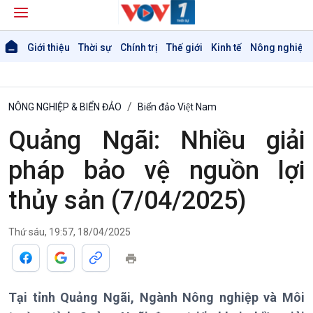
Giới thiệu
Thời sự
Chính trị
Thế giới
Kinh tế
Nông nghiệp 
NÔNG NGHIỆP & BIỂN ĐẢO
Biển đảo Việt Nam
Quảng Ngãi: Nhiều giải
pháp bảo vệ nguồn lợi
thủy sản (7/04/2025)
Thứ sáu, 19:57, 18/04/2025
Giới thiệu
Thời sự
Tại tỉnh Quảng Ngãi, Ngành Nông nghiệp và Môi
Thời sự 6h