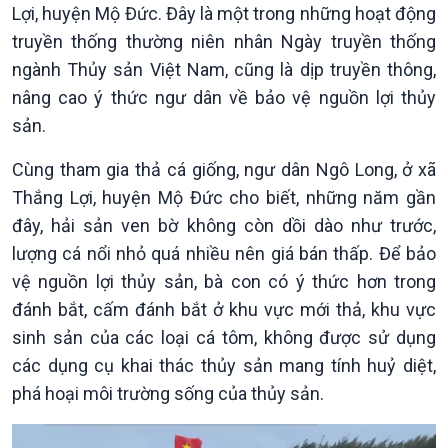
Lợi, huyện Mộ Đức. Đây là một trong những hoạt động
Tuyên chiến với gian lận
đảo
truyền thống thường niên nhân Ngày truyền thống
thương mại
Tìm hiểu biển, đảo Việt
Nam
ngành Thủy sản Việt Nam, cũng là dịp truyền thông,
nâng cao ý thức ngư dân về bảo vệ nguồn lợi thủy
sản.
Cùng tham gia thả cá giống, ngư dân Ngô Long, ở xã
Thắng Lợi, huyện Mộ Đức cho biết, những năm gần
đây, hải sản ven bờ không còn dồi dào như trước,
lượng cá nổi nhỏ quá nhiều nên giá bán thấp. Để bảo
vệ nguồn lợi thủy sản, bà con có ý thức hơn trong
Xã hội
Khoa học & Công nghệ
đánh bắt, cấm đánh bắt ở khu vực mới thả, khu vực
Tin Đời sống & Xã hội
Tin Khoa học & Công nghệ
sinh sản của các loại cá tôm, không được sử dụng
360 độ Sức khỏe
Kết nối công nghệ
các dụng cụ khai thác thủy sản mang tính huỷ diệt,
Chuyển đổi Xanh
Sống chung với biến đổi
phá hoại môi trường sống của thủy sản.
Tài nguyên và Môi trường
khí hậu
Chuyên gia của bạn
Xã hội chuyển động