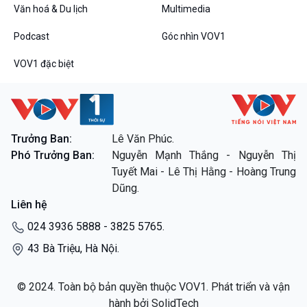
Văn hoá & Du lịch
Multimedia
Podcast
Góc nhìn VOV1
VOV1 đặc biệt
VOV1 đặc biệt
Thanh âm ký sự
Chân dung cuộc sống
Các chương trình đặc biệt
Trưởng Ban:
Lê Văn Phúc.
Phó Trưởng Ban:
Nguyễn Mạnh Thắng - Nguyễn Thị
Tuyết Mai - Lê Thị Hằng - Hoàng Trung
Dũng.
Liên hệ
024 3936 5888 - 3825 5765.
43 Bà Triệu, Hà Nội.
© 2024. Toàn bộ bản quyền thuộc VOV1. Phát triển và vận
hành bởi SolidTech