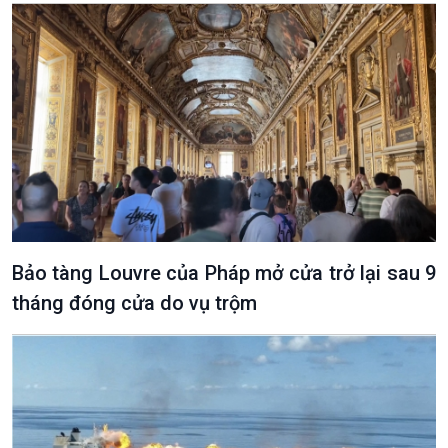
Văn hoá & Du lịch
Multimedia
Tin Văn hoá & Du lịch
Ảnh
Chát với người nổi tiếng
Video
Câu chuyện Thể thao
Infographic
E-Magazine
Bảo tàng Louvre của Pháp mở cửa trở lại sau 9
tháng đóng cửa do vụ trộm