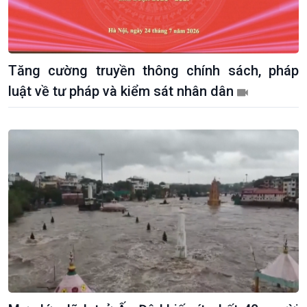
Tăng cường truyền thông chính sách, pháp
Giới thiệu
Thời sự
luật về tư pháp và kiểm sát nhân dân
Thời sự 6h
Thời sự 12h
Thời sự 18h
Thời sự 21h30
Bản tin
Chuyên mục
Theo dòng Thời sự