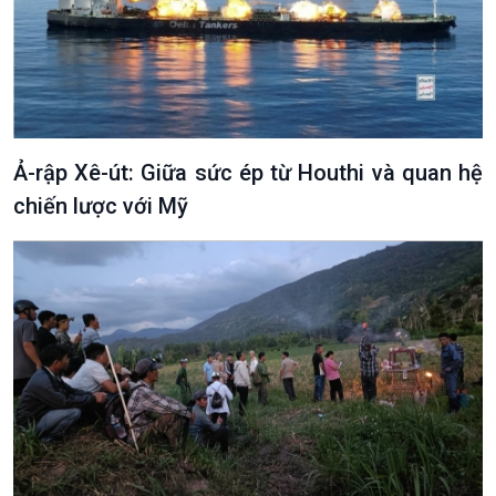
Ả-rập Xê-út: Giữa sức ép từ Houthi và quan hệ
chiến lược với Mỹ