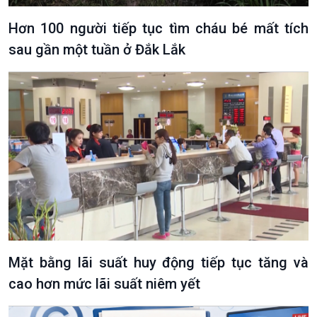
Hơn 100 người tiếp tục tìm cháu bé mất tích
sau gần một tuần ở Đắk Lắk
Podcast
Góc nhìn VOV1
Bình luận
10 phút Sự kiện - Luận bàn
Câu chuyện thời sự
Dòng chảy sự kiện
Đối thoại
Diễn đàn chủ nhật
Chuyện đêm
Mặt bằng lãi suất huy động tiếp tục tăng và
cao hơn mức lãi suất niêm yết