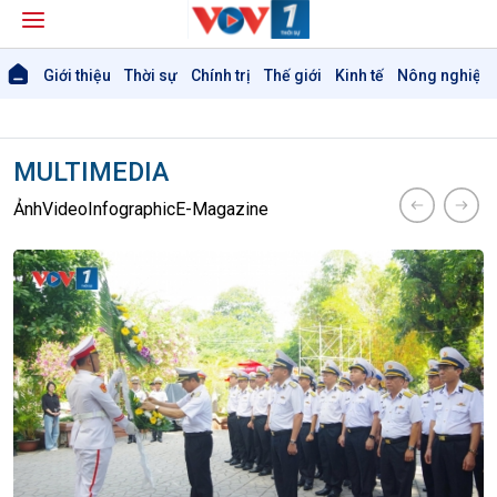
Giới thiệu
Thời sự
Chính trị
Thế giới
Kinh tế
Nông nghiệp 
MULTIMEDIA
Ảnh
Video
Infographic
E-Magazine