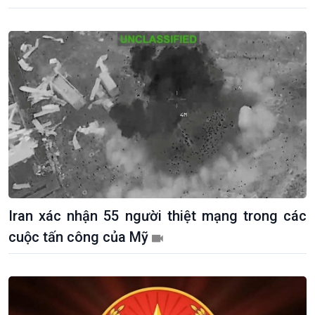
Khởi nghiệp
Tâm tình biên giới và hải
Tuyên chiến với gian lận
đảo
thương mại
Tìm hiểu biển, đảo Việt
Nam
Iran xác nhận 55 người thiệt mạng trong các
cuộc tấn công của Mỹ