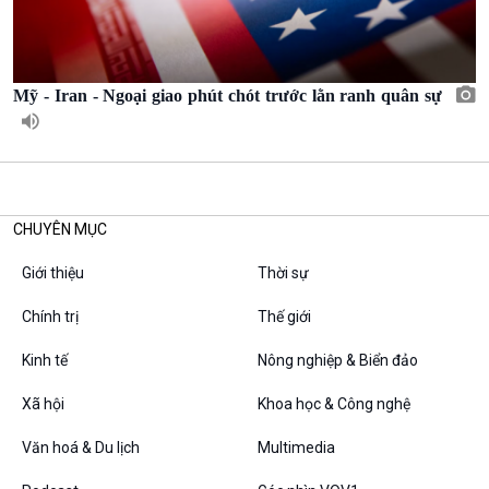
Mỹ - Iran - Ngoại giao phút chót trước lằn ranh quân sự
Văn hoá & Du lịch
Multimedia
Tin Văn hoá & Du lịch
Ảnh
Chát với người nổi tiếng
Video
Câu chuyện Thể thao
Infographic
E-Magazine
CHUYÊN MỤC
Giới thiệu
Thời sự
Chính trị
Thế giới
Podcast
Góc nhìn VOV1
Kinh tế
Nông nghiệp & Biển đảo
Bình luận
Xã hội
Khoa học & Công nghệ
10 phút Sự kiện - Luận bàn
Câu chuyện thời sự
Văn hoá & Du lịch
Multimedia
Dòng chảy sự kiện
Đối thoại