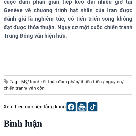
cuộc đàm phán gián tiếp kéo dài nhiều giờ tại
Theo dòng Thời sự
Genève về chương trình hạt nhân của Iran được
đánh giá là nghiêm túc, có tiến triển song không
đạt được thỏa thuận. Nguy cơ một cuộc chiến tranh
Trung Đông vẫn hiện hữu.
Chính trị
Thế giới
Tin Chính trị
Tin thế giới
Chính phủ với người dân
Vấn đề quốc tế
Quốc hội với cử tri
Hồ sơ sự kiện quốc tế
Xây dựng đảng
Thế giới & Việt Nam
Đảng trong cuộc sống
Biên cương - Một dải vững
Tag:
Mỹ/ Iran/ kết thúc đàm phán/ ít tiến triển
nguy cơ/
Nhận diện sự thật
bền
chiến tranh/ vẫn còn
Pháp luật và đời sống
Xem trên các nền tảng khác
Bình luận
Kinh tế
Nông nghiệp & Biển đảo
Tin Kinh tế
Tin Nông nghiệp & Biển