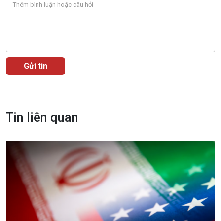
Trước giờ mở cửa
đảo
Dòng chảy Kinh tế
Mùa vàng
Sức sống hàng Việt
Biển đảo Việt Nam
Khởi nghiệp
Tâm tình biên giới và hải
Tuyên chiến với gian lận
đảo
thương mại
Tìm hiểu biển, đảo Việt
Nam
Tin liên quan
Xã hội
Khoa học & Công nghệ
Tin Đời sống & Xã hội
Tin Khoa học & Công nghệ
360 độ Sức khỏe
Kết nối công nghệ
Chuyển đổi Xanh
Sống chung với biến đổi
Tài nguyên và Môi trường
khí hậu
Chuyên gia của bạn
Xã hội chuyển động
Bước chân đến trường