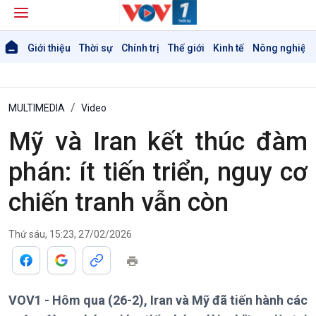
Giới thiệu
Thời sự
Chính trị
Thế giới
Kinh tế
Nông nghiệp 
MULTIMEDIA
Video
Mỹ và Iran kết thúc đàm
phán: ít tiến triển, nguy cơ
chiến tranh vẫn còn
Giới thiệu
Thời sự
Thời sự 6h
Thứ sáu, 15:23, 27/02/2026
Thời sự 12h
Thời sự 18h
Thời sự 21h30
Bản tin
VOV1 - Hôm qua (26-2), Iran và Mỹ đã tiến hành các
Chuyên mục