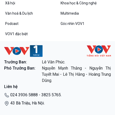
Xã hội
Khoa học & Công nghệ
Podcast
Góc nhìn VOV1
Văn hoá & Du lịch
Multimedia
Bình luận
Podcast
Góc nhìn VOV1
10 phút Sự kiện - Luận bàn
Câu chuyện thời sự
VOV1 đặc biệt
Dòng chảy sự kiện
Đối thoại
Diễn đàn chủ nhật
Chuyện đêm
Trưởng Ban:
Lê Văn Phúc.
Phó Trưởng Ban:
Nguyễn Mạnh Thắng - Nguyễn Thị
Tuyết Mai - Lê Thị Hằng - Hoàng Trung
VOV1 đặc biệt
Dũng.
Thanh âm ký sự
Liên hệ
Chân dung cuộc sống
024 3936 5888 - 3825 5765.
Các chương trình đặc biệt
43 Bà Triệu, Hà Nội.