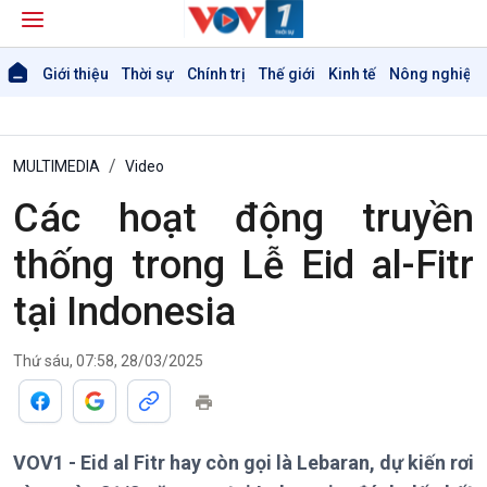
Giới thiệu
Thời sự
Chính trị
Thế giới
Kinh tế
Nông nghiệp 
MULTIMEDIA
Video
Các hoạt động truyền
thống trong Lễ Eid al-Fitr
Giới thiệu
Thời sự
Thời sự 6h
tại Indonesia
Thời sự 12h
Thời sự 18h
Thứ sáu, 07:58, 28/03/2025
Thời sự 21h30
Bản tin
Chuyên mục
Theo dòng Thời sự
VOV1 - Eid al Fitr hay còn gọi là Lebaran, dự kiến rơi