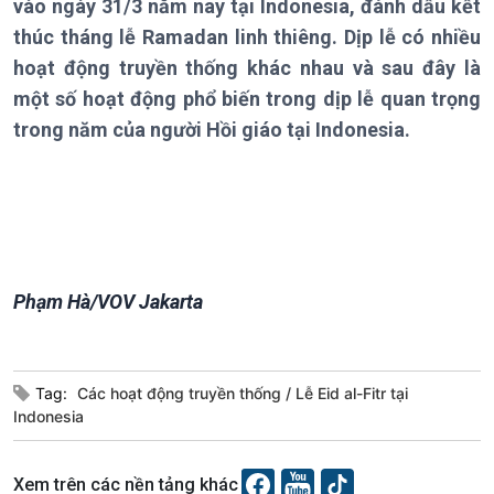
vào ngày 31/3 năm nay tại Indonesia, đánh dấu kết
thúc tháng lễ Ramadan linh thiêng. Dịp lễ có nhiều
Chính trị
Thế giới
hoạt động truyền thống khác nhau và sau đây là
Tin Chính trị
Tin thế giới
Chính phủ với người dân
Vấn đề quốc tế
một số hoạt động phổ biến trong dịp lễ quan trọng
Quốc hội với cử tri
Hồ sơ sự kiện quốc tế
trong năm của người Hồi giáo tại Indonesia.
Xây dựng đảng
Thế giới & Việt Nam
Đảng trong cuộc sống
Biên cương - Một dải vững
Nhận diện sự thật
bền
Pháp luật và đời sống
Phạm Hà/VOV Jakarta
Kinh tế
Nông nghiệp & Biển đảo
Tin Kinh tế
Tin Nông nghiệp & Biển
Trước giờ mở cửa
đảo
Dòng chảy Kinh tế
Mùa vàng
Tag:
Các hoạt động truyền thống
Lễ Eid al-Fitr tại
Sức sống hàng Việt
Biển đảo Việt Nam
Indonesia
Khởi nghiệp
Tâm tình biên giới và hải
Tuyên chiến với gian lận
đảo
Xem trên các nền tảng khác
thương mại
Tìm hiểu biển, đảo Việt