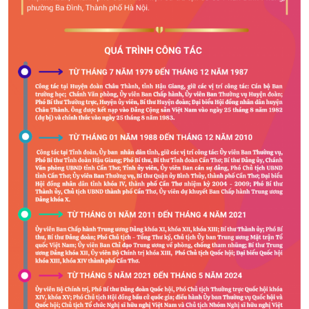
Kinh tế
Nông nghiệp & Biển đảo
Tin Kinh tế
Tin Nông nghiệp & Biển
Trước giờ mở cửa
đảo
Dòng chảy Kinh tế
Mùa vàng
Sức sống hàng Việt
Biển đảo Việt Nam
Khởi nghiệp
Tâm tình biên giới và hải
Tuyên chiến với gian lận
đảo
thương mại
Tìm hiểu biển, đảo Việt
Nam
Xã hội
Khoa học & Công nghệ
Tin Đời sống & Xã hội
Tin Khoa học & Công nghệ
360 độ Sức khỏe
Kết nối công nghệ