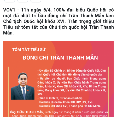
Chuyên mục
VOV1 - 11h ngày 6/4, 100% đại biểu Quốc hội có
Theo dòng Thời sự
mặt đã nhất trí bầu đồng chí Trần Thanh Mẫn làm
Chủ tịch Quốc hội khóa XVI. Trân trọng giới thiệu
Tiểu sử tóm tắt của Chủ tịch quốc hội Trần Thanh
Mẫn.
Chính trị
Thế giới
Tin Chính trị
Tin thế giới
Chính phủ với người dân
Vấn đề quốc tế
Quốc hội với cử tri
Hồ sơ sự kiện quốc tế
Xây dựng đảng
Thế giới & Việt Nam
Đảng trong cuộc sống
Biên cương - Một dải vững
Nhận diện sự thật
bền
Pháp luật và đời sống