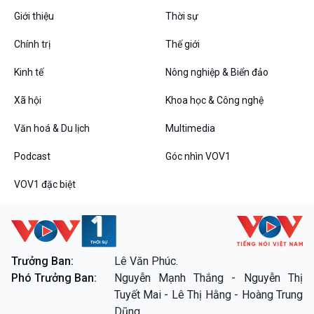
Giới thiệu
Thời sự
Podcast
Góc nhìn VOV1
Chính trị
Thế giới
Bình luận
10 phút Sự kiện - Luận bàn
Kinh tế
Nông nghiệp & Biển đảo
Câu chuyện thời sự
Dòng chảy sự kiện
Xã hội
Khoa học & Công nghệ
Đối thoại
Văn hoá & Du lịch
Multimedia
Diễn đàn chủ nhật
Chuyện đêm
Podcast
Góc nhìn VOV1
VOV1 đặc biệt
VOV1 đặc biệt
Trưởng Ban:
Lê Văn Phúc.
Thanh âm ký sự
Phó Trưởng Ban:
Nguyễn Mạnh Thắng - Nguyễn Thị
Chân dung cuộc sống
Tuyết Mai - Lê Thị Hằng - Hoàng Trung
Các chương trình đặc biệt
Dũng.