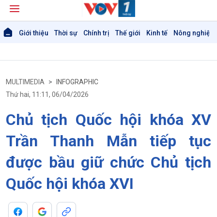
Giới thiệu
Thời sự
Chính trị
Thế giới
Kinh tế
Nông nghiệp 
MULTIMEDIA
INFOGRAPHIC
Thứ hai, 11:11, 06/04/2026
Chủ tịch Quốc hội khóa XV
Trần Thanh Mẫn tiếp tục
Giới thiệu
Thời sự
được bầu giữ chức Chủ tịch
Thời sự 6h
Thời sự 12h
Quốc hội khóa XVI
Thời sự 18h
Thời sự 21h30
Bản tin