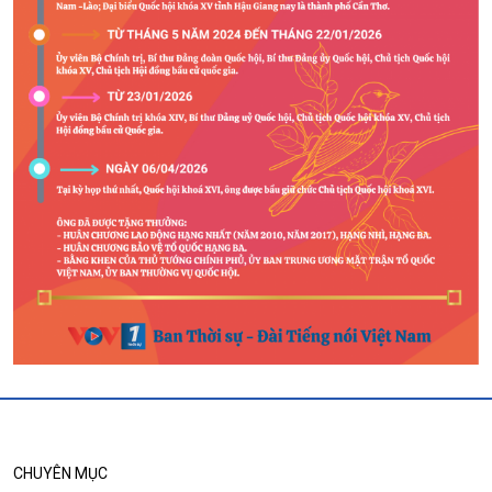
Chuyển đổi Xanh
Sống chung với biến đổi
Tài nguyên và Môi trường
khí hậu
Chuyên gia của bạn
Xã hội chuyển động
Bước chân đến trường
Văn hoá & Du lịch
Multimedia
Tin Văn hoá & Du lịch
Ảnh
Chát với người nổi tiếng
Video
Câu chuyện Thể thao
Infographic
E-Magazine
CHUYÊN MỤC