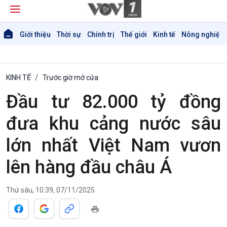
Giới thiệu
Thời sự
Chính trị
Thế giới
Kinh tế
Nông nghiệp 
KINH TẾ
Trước giờ mở cửa
Đầu tư 82.000 tỷ đồng
đưa khu cảng nước sâu
lớn nhất Việt Nam vươn
Giới thiệu
Thời sự
lên hàng đầu châu Á
Thời sự 6h
Thời sự 12h
Thời sự 18h
Thứ sáu, 10:39, 07/11/2025
Thời sự 21h30
Bản tin
Chuyên mục