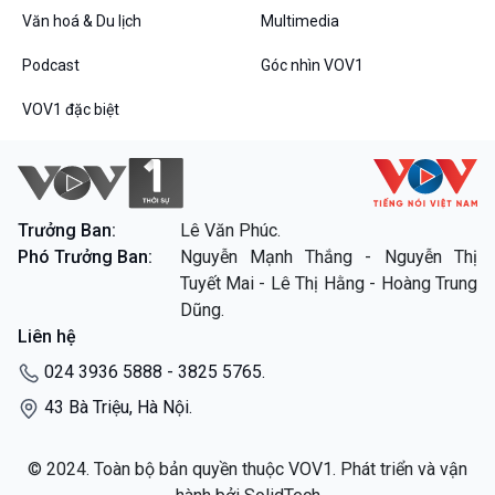
Dòng chảy sự kiện
Văn hoá & Du lịch
Multimedia
Đối thoại
Podcast
Góc nhìn VOV1
Diễn đàn chủ nhật
Chuyện đêm
VOV1 đặc biệt
VOV1 đặc biệt
Trưởng Ban:
Lê Văn Phúc.
Phó Trưởng Ban:
Nguyễn Mạnh Thắng - Nguyễn Thị
Thanh âm ký sự
Tuyết Mai - Lê Thị Hằng - Hoàng Trung
Chân dung cuộc sống
Dũng.
Các chương trình đặc biệt
Liên hệ
024 3936 5888 - 3825 5765.
43 Bà Triệu, Hà Nội.
© 2024. Toàn bộ bản quyền thuộc VOV1. Phát triển và vận