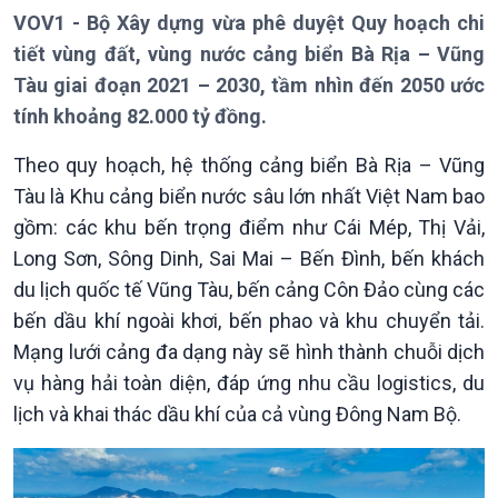
Theo dòng Thời sự
VOV1 - Bộ Xây dựng vừa phê duyệt Quy hoạch chi
tiết vùng đất, vùng nước cảng biển Bà Rịa – Vũng
Tàu giai đoạn 2021 – 2030, tầm nhìn đến 2050 ước
tính khoảng 82.000 tỷ đồng.
Chính trị
Thế giới
Theo quy hoạch, hệ thống cảng biển Bà Rịa – Vũng
Tin Chính trị
Tin thế giới
Tàu là Khu cảng biển nước sâu lớn nhất Việt Nam bao
Chính phủ với người dân
Vấn đề quốc tế
gồm: các khu bến trọng điểm như Cái Mép, Thị Vải,
Quốc hội với cử tri
Hồ sơ sự kiện quốc tế
Long Sơn, Sông Dinh, Sai Mai – Bến Đình, bến khách
Xây dựng đảng
Thế giới & Việt Nam
du lịch quốc tế Vũng Tàu, bến cảng Côn Đảo cùng các
Đảng trong cuộc sống
Biên cương - Một dải vững
Nhận diện sự thật
bền
bến dầu khí ngoài khơi, bến phao và khu chuyển tải.
Pháp luật và đời sống
Mạng lưới cảng đa dạng này sẽ hình thành chuỗi dịch
vụ hàng hải toàn diện, đáp ứng nhu cầu logistics, du
lịch và khai thác dầu khí của cả vùng Đông Nam Bộ.
Kinh tế
Nông nghiệp & Biển đảo