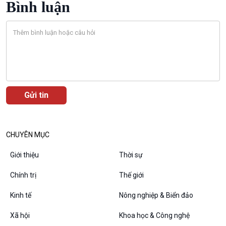
Bình luận
Bước chân đến trường
Văn hoá & Du lịch
Multimedia
Tin Văn hoá & Du lịch
Ảnh
Chát với người nổi tiếng
Video
Câu chuyện Thể thao
Infographic
E-Magazine
CHUYÊN MỤC
Giới thiệu
Thời sự
Chính trị
Thế giới
Podcast
Góc nhìn VOV1
Kinh tế
Nông nghiệp & Biển đảo
Bình luận
10 phút Sự kiện - Luận bàn
Xã hội
Khoa học & Công nghệ
Câu chuyện thời sự