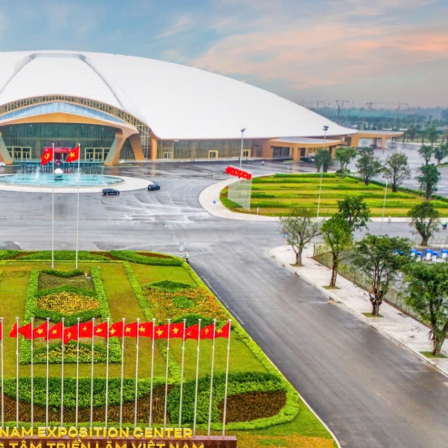
Chát với người nổi tiếng
Video
Câu chuyện Thể thao
Infographic
E-Magazine