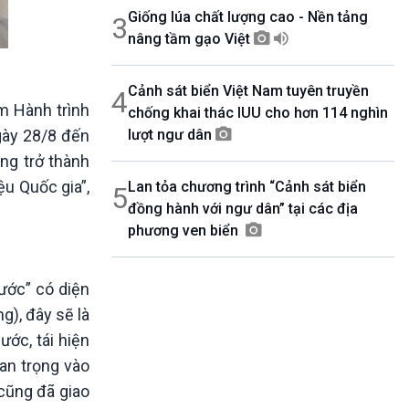
Giống lúa chất lượng cao - Nền tảng
3
nâng tầm gạo Việt
Cảnh sát biển Việt Nam tuyên truyền
4
m Hành trình
chống khai thác IUU cho hơn 114 nghìn
gày 28/8 đến
lượt ngư dân
ng trở thành
ệu Quốc gia”,
Lan tỏa chương trình “Cảnh sát biển
5
đồng hành với ngư dân” tại các địa
phương ven biển
ước” có diện
), đây sẽ là
ớc, tái hiện
an trọng vào
 cũng đã giao