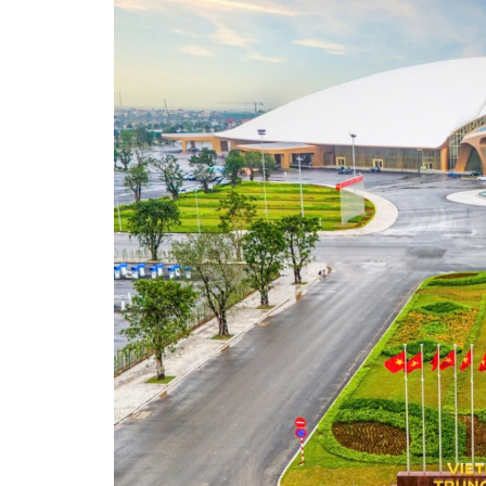
360 độ Sức khỏe
Kết nối công nghệ
Chuyển đổi Xanh
Sống chung với biến đổi
Tài nguyên và Môi trường
khí hậu
Chuyên gia của bạn
Xã hội chuyển động
Bước chân đến trường
VOV1 đặc biệt
Thanh âm ký sự
Chân dung cuộc sống
Các chương trình đặc biệt