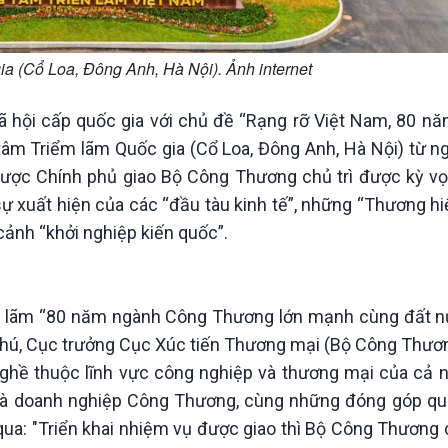
ia (Cổ Loa, Đông Anh, Hà Nội). Ảnh internet
xã hội cấp quốc gia với chủ đề “Rạng rỡ Việt Nam, 80 nă
tâm Triểm lãm Quốc gia (Cổ Loa, Đông Anh, Hà Nội) từ n
được Chính phủ giao Bộ Công Thương chủ trì được kỳ vọ
 xuất hiện của các “đầu tàu kinh tế”, những “Thương hi
cảnh “khởi nghiệp kiến quốc”.
iển lãm “80 năm ngành Công Thương lớn mạnh cùng đất n
Phú, Cục trưởng Cục Xúc tiến Thương mại (Bộ Công Thương
ghề thuộc lĩnh vực công nghiệp và thương mại của cả nư
h và doanh nghiệp Công Thương, cùng những đóng góp qu
 qua: "Triển khai nhiệm vụ được giao thì Bộ Công Thương