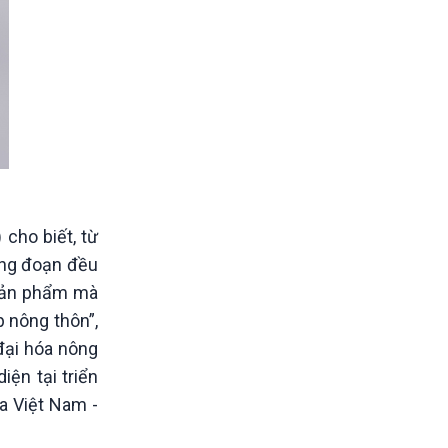
cho biết, từ
công đoạn đều
 sản phẩm mà
 nông thôn”,
đại hóa nông
ện tại triển
a Việt Nam -