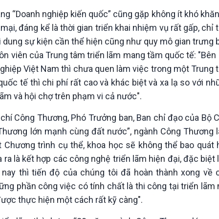
hàng “Doanh nghiệp kiến quốc” cũng gặp không ít khó khăn
i, đáng kể là thời gian triển khai nhiệm vụ rất gấp, chỉ
nội dung sự kiện cần thể hiện cũng như quy mô gian trưng b
khuôn viên của Trung tâm triển lãm mang tầm quốc tế: "Bê
hiệp Việt Nam thì chưa quen làm việc trong một Trung t
ốc tế thì chi phí rất cao và khác biệt và xa lạ so với n
ãm và hội chợ trên phạm vi cả nước".
 chí Công Thương, Phó Trưởng ban, Ban chỉ đạo của Bộ
 Thương lớn mạnh cùng đất nước”, ngành Công Thương 
ột Chương trình cụ thể, khoa học sẽ không thể bao quát 
 ra là kết hợp các công nghệ triển lãm hiện đại, đặc biệt
n nay thì tiến độ của chúng tôi đã hoàn thành xong về
g phần công việc có tính chất là thi công tại triển lãm 
 được thực hiện một cách rất kỹ càng".