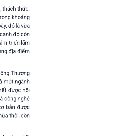
, thách thức.
 trong khoảng
ày, đó là vừa
n cạnh đó còn
âm triển lãm
hững địa điểm
 Công Thương
là một ngành
hết được nội
 là công nghệ
 cơ bản được
nữa thôi, còn