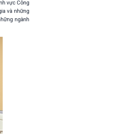
lĩnh vực Công
gia và những
 những ngành