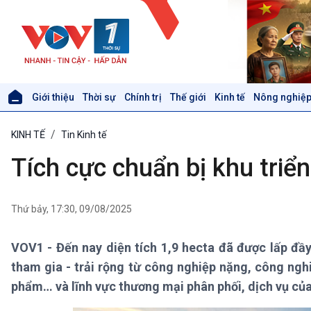
Giới thiệu
Thời sự
Chính trị
Thế giới
Kinh tế
Nông nghiệp
Giới thiệu
Thời sự
KINH TẾ
Tin Kinh tế
Thời sự 6h
Thời sự 12h
Tích cực chuẩn bị khu triể
Thời sự 18h
Thời sự 21h30
Bản tin
Thứ bảy, 17:30, 09/08/2025
Chuyên mục
Theo dòng Thời sự
VOV1 - Đến nay diện tích 1,9 hecta đã được lấp đầy
tham gia - trải rộng từ công nghiệp nặng, công nghi
Xã hội
Khoa học & Công nghệ
phẩm… và lĩnh vực thương mại phân phối, dịch vụ của
Tin Đời sống & Xã hội
Tin Khoa học & Công nghệ