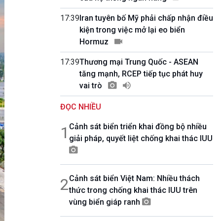
10 phút Sự kiện - Luận bàn
Câu chuyện thời sự
17:39
Iran tuyên bố Mỹ phải chấp nhận điều
Dòng chảy sự kiện
kiện trong việc mở lại eo biển
Đối thoại
Hormuz
Diễn đàn chủ nhật
17:39
Thương mại Trung Quốc - ASEAN
Chuyện đêm
tăng mạnh, RCEP tiếp tục phát huy
vai trò
ĐỌC NHIỀU
Cảnh sát biển triển khai đồng bộ nhiều
1
giải pháp, quyết liệt chống khai thác IUU
Cảnh sát biển Việt Nam: Nhiều thách
2
thức trong chống khai thác IUU trên
vùng biển giáp ranh