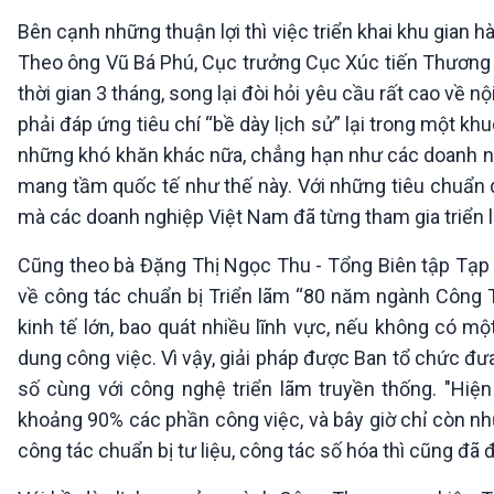
Bên cạnh những thuận lợi thì việc triển khai khu gian 
Theo ông Vũ Bá Phú, Cục trưởng Cục Xúc tiến Thương mạ
thời gian 3 tháng, song lại đòi hỏi yêu cầu rất cao về 
phải đáp ứng tiêu chí “bề dày lịch sử” lại trong một 
những khó khăn khác nữa, chẳng hạn như các doanh ng
mang tầm quốc tế như thế này. Với những tiêu chuẩn qu
mà các doanh nghiệp Việt Nam đã từng tham gia triển l
Cũng theo bà Đặng Thị Ngọc Thu - Tổng Biên tập Tạp
về công tác chuẩn bị Triển lãm “80 năm ngành Công
kinh tế lớn, bao quát nhiều lĩnh vực, nếu không có m
dung công việc. Vì vậy, giải pháp được Ban tổ chức đưa
số cùng với công nghệ triển lãm truyền thống. "Hiệ
khoảng 90% các phần công việc, và bây giờ chỉ còn nhữn
công tác chuẩn bị tư liệu, công tác số hóa thì cũng đã