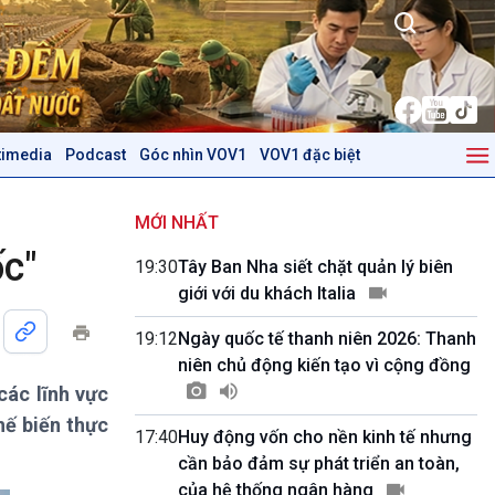
timedia
Podcast
Góc nhìn VOV1
VOV1 đặc biệt
Kinh tế
Nông nghiệp & Biển đảo
Tin Kinh tế
Tin Nông nghiệp & Biển
MỚI NHẤT
Trước giờ mở cửa
đảo
ốc"
19:30
Tây Ban Nha siết chặt quản lý biên
Dòng chảy Kinh tế
Mùa vàng
giới với du khách Italia
Sức sống hàng Việt
Biển đảo Việt Nam
Khởi nghiệp
Tâm tình biên giới và hải
19:12
Ngày quốc tế thanh niên 2026: Thanh
Tuyên chiến với gian lận
đảo
niên chủ động kiến tạo vì cộng đồng
thương mại
Tìm hiểu biển, đảo Việt
các lĩnh vực
Nam
hế biến thực
17:40
Huy động vốn cho nền kinh tế nhưng
Podcast
Góc nhìn VOV1
cần bảo đảm sự phát triển an toàn,
Bình luận
của hệ thống ngân hàng