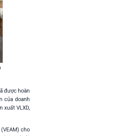
n
đã được hoàn
ện của doanh
n xuất VLXD,
 (VEAM) cho