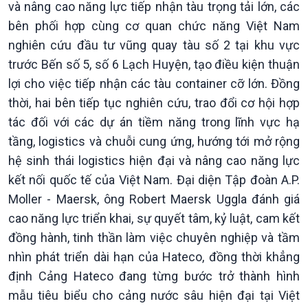
Xây dựng đảng
Thế giới & Việt Nam
và nâng cao năng lực tiếp nhận tàu trọng tải lớn, các
Đảng trong cuộc sống
Biên cương - Một dải vững
bên phối hợp cùng cơ quan chức năng Việt Nam
Nhận diện sự thật
bền
nghiên cứu đầu tư vũng quay tàu số 2 tại khu vực
Pháp luật và đời sống
trước Bến số 5, số 6 Lạch Huyện, tạo điều kiện thuận
lợi cho việc tiếp nhận các tàu container cỡ lớn. Đồng
thời, hai bên tiếp tục nghiên cứu, trao đổi cơ hội hợp
tác đối với các dự án tiềm năng trong lĩnh vực hạ
tầng, logistics và chuỗi cung ứng, hướng tới mở rộng
hệ sinh thái logistics hiện đại và nâng cao năng lực
kết nối quốc tế của Việt Nam. Đại diện Tập đoàn A.P.
Moller - Maersk, ông Robert Maersk Uggla đánh giá
Kinh tế
Nông nghiệp & Biển đảo
cao năng lực triển khai, sự quyết tâm, kỷ luật, cam kết
Tin Kinh tế
Tin Nông nghiệp & Biển
đồng hành, tinh thần làm việc chuyên nghiệp và tầm
Trước giờ mở cửa
đảo
nhìn phát triển dài hạn của Hateco, đồng thời khẳng
Dòng chảy Kinh tế
Mùa vàng
Sức sống hàng Việt
Biển đảo Việt Nam
định Cảng Hateco đang từng bước trở thành hình
Khởi nghiệp
Tâm tình biên giới và hải
mẫu tiêu biểu cho cảng nước sâu hiện đại tại Việt
Tuyên chiến với gian lận
đảo