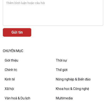
Podcast
Góc nhìn VOV1
Bình luận
10 phút Sự kiện - Luận bàn
Câu chuyện thời sự
Dòng chảy sự kiện
CHUYÊN MỤC
Đối thoại
Diễn đàn chủ nhật
Giới thiệu
Thời sự
Chuyện đêm
Chính trị
Thế giới
Kinh tế
Nông nghiệp & Biển đảo
Xã hội
Khoa học & Công nghệ
Văn hoá & Du lịch
Multimedia