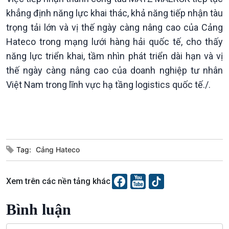
khẳng định năng lực khai thác, khả năng tiếp nhận tàu
trọng tải lớn và vị thế ngày càng nâng cao của Cảng
Hateco trong mạng lưới hàng hải quốc tế, cho thấy
năng lực triển khai, tầm nhìn phát triển dài hạn và vị
thế ngày càng nâng cao của doanh nghiệp tư nhân
Việt Nam trong lĩnh vực hạ tầng logistics quốc tế./.
Văn hoá & Du lịch
Multimedia
Tin Văn hoá & Du lịch
Ảnh
Chát với người nổi tiếng
Video
Tag:
Cảng Hateco
Câu chuyện Thể thao
Infographic
E-Magazine
Xem trên các nền tảng khác
Bình luận