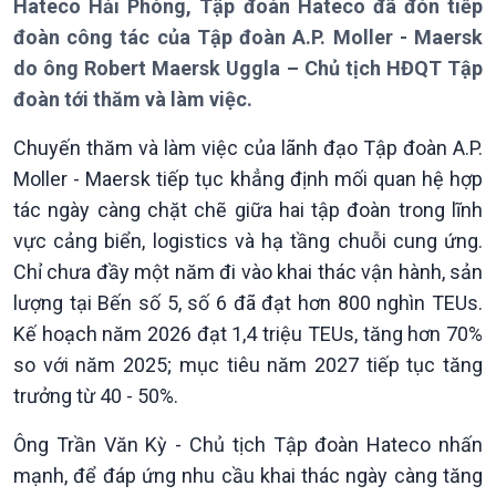
Thời sự 12h
Hateco Hải Phòng, Tập đoàn Hateco đã đón tiếp
Thời sự 18h
đoàn công tác của Tập đoàn A.P. Moller - Maersk
Thời sự 21h30
do ông Robert Maersk Uggla – Chủ tịch HĐQT Tập
Bản tin
đoàn tới thăm và làm việc.
Chuyên mục
Theo dòng Thời sự
Chuyến thăm và làm việc của lãnh đạo Tập đoàn A.P.
Moller - Maersk tiếp tục khẳng định mối quan hệ hợp
tác ngày càng chặt chẽ giữa hai tập đoàn trong lĩnh
vực cảng biển, logistics và hạ tầng chuỗi cung ứng.
Chỉ chưa đầy một năm đi vào khai thác vận hành, sản
lượng tại Bến số 5, số 6 đã đạt hơn 800 nghìn TEUs.
Kế hoạch năm 2026 đạt 1,4 triệu TEUs, tăng hơn 70%
so với năm 2025; mục tiêu năm 2027 tiếp tục tăng
Chính trị
Thế giới
trưởng từ 40 - 50%.
Tin Chính trị
Tin thế giới
Ông Trần Văn Kỳ - Chủ tịch Tập đoàn Hateco nhấn
Chính phủ với người dân
Vấn đề quốc tế
Quốc hội với cử tri
Hồ sơ sự kiện quốc tế
mạnh, để đáp ứng nhu cầu khai thác ngày càng tăng