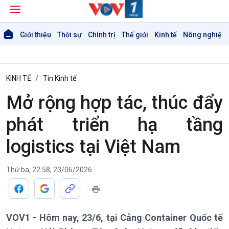
Giới thiệu
Thời sự
Chính trị
Thế giới
Kinh tế
Nông nghiệp 
KINH TẾ
Tin Kinh tế
Mở rộng hợp tác, thúc đẩy
phát triển hạ tầng
logistics tại Việt Nam
Thứ ba, 22:58, 23/06/2026
Giới thiệu
Thời sự
VOV1 - Hôm nay, 23/6, tại Cảng Container Quốc tế
Thời sự 6h