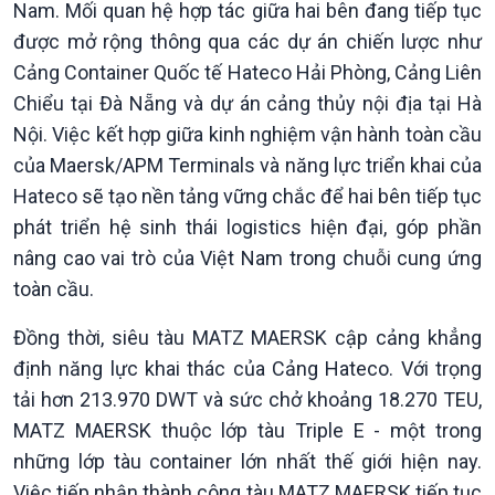
Nam. Mối quan hệ hợp tác giữa hai bên đang tiếp tục
thương mại
Tìm hiểu biển, đảo Việt
được mở rộng thông qua các dự án chiến lược như
Nam
Cảng Container Quốc tế Hateco Hải Phòng, Cảng Liên
Chiểu tại Đà Nẵng và dự án cảng thủy nội địa tại Hà
Nội. Việc kết hợp giữa kinh nghiệm vận hành toàn cầu
của Maersk/APM Terminals và năng lực triển khai của
Hateco sẽ tạo nền tảng vững chắc để hai bên tiếp tục
phát triển hệ sinh thái logistics hiện đại, góp phần
nâng cao vai trò của Việt Nam trong chuỗi cung ứng
toàn cầu.
Xã hội
Khoa học & Công nghệ
Tin Đời sống & Xã hội
Tin Khoa học & Công nghệ
Đồng thời, siêu tàu MATZ MAERSK cập cảng khẳng
360 độ Sức khỏe
Kết nối công nghệ
định năng lực khai thác của Cảng Hateco. Với trọng
Chuyển đổi Xanh
Sống chung với biến đổi
tải hơn 213.970 DWT và sức chở khoảng 18.270 TEU,
Tài nguyên và Môi trường
khí hậu
MATZ MAERSK thuộc lớp tàu Triple E - một trong
Chuyên gia của bạn
những lớp tàu container lớn nhất thế giới hiện nay.
Xã hội chuyển động
Việc tiếp nhận thành công tàu MATZ MAERSK tiếp tục
Bước chân đến trường