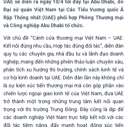
UAE sẽ diễn ra ngày 10/4 tới đây tại Abu Dhabi, do
Thời sự 12h
Đại sứ quán Việt Nam tại Các Tiểu Vương quốc Ả
Thời sự 18h
Rập Thống nhất (UAE) phối hợp Phòng Thương mại
Thời sự 21h30
Bản tin
và Công nghiệp Abu Dhabi tổ chức.
Chuyên mục
Với chủ đề “Cánh cửa thương mại Việt Nam – UAE:
Theo dòng Thời sự
Kết nối đúng nhu cầu, Hợp tác đúng đối tác”, diễn đàn
quy tụ các chuyên gia, nhà đầu tư và lãnh đạo doanh
nghiệp, mang đến những phiên thảo luận chuyên sâu,
phân tích xu hướng thị trường, chính sách kinh tế và
cơ hội kinh doanh tại UAE. Diễn đàn lần này không chỉ
là sự kiện xúc tiến thương mại mà còn góp phần vào
chiến lược ngoại giao kinh tế của Việt Nam, đưa UAE
trở thành một trong những trung tâm kết nối quan
Chính trị
Thế giới
trọng với thị trường Trung Đông. Đây cũng là dịp để
Tin Chính trị
Tin thế giới
các doanh nghiệp Việt Nam trực tiếp kết nối với các
Chính phủ với người dân
Vấn đề quốc tế
đối tác tiềm năng, đẩy mạnh hoạt động xúc tiến