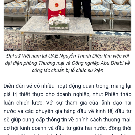
Khởi nghiệp
Tâm tình biên giới và hải
Tuyên chiến với gian lận
đảo
thương mại
Tìm hiểu biển, đảo Việt
Nam
Đại sứ Việt nam tại UAE Nguyễn Thanh Diệp làm việc với
đại diện phòng Thương mại và Công nghiệp Abu Dhabi về
công tác chuẩn bị tổ chức sự kiện
Diễn đàn sẽ có nhiều hoạt động quan trọng, mang lại
giá trị thiết thực cho doanh nghiệp, như: Phiên thảo
Xã hội
Khoa học & Công nghệ
luận chiến lược: Với sự tham gia của lãnh đạo hai
Tin Đời sống & Xã hội
Tin Khoa học & Công nghệ
nước và các chuyên gia hàng đầu về kinh tế, đầu tư
360 độ Sức khỏe
Kết nối công nghệ
sẽ giúp cung cấp thông tin về chính sách thương mại,
Chuyển đổi Xanh
Sống chung với biến đổi
cơ hội kinh doanh và đầu tư giữa hai nước, đồng thời
Tài nguyên và Môi trường
khí hậu