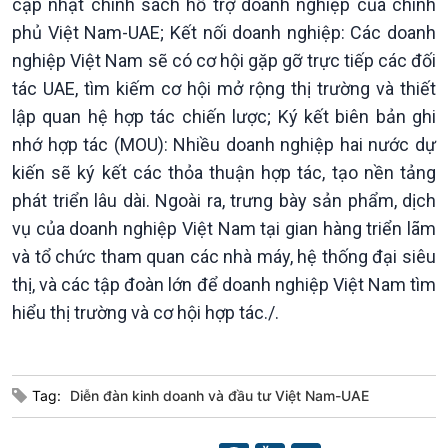
Chuyên gia của bạn
cập nhật chính sách hỗ trợ doanh nghiệp của chính
Xã hội chuyển động
phủ Việt Nam-UAE; Kết nối doanh nghiệp: Các doanh
Bước chân đến trường
nghiệp Việt Nam sẽ có cơ hội gặp gỡ trực tiếp các đối
tác UAE, tìm kiếm cơ hội mở rộng thị trường và thiết
lập quan hệ hợp tác chiến lược; Ký kết biên bản ghi
nhớ hợp tác (MOU): Nhiều doanh nghiệp hai nước dự
kiến sẽ ký kết các thỏa thuận hợp tác, tạo nền tảng
phát triển lâu dài. Ngoài ra, trưng bày sản phẩm, dịch
vụ của doanh nghiệp Việt Nam tại gian hàng triển lãm
và tổ chức tham quan các nhà máy, hệ thống đại siêu
thị, và các tập đoàn lớn để doanh nghiệp Việt Nam tìm
Văn hoá & Du lịch
Multimedia
hiểu thị trường và cơ hội hợp tác./.
Tin Văn hoá & Du lịch
Ảnh
Chát với người nổi tiếng
Video
Câu chuyện Thể thao
Infographic
E-Magazine
Tag:
Diễn đàn kinh doanh và đầu tư Việt Nam-UAE