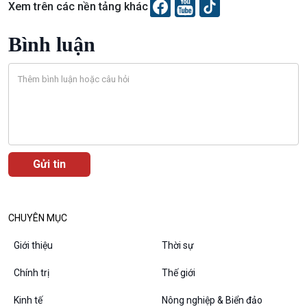
Xem trên các nền tảng khác
Bình luận
Podcast
Góc nhìn VOV1
Bình luận
10 phút Sự kiện - Luận bàn
Câu chuyện thời sự
Dòng chảy sự kiện
Đối thoại
CHUYÊN MỤC
Diễn đàn chủ nhật
Chuyện đêm
Giới thiệu
Thời sự
Chính trị
Thế giới
Kinh tế
Nông nghiệp & Biển đảo