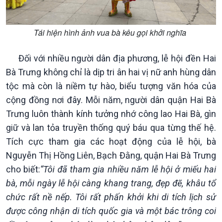
Xã hội chuyển động
Bước chân đến trường
Tái hiện hình ảnh vua bà kêu gọi khởi nghĩa
Đối với nhiều người dân địa phương, lễ hội đền Hai
Bà Trưng không chỉ là dịp tri ân hai vị nữ anh hùng dân
tộc mà còn là niềm tự hào, biểu tượng văn hóa của
cộng đồng nơi đây. Mỗi năm, người dân quận Hai Bà
Trưng luôn thành kính tưởng nhớ công lao Hai Bà, gìn
giữ và lan tỏa truyền thống quý báu qua từng thế hệ.
Tích cực tham gia các hoạt động của lễ hội, bà
Nguyễn Thị Hồng Liên, Bạch Đằng, quận Hai Bà Trưng
cho biết:
“Tôi đã tham gia nhiều năm lễ hội ở miếu hai
bà, mỗi ngày lễ hội càng khang trang, đẹp đẽ, khâu tổ
chức rất nề nếp. Tôi rất phấn khởi khi di tích lịch sử
được công nhận di tích quốc gia và một bác trông coi