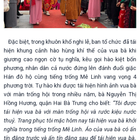
Tin Kinh tế
Tin Nông nghiệp & Biển
Trước giờ mở cửa
đảo
Dòng chảy Kinh tế
Mùa vàng
Sức sống hàng Việt
Biển đảo Việt Nam
Khởi nghiệp
Tâm tình biên giới và hải
Tuyên chiến với gian lận
đảo
Đặc biệt, trong khuôn khổ nghi lễ, ban tổ chức đã tái
thương mại
Tìm hiểu biển, đảo Việt
hiện khung cảnh hào hùng khí thế của vua bà khi
Nam
giương cao ngọn cờ tụ nghĩa, kêu gọi hào kiệt bốn
phương, nhân dân cả nước đứng lên đánh đuổi giặc
Hán đô hộ cùng tiếng trống Mê Linh vang vọng 4
phương trời. Tự hào khi được tái hiện hình ảnh vua bà
với màn trống hội trong nhiều năm, bà Nguyễn Thị
Hồng Hương, quận Hai Bà Trưng cho biết:
“Tôi được
tái hiện vua bà với màn trống hội và rước kiệu nước
thuỷ. Trang phục tôi mặc hôm nay tái hiện vua bà khởi
nghĩa trong tiếng trống Mê Linh. Áo của vua bà có ấn
tín đằng trước và ấn tín đằng sau để tái hiện vua bà.