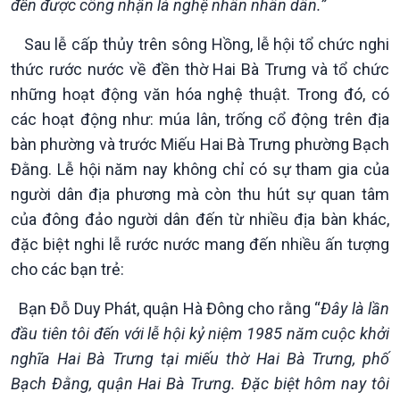
đền được công nhận là nghệ nhân nhân dân.”
Sau lễ cấp thủy trên sông Hồng, lễ hội tổ chức nghi
thức rước nước về đền thờ Hai Bà Trưng và tổ chức
những hoạt động văn hóa nghệ thuật. Trong đó, có
các hoạt động như: múa lân, trống cổ động trên địa
Văn hoá & Du lịch
Multimedia
bàn phường và trước Miếu Hai Bà Trưng phường Bạch
Tin Văn hoá & Du lịch
Ảnh
Đằng. Lễ hội năm nay không chỉ có sự tham gia của
Chát với người nổi tiếng
Video
người dân địa phương mà còn thu hút sự quan tâm
Câu chuyện Thể thao
Infographic
của đông đảo người dân đến từ nhiều địa bàn khác,
E-Magazine
đặc biệt nghi lễ rước nước mang đến nhiều ấn tượng
cho các bạn trẻ:
Bạn Đỗ Duy Phát, quận Hà Đông cho rằng “
Đây là lần
đầu tiên tôi đến với lễ hội kỷ niệm 1985 năm cuộc khởi
nghĩa Hai Bà Trưng tại miếu thờ Hai Bà Trưng, phố
Bạch Đằng, quận Hai Bà Trưng. Đặc biệt hôm nay tôi