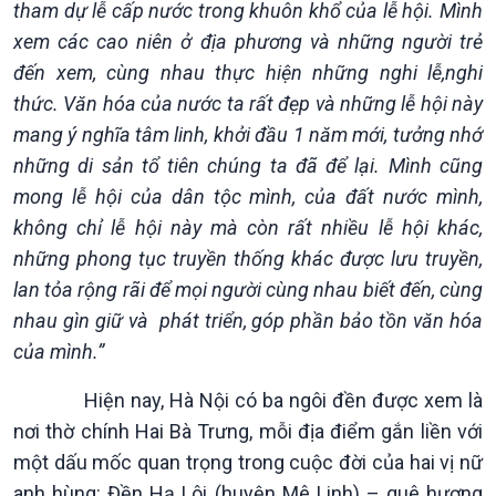
tham dự lễ cấp nước trong khuôn khổ của lễ hội. Mình
xem các cao niên ở địa phương và những người trẻ
đến xem, cùng nhau thực hiện những nghi lễ,nghi
thức. Văn hóa của nước ta rất đẹp và những lễ hội này
mang ý nghĩa tâm linh, khởi đầu 1 năm mới, tưởng nhớ
những di sản tổ tiên chúng ta đã để lại. Mình cũng
mong lễ hội của dân tộc mình, của đất nước mình,
không chỉ lễ hội này mà còn rất nhiều lễ hội khác,
những phong tục truyền thống khác được lưu truyền,
lan tỏa rộng rãi để mọi người cùng nhau biết đến, cùng
nhau gìn giữ và phát triển, góp phần bảo tồn văn hóa
của mình.”
Hiện nay, Hà Nội có ba ngôi đền được xem là
Podcast
Góc nhìn VOV1
nơi thờ chính Hai Bà Trưng, mỗi địa điểm gắn liền với
Bình luận
một dấu mốc quan trọng trong cuộc đời của hai vị nữ
10 phút Sự kiện - Luận bàn
Câu chuyện thời sự
anh hùng: Đền Hạ Lôi (huyện Mê Linh) – quê hương