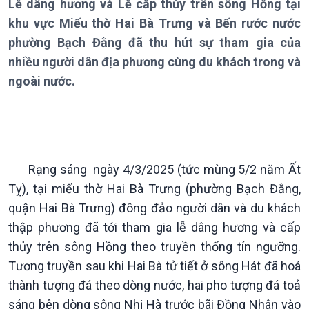
Lễ dâng hương và Lễ cấp thủy trên sông Hồng tại
khu vực Miếu thờ Hai Bà Trưng và Bến rước nước
phường Bạch Đằng đã thu hút sự tham gia của
nhiều người dân địa phương cùng du khách trong và
ngoài nước.
Rạng sáng ngày 4/3/2025 (tức mùng 5/2 năm Ất
Tỵ), tại miếu thờ Hai Bà Trưng (phường Bạch Đằng,
Giới thiệu
Thời sự
quận Hai Bà Trưng) đông đảo người dân và du khách
Thời sự 6h
thập phương đã tới tham gia lễ dâng hương và cấp
Thời sự 12h
thủy trên sông Hồng theo truyền thống tín ngưỡng.
Thời sự 18h
Tương truyền sau khi Hai Bà tử tiết ở sông Hát đã hoá
Thời sự 21h30
thành tượng đá theo dòng nước, hai pho tượng đá toả
Bản tin
sáng bên dòng sông Nhị Hà trước bãi Đồng Nhân vào
Chuyên mục