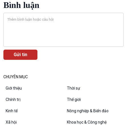
Bình luận
VOV1 đặc biệt
Thanh âm ký sự
Chân dung cuộc sống
CHUYÊN MỤC
Các chương trình đặc biệt
Giới thiệu
Thời sự
Chính trị
Thế giới
Kinh tế
Nông nghiệp & Biển đảo
Xã hội
Khoa học & Công nghệ