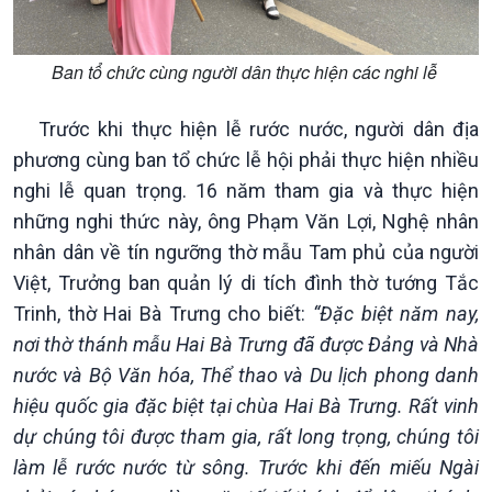
Ban tổ chức cùng người dân thực hiện các nghi lễ ​​​​​​
Trước khi thực hiện lễ rước nước, người dân địa
Chính trị
Thế giới
phương cùng ban tổ chức lễ hội phải thực hiện nhiều
Tin Chính trị
Tin thế giới
nghi lễ quan trọng. 16 năm tham gia và thực hiện
Chính phủ với người dân
Vấn đề quốc tế
những nghi thức này, ông Phạm Văn Lợi, Nghệ nhân
Quốc hội với cử tri
Hồ sơ sự kiện quốc tế
nhân dân về tín ngưỡng thờ mẫu Tam phủ của người
Xây dựng đảng
Thế giới & Việt Nam
Việt, Trưởng ban quản lý di tích đình thờ tướng Tắc
Đảng trong cuộc sống
Biên cương - Một dải vững
Trinh, thờ Hai Bà Trưng cho biết:
“Đặc biệt năm nay,
Nhận diện sự thật
bền
Pháp luật và đời sống
nơi thờ thánh mẫu Hai Bà Trưng đã được Đảng và Nhà
nước và Bộ Văn hóa, Thể thao và Du lịch phong danh
hiệu quốc gia đặc biệt tại chùa Hai Bà Trưng. Rất vinh
dự chúng tôi được tham gia, rất long trọng, chúng tôi
làm lễ rước nước từ sông. Trước khi đến miếu Ngài