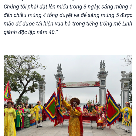
Chúng tôi phải đặt lên miếu trong 3 ngày, sáng mùng 1
đến chiều mùng 4 tổng duyệt và để sáng mùng 5 được
mặc để được tái hiện vua bà trong tiếng trống mê Linh
giành độc lập năm 40.”
Xã hội
Khoa học & Công nghệ
Tin Đời sống & Xã hội
Tin Khoa học & Công nghệ
360 độ Sức khỏe
Kết nối công nghệ
Chuyển đổi Xanh
Sống chung với biến đổi
Tài nguyên và Môi trường
khí hậu
Chuyên gia của bạn