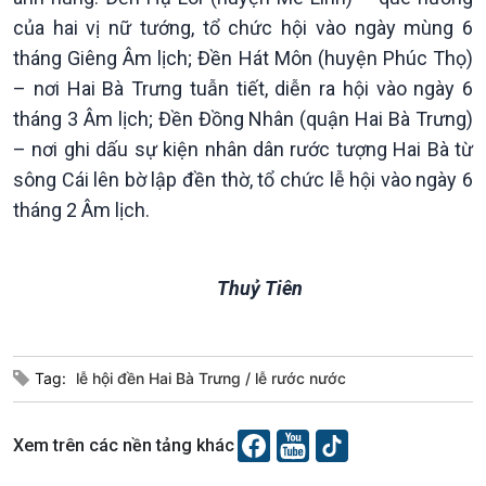
Dòng chảy sự kiện
của hai vị nữ tướng, tổ chức hội vào ngày mùng 6
Đối thoại
tháng Giêng Âm lịch; Đền Hát Môn (huyện Phúc Thọ)
Diễn đàn chủ nhật
– nơi Hai Bà Trưng tuẫn tiết, diễn ra hội vào ngày 6
Chuyện đêm
tháng 3 Âm lịch; Đền Đồng Nhân (quận Hai Bà Trưng)
– nơi ghi dấu sự kiện nhân dân rước tượng Hai Bà từ
sông Cái lên bờ lập đền thờ, tổ chức lễ hội vào ngày 6
tháng 2 Âm lịch.
Thuỷ Tiên
Tag:
lễ hội đền Hai Bà Trưng
lễ rước nước
Xem trên các nền tảng khác