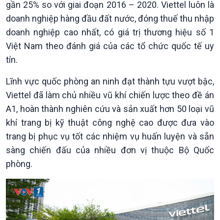
gần 25% so với giai đoạn 2016 – 2020. Viettel luôn là
doanh nghiệp hàng đầu đất nước, đóng thuế thu nhập
doanh nghiệp cao nhất, có giá trị thương hiệu số 1
Việt Nam theo đánh giá của các tổ chức quốc tế uy
tín.
Lĩnh vực quốc phòng an ninh đạt thành tựu vượt bậc,
Viettel đã làm chủ nhiều vũ khí chiến lược theo đề án
A1, hoàn thành nghiên cứu và sản xuất hơn 50 loại vũ
khí trang bị kỹ thuật công nghệ cao được đưa vào
trang bị phục vụ tốt các nhiệm vụ huấn luyện và sẵn
sàng chiến đấu của nhiều đơn vị thuộc Bộ Quốc
phòng.
Kinh tế
Nông nghiệp & Biển đảo
Tin Kinh tế
Tin Nông nghiệp & Biển
Trước giờ mở cửa
đảo
Dòng chảy Kinh tế
Mùa vàng
Sức sống hàng Việt
Biển đảo Việt Nam