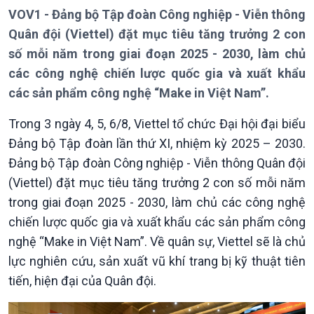
VOV1 - Đảng bộ Tập đoàn Công nghiệp - Viễn thông
Quân đội (Viettel) đặt mục tiêu tăng trưởng 2 con
số mỗi năm trong giai đoạn 2025 - 2030, làm chủ
các công nghệ chiến lược quốc gia và xuất khẩu
Giới thiệu
Thời sự
các sản phẩm công nghệ “Make in Việt Nam”.
Thời sự 6h
Thời sự 12h
Trong 3 ngày 4, 5, 6/8, Viettel tổ chức Đại hội đại biểu
Thời sự 18h
Đảng bộ Tập đoàn lần thứ XI, nhiệm kỳ 2025 – 2030.
Thời sự 21h30
Đảng bộ Tập đoàn Công nghiệp - Viễn thông Quân đội
Bản tin
(Viettel) đặt mục tiêu tăng trưởng 2 con số mỗi năm
Chuyên mục
trong giai đoạn 2025 - 2030, làm chủ các công nghệ
Theo dòng Thời sự
chiến lược quốc gia và xuất khẩu các sản phẩm công
nghệ “Make in Việt Nam”. Về quân sự, Viettel sẽ là chủ
lực nghiên cứu, sản xuất vũ khí trang bị kỹ thuật tiên
tiến, hiện đại của Quân đội.