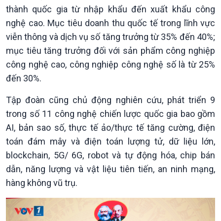
thành quốc gia từ nhập khẩu đến xuất khẩu công
Xã hội
Khoa học & Công nghệ
nghệ cao. Mục tiêu doanh thu quốc tế trong lĩnh vực
Tin Đời sống & Xã hội
Tin Khoa học & Công nghệ
viễn thông và dịch vụ số tăng trưởng từ 35% đến 40%;
360 độ Sức khỏe
Kết nối công nghệ
mục tiêu tăng trưởng đối với sản phẩm công nghiệp
Chuyển đổi Xanh
Sống chung với biến đổi
công nghệ cao, công nghiệp công nghệ số là từ 25%
Tài nguyên và Môi trường
khí hậu
đến 30%.
Chuyên gia của bạn
Xã hội chuyển động
Tập đoàn cũng chủ động nghiên cứu, phát triển 9
Bước chân đến trường
trong số 11 công nghệ chiến lược quốc gia bao gồm
AI, bản sao số, thực tế ảo/thực tế tăng cường, điện
toán đám mây và điện toán lượng tử, dữ liệu lớn,
blockchain, 5G/ 6G, robot và tự động hóa, chip bán
dẫn, năng lượng và vật liệu tiên tiến, an ninh mạng,
hàng không vũ trụ.