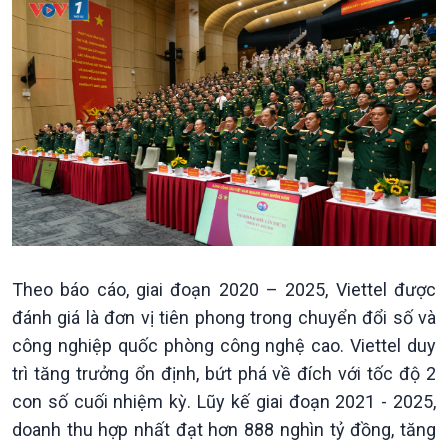
Chính trị
Thế giới
Tin Chính trị
Tin thế giới
Chính phủ với người dân
Vấn đề quốc tế
Theo báo cáo, giai đoạn 2020 – 2025, Viettel được
Quốc hội với cử tri
Hồ sơ sự kiện quốc tế
đánh giá là đơn vị tiên phong trong chuyển đổi số và
Xây dựng đảng
Thế giới & Việt Nam
công nghiệp quốc phòng công nghệ cao. Viettel duy
Đảng trong cuộc sống
Biên cương - Một dải vững
trì tăng trưởng ổn định, bứt phá về đích với tốc độ 2
Nhận diện sự thật
bền
con số cuối nhiệm kỳ. Lũy kế giai đoạn 2021 - 2025,
Pháp luật và đời sống
doanh thu hợp nhất đạt hơn 888 nghìn tỷ đồng, tăng