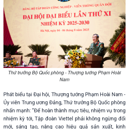
Văn hoá & Du lịch
Multimedia
Tin Văn hoá & Du lịch
Ảnh
Chát với người nổi tiếng
Video
Câu chuyện Thể thao
Infographic
Thứ trưởng Bộ Quốc phòng - Thượng tướng Phạm Hoài
E-Magazine
Nam
Phát biểu tại Đại hội, Thượng tướng Phạm Hoài Nam -
Ủy viên Trung ương Đảng, Thứ trưởng Bộ Quốc phòng
nhấn mạnh: “Để hoàn thành mục tiêu, nhiệm vụ trong
nhiệm kỳ tới, Tập đoàn Viettel phải không ngừng đổi
mới, sáng tạo, nâng cao hiệu quả sản xuất, kinh