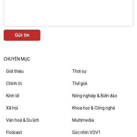
CHUYÊN MỤC
Giới thiệu
Thời sự
Chính trị
Thế giới
VOV1 đặc biệt
Kinh tế
Nông nghiệp & Biển đảo
Thanh âm ký sự
Xã hội
Khoa học & Công nghệ
Chân dung cuộc sống
Các chương trình đặc biệt
Văn hoá & Du lịch
Multimedia
Podcast
Góc nhìn VOV1