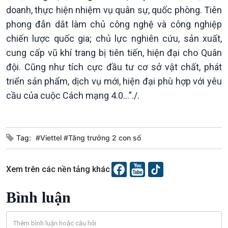
doanh, thực hiện nhiệm vụ quân sự, quốc phòng. Tiên
phong đẫn dắt làm chủ công nghệ và công nghiệp
chiến lược quốc gia; chủ lực nghiên cứu, sản xuất,
cung cấp vũ khí trang bị tiên tiến, hiện đại cho Quân
đội. Cũng như tích cực đầu tư cơ sở vật chất, phát
triển sản phẩm, dịch vụ mới, hiện đại phù hợp với yêu
cầu của cuộc Cách mạng 4.0...”./.
Podcast
Góc nhìn VOV1
Bình luận
10 phút Sự kiện - Luận bàn
Tag:
#Viettel #Tăng trưởng 2 con số
Câu chuyện thời sự
Dòng chảy sự kiện
Đối thoại
Xem trên các nền tảng khác
Diễn đàn chủ nhật
Chuyện đêm
Bình luận