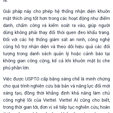
tế.
Giải pháp này cho phép hệ thống nhận diện khuôn
mặt thích ứng tốt hơn trong các hoạt động như điểm
danh, chấm công và kiểm soát ra vào, giúp người
dùng không phải thay đổi thói quen đeo khẩu trang.
Đối với các hệ thống giám sát an ninh, công nghệ
cũng hỗ trợ nhận diện và theo dõi hiệu quả các đối
tượng trong danh sách quản lý hoặc cảnh báo tại
Văn hoá & Du lịch
Multimedia
không gian công cộng, kể cả khi khuôn mặt bị che
Tin Văn hoá & Du lịch
Ảnh
phủ phần lớn.
Chát với người nổi tiếng
Video
Câu chuyện Thể thao
Infographic
Việc được USPTO cấp bằng sáng chế là minh chứng
E-Magazine
cho quá trình nghiên cứu bài bản và năng lực đổi mới
sáng tạo, đồng thời khẳng định khả năng làm chủ
công nghệ lõi của Viettel. Viettel AI cũng cho biết,
trong thời gian tới, đơn vị sẽ tiếp tục nghiên cứu, hoàn