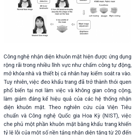
Chính trị
Thế giới
Tin Chính trị
Tin thế giới
Chính phủ với người dân
Vấn đề quốc tế
Quốc hội với cử tri
Hồ sơ sự kiện quốc tế
Xây dựng đảng
Thế giới & Việt Nam
Công nghệ nhận diện khuôn mặt hiện được ứng dụng
Đảng trong cuộc sống
Biên cương - Một dải vững
rộng rãi trong nhiều lĩnh vực như chấm công tự động,
Nhận diện sự thật
bền
mở khóa nhà và thiết bị cá nhân hay kiểm soát ra vào.
Pháp luật và đời sống
Tuy nhiên, việc đeo khẩu trang đã trở thành thói quen
phổ biến tại nơi làm việc và không gian công cộng,
làm giảm đáng kể hiệu quả của các hệ thống nhận
diện khuôn mặt. Theo nghiên cứu của Viện Tiêu
chuẩn và Công nghệ Quốc gia Hoa Kỳ (NIST), việc
che phủ một phần khuôn mặt bằng khẩu trang khiến
tỷ lệ lỗi của một số nền tảng nhận diện tăng từ 20 đến