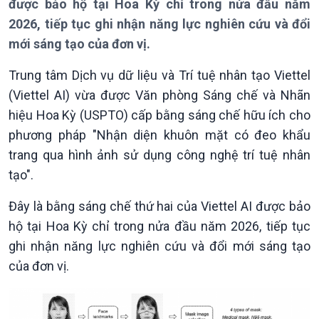
được bảo hộ tại Hoa Kỳ chỉ trong nửa đầu năm
2026, tiếp tục ghi nhận năng lực nghiên cứu và đổi
Giới thiệu
Thời sự
mới sáng tạo của đơn vị.
Thời sự 6h
Thời sự 12h
Trung tâm Dịch vụ dữ liệu và Trí tuệ nhân tạo Viettel
Thời sự 18h
(Viettel AI) vừa được Văn phòng Sáng chế và Nhãn
Thời sự 21h30
hiệu Hoa Kỳ (USPTO) cấp bằng sáng chế hữu ích cho
Bản tin
phương pháp "Nhận diện khuôn mặt có đeo khẩu
Chuyên mục
Theo dòng Thời sự
trang qua hình ảnh sử dụng công nghệ trí tuệ nhân
tạo".
Đây là bằng sáng chế thứ hai của Viettel AI được bảo
hộ tại Hoa Kỳ chỉ trong nửa đầu năm 2026, tiếp tục
ghi nhận năng lực nghiên cứu và đổi mới sáng tạo
của đơn vị.