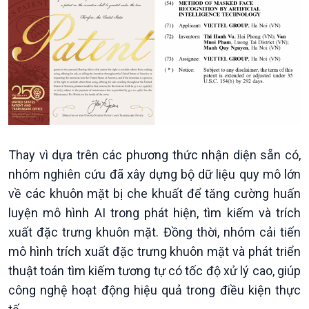
Xã hội
Khoa học & Công nghệ
Tin Đời sống & Xã hội
Tin Khoa học & Công nghệ
Thay vì dựa trên các phương thức nhận diện sẵn có,
360 độ Sức khỏe
Kết nối công nghệ
nhóm nghiên cứu đã xây dựng bộ dữ liệu quy mô lớn
Chuyển đổi Xanh
Sống chung với biến đổi
về các khuôn mặt bị che khuất để tăng cường huấn
Tài nguyên và Môi trường
khí hậu
luyện mô hình AI trong phát hiện, tìm kiếm và trích
Chuyên gia của bạn
Xã hội chuyển động
xuất đặc trưng khuôn mặt. Đồng thời, nhóm cải tiến
Bước chân đến trường
mô hình trích xuất đặc trưng khuôn mặt và phát triển
thuật toán tìm kiếm tương tự có tốc độ xử lý cao, giúp
công nghệ hoạt động hiệu quả trong điều kiện thực