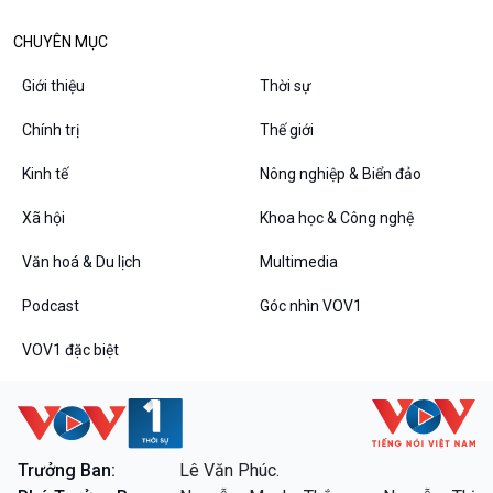
CHUYÊN MỤC
Giới thiệu
Thời sự
Chính trị
Thế giới
Kinh tế
Nông nghiệp & Biển đảo
Xã hội
Khoa học & Công nghệ
VOV1 đặc biệt
Văn hoá & Du lịch
Multimedia
Thanh âm ký sự
Podcast
Góc nhìn VOV1
Chân dung cuộc sống
Các chương trình đặc biệt
VOV1 đặc biệt
Trưởng Ban:
Lê Văn Phúc.