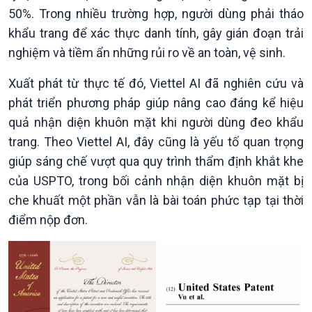
50%. Trong nhiều trường hợp, người dùng phải tháo
khẩu trang để xác thực danh tính, gây gián đoạn trải
nghiệm và tiềm ẩn những rủi ro về an toàn, vệ sinh.
Xuất phát từ thực tế đó, Viettel AI đã nghiên cứu và
Kinh tế
Nông nghiệp & Biển đảo
phát triển phương pháp giúp nâng cao đáng kể hiệu
Tin Kinh tế
Tin Nông nghiệp & Biển
Trước giờ mở cửa
đảo
quả nhận diện khuôn mặt khi người dùng đeo khẩu
Dòng chảy Kinh tế
Mùa vàng
trang. Theo Viettel AI, đây cũng là yếu tố quan trọng
Sức sống hàng Việt
Biển đảo Việt Nam
giúp sáng chế vượt qua quy trình thẩm định khắt khe
Khởi nghiệp
Tâm tình biên giới và hải
của USPTO, trong bối cảnh nhận diện khuôn mặt bị
Tuyên chiến với gian lận
đảo
che khuất một phần vẫn là bài toán phức tạp tại thời
thương mại
Tìm hiểu biển, đảo Việt
điểm nộp đơn.
Nam