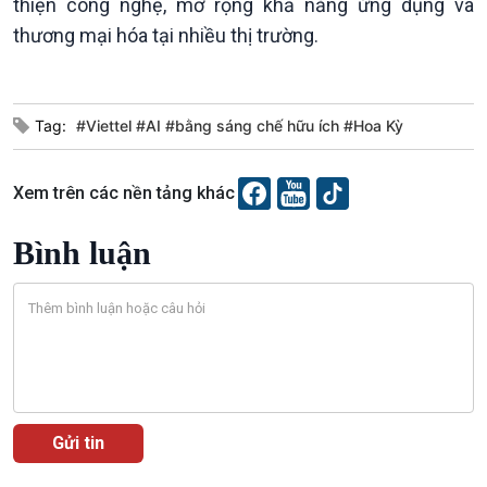
thiện công nghệ, mở rộng khả năng ứng dụng và
thương mại hóa tại nhiều thị trường.
Tag:
#Viettel #AI #bằng sáng chế hữu ích #Hoa Kỳ
Xem trên các nền tảng khác
Podcast
Góc nhìn VOV1
Bình luận
Bình luận
10 phút Sự kiện - Luận bàn
Câu chuyện thời sự
Dòng chảy sự kiện
Đối thoại
Diễn đàn chủ nhật
Chuyện đêm