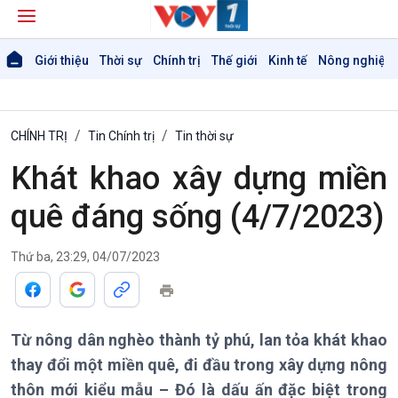
Giới thiệu
Thời sự
Chính trị
Thế giới
Kinh tế
Nông nghiệp 
CHÍNH TRỊ
Tin Chính trị
Tin thời sự
Khát khao xây dựng miền
Giới thiệu
Thời sự
quê đáng sống (4/7/2023)
Thời sự 6h
Thời sự 12h
Thứ ba, 23:29, 04/07/2023
Thời sự 18h
Thời sự 21h30
Bản tin
Chuyên mục
Từ nông dân nghèo thành tỷ phú, lan tỏa khát khao
Theo dòng Thời sự
thay đổi một miền quê, đi đầu trong xây dựng nông
thôn mới kiểu mẫu – Đó là dấu ấn đặc biệt trong