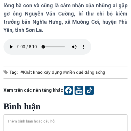
Chính trị
Thế giới
lòng bà con và cũng là cảm nhận của những ai gặp
Tin Chính trị
Tin thế giới
gỡ ông Nguyễn Văn Cường, bí thư chi bộ kiêm
Chính phủ với người dân
Vấn đề quốc tế
trưởng bản Nghĩa Hưng, xã Mường Cơi, huyện Phù
Quốc hội với cử tri
Hồ sơ sự kiện quốc tế
Yên, tỉnh Sơn La.
Xây dựng đảng
Thế giới & Việt Nam
Đảng trong cuộc sống
Biên cương - Một dải vững
Nhận diện sự thật
bền
Pháp luật và đời sống
Kinh tế
Nông nghiệp & Biển đảo
Tag:
#Khát khao xây dựng #miền quê đáng sống
Tin Kinh tế
Tin Nông nghiệp & Biển
Trước giờ mở cửa
đảo
Dòng chảy Kinh tế
Mùa vàng
Xem trên các nền tảng khác
Sức sống hàng Việt
Biển đảo Việt Nam
Khởi nghiệp
Tâm tình biên giới và hải
Bình luận
Tuyên chiến với gian lận
đảo
thương mại
Tìm hiểu biển, đảo Việt
Nam