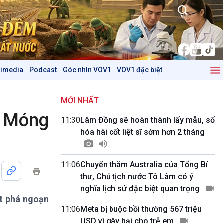
timedia
Podcast
Góc nhìn VOV1
VOV1 đặc biệt
Kinh tế
Nông nghiệp & Biển đảo
Tin Kinh tế
Tin Nông nghiệp & Biển
MỚI NHẤT
Trước giờ mở cửa
đảo
ế Móng
11:30
Lâm Đồng sẽ hoàn thành lấy mẫu, số
Dòng chảy Kinh tế
Mùa vàng
hóa hài cốt liệt sĩ sớm hơn 2 tháng
Sức sống hàng Việt
Biển đảo Việt Nam
Khởi nghiệp
Tâm tình biên giới và hải
Tuyên chiến với gian lận
đảo
11:06
Chuyến thăm Australia của Tổng Bí
thương mại
Tìm hiểu biển, đảo Việt
thư, Chủ tịch nước Tô Lâm có ý
Nam
nghĩa lịch sử đặc biệt quan trọng
t phá ngoạn
Podcast
Góc nhìn VOV1
11:06
Meta bị buộc bồi thường 567 triệu
Bình luận
USD vì gây hại cho trẻ em