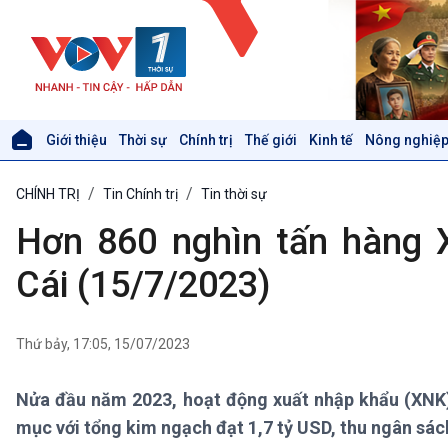
Giới thiệu
Thời sự
Chính trị
Thế giới
Kinh tế
Nông nghiệp
Giới thiệu
Thời sự
CHÍNH TRỊ
Tin Chính trị
Tin thời sự
Thời sự 6h
Thời sự 12h
Hơn 860 nghìn tấn hàng
Thời sự 18h
Thời sự 21h30
Cái (15/7/2023)
Bản tin
Chuyên mục
Theo dòng Thời sự
Thứ bảy, 17:05, 15/07/2023
Nửa đầu năm 2023, hoạt động xuất nhập khẩu (XNK)
Xã hội
Khoa học & Công nghệ
mục với tổng kim ngạch đạt 1,7 tỷ USD, thu ngân sách
Tin Đời sống & Xã hội
Tin Khoa học & Công nghệ