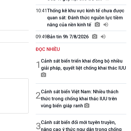
10 phút Sự kiện - Luận bàn
Câu chuyện thời sự
10:41
Thống kê khu vực kinh tế chưa được
Dòng chảy sự kiện
quan sát: Đánh thức nguồn lực tiềm
Đối thoại
năng của nền kinh tế
Diễn đàn chủ nhật
09:49
Bản tin 9h 7/8/2026
Chuyện đêm
ĐỌC NHIỀU
Cảnh sát biển triển khai đồng bộ nhiều
1
giải pháp, quyết liệt chống khai thác IUU
Cảnh sát biển Việt Nam: Nhiều thách
2
thức trong chống khai thác IUU trên
vùng biển giáp ranh
Cảnh sát biển đổi mới tuyên truyền,
3
nâng cao ý thức ngư dân trong chống